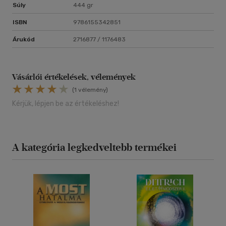
Súly
444 gr
ISBN
9786155342851
Árukód
2716877 / 1176483
Vásárlói értékelések, vélemények
(1 vélemény)
Kérjük, lépjen be az értékeléshez!
A kategória legkedveltebb termékei