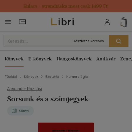
Kulacs / strandtáska most csak 1499 Ft!
Törzsvásárlói Kártya adatai
Részletes keresés
Könyvek
E-könyvek
Hangoskönyvek
Antikvár
Zene,
Főoldal
Könyvek
Ezotéria
Numerológia
Alexander Rózsási
Sorsunk és a számjegyek
Könyv