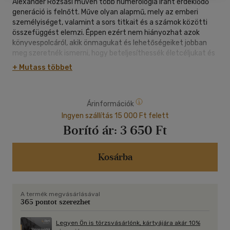
Alexander Rózsási művén több numerológia iránt érdeklődő
generáció is felnőtt. Műve olyan alapmű, mely az emberi
személyiséget, valamint a sors titkait és a számok közötti
összefüggést elemzi. Éppen ezért nem hiányozhat azok
könyvespolcáról, akik önmagukat és lehetőségeiket jobban
meg szeretnék ismerni, hogy beteljesíthessék életcéljukat és
a sors korlátozó tényezői felé emelkedhessenek.
+ Mutass többet
A könyvben választ kapunk az alábbi kérdésekre:
- A munkakeresésre alkalmas napok
Árinformációk
- A pályaválasztás numerológiája
- A nevek és személyek kölcsönhatása
Ingyen szállítás 15 000 Ft felett
- Szerencsejátékok
Borító ár:
3 650 Ft
- Az élet három korszaka
- A munkaterületek mutatója
- A foglalkozások listája
Kosárba
A termék megvásárlásával
365 pontot szerezhet
Legyen Ön is törzsvásárlónk, kártyájára akár 10%