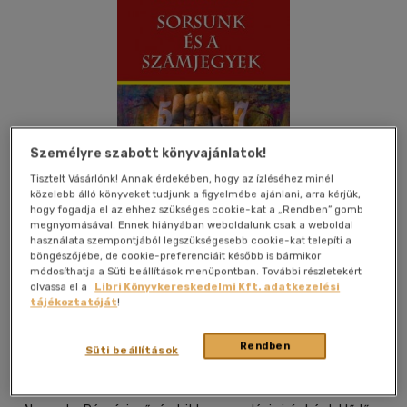
Személyre szabott könyvajánlatok!
Tisztelt Vásárlónk! Annak érdekében, hogy az ízléséhez minél
közelebb álló könyveket tudjunk a figyelmébe ajánlani, arra kérjük,
hogy fogadja el az ehhez szükséges cookie-kat a „Rendben” gomb
megnyomásával. Ennek hiányában weboldalunk csak a weboldal
használata szempontjából legszükségesebb cookie-kat telepíti a
böngészőjébe, de cookie-preferenciáit később is bármikor
módosíthatja a Süti beállítások menüpontban. További részletekért
Kívánságlistához adom
Megosztom
olvassa el a
Libri Könyvkereskedelmi Kft. adatkezelési
tájékoztatóját
!
(1 vélemény)
Rendben
Süti beállítások
Hermit Könyvkiadó Bt.
|
2018
|
magyar nyelvű
|
puhatáblás
|
277 oldal