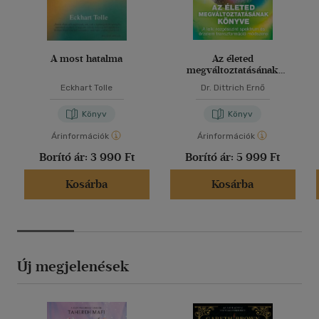
A most hatalma
Az életed
megváltoztatásának
könyve
Eckhart Tolle
Dr. Dittrich Ernő
Könyv
Könyv
Árinformációk
Árinformációk
Borító ár:
3 990 Ft
Borító ár:
5 999 Ft
Kosárba
Kosárba
Új megjelenések