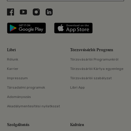
Libri a Facebookon
Libri a Youtube-on
Libri az Instagramon
Libri a LinkedInen
Libri applikáció Szerezd meg: Google P
Libri applikáció 
Libri
Törzsvásárlói Program
Rólunk
Törzsvásárlói Programunkról
Karrier
Törzsvásárlói Kártya egyenlege
Impresszum
Törzsvásárlói szabályzat
Társadalmi programok
Libri App
Adományozás
Akadálymentesítési nyilatkozat
Szolgáltatás
Kultúra