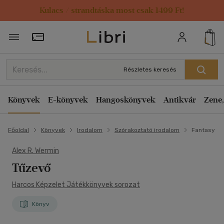
Kulacs / strandtáska most csak 1499 Ft!
Törzsvásárlói Kártya adatai
Részletes keresés
Könyvek
E-könyvek
Hangoskönyvek
Antikvár
Zene,
Főoldal
Könyvek
Irodalom
Szórakoztató irodalom
Fantasy
Alex R. Wermin
Tűzevő
Harcos Képzelet Játékkönyvek sorozat
Könyv