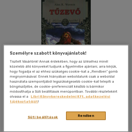
Személyre szabott könyvajánlatok!
Tisztelt Vásárlónk! Annak érdekében, hogy az ízléséhez minél
közelebb álló könyveket tudjunk a figyelmébe ajánlani, arra kérjük,
hogy fogadja el az ehhez szükséges cookie-kat a „Rendben” gomb
megnyomásával. Ennek hiányában weboldalunk csak a weboldal
használata szempontjából legszükségesebb cookie-kat telepíti a
böngészőjébe, de cookie-preferenciáit később is bármikor
módosíthatja a Süti beállítások menüpontban. További részletekért
olvassa el a
Libri Könyvkereskedelmi Kft. adatkezelési
Kívánságlistához adom
Megosztom
tájékoztatóját
!
Rendben
Süti beállítások
Rubion Kft.
|
2003
|
magyar nyelvű
|
puhatáblás
|
290 oldal