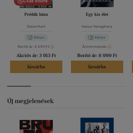
Csak online
Prédák háza
Egy kis élet
Diana Hunt
Hanya Yanagihara
Könyv
Könyv
Borító ár:
5 590 Ft
Árinformációk
Akciós ár:
3 913 Ft
Borító ár:
8 999 Ft
Kosárba
Kosárba
Új megjelenések