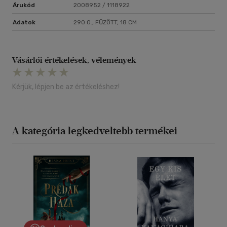
Árukód
2008952 / 1118922
Adatok
290 O., FŰZÖTT, 18 CM
Vásárlói értékelések, vélemények
Kérjük, lépjen be az értékeléshez!
A kategória legkedveltebb termékei