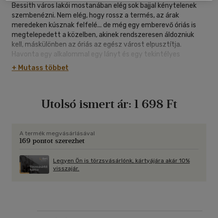
Bessith város lakói mostanában elég sok bajjal kénytelenek
szembenézni. Nem elég, hogy rossz a termés, az árak
meredeken kúsznak felfelé... de még egy emberevő óriás is
megtelepedett a közelben, akinek rendszeresen áldozniuk
kell, máskülönben az óriás az egész várost elpusztítja.
Havonta egy alkalommal egy lányt és egy tekintélyes
mennyiségű élelmet, valamint 100 aranyat kell felküldeniük a
+ Mutass többet
Gonosz Sziklához, ahol az óriás él. Már próbáltak önjelölt
bajnokokat és zsoldosokat uszítani az óriásra, ám eddig egyik
sem járt sikerrel. Ráadásul a kevés túlélő azt állítja, hogy ez
Utolsó ismert ár:
1 698 Ft
egy különleges óriás, aki képes tüzet fújni, s így akár a várost
is felperzselhetné.. Csupán te mersz szembeszállni vele!
A termék megvásárlásával
169 pontot szerezhet
Legyen Ön is törzsvásárlónk, kártyájára akár 10%
visszajár.