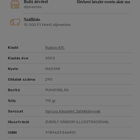
Bolti átvétel
Elérhető készlet esetén akár ma
díjmentes
Szállítás
15 000 Ft felett díjmentes
Kiadó
Rubion Kft.
Kiadás éve
2003
Nyelv
MAGYAR
Oldalak száma:
290
Borító
PUHATÁBLÁS
Súly
110 gr
Sorozat
Harcos Képzelet Játékkönyvek
Illusztráció
ZUBÁLY SÁNDOR ILLUSZTRÁCIÓIVAL
ISBN
9789639346901