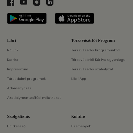
Libri a Facebookon
Libri a Youtube-on
Libri az Instagramon
Libri a LinkedInen
Libri applikáció Szerezd meg: Google P
Libri applikáció 
Libri
Törzsvásárlói Program
Rólunk
Törzsvásárlói Programunkról
Karrier
Törzsvásárlói Kártya egyenlege
Impresszum
Törzsvásárlói szabályzat
Társadalmi programok
Libri App
Adományozás
Akadálymentesítési nyilatkozat
Szolgáltatás
Kultúra
Boltkereső
Események