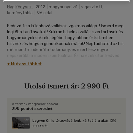
Hvg Könyvek
|
2012
|
magyar nyelvű
|
ragasztott,
keménytábla
|
96 oldal
Fedezd fe a különböző vallások izgalmas világát! Ismerd meg
legfőbb tanításaikat! Kukkants bele a vallási szertartások és
hagyományok sokféleségébe, hogy jobban értsd, miben
hisznek, és hogyan gondolkodnak mások! Megtudhatod azt is,
mit mond mindenről a tudomány, és miért lesz egyre
népszerűbb a modern spiritualitás. És ha ezek után kedved
érzel, szállj be te is néhány izgalmas vitába!
+ Mutass többet
Utolsó ismert ár:
2 990 Ft
A termék megvásárlásával
299 pontot szerezhet
Legyen Ön is törzsvásárlónk, kártyájára akár 10%
visszajár.