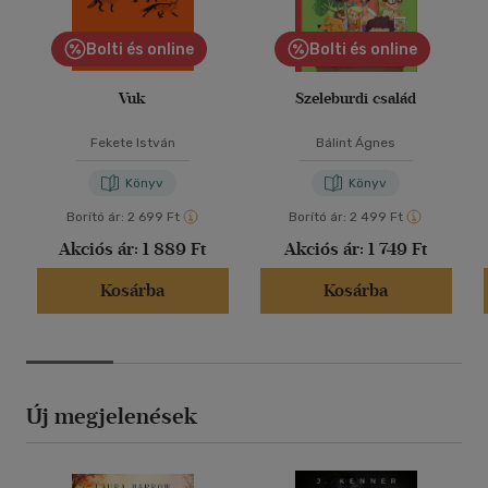
Bolti és online
Bolti és online
Vuk
Szeleburdi család
Fekete István
Bálint Ágnes
Könyv
Könyv
Borító ár:
2 699 Ft
Borító ár:
2 499 Ft
Akciós ár:
1 889 Ft
Akciós ár:
1 749 Ft
Kosárba
Kosárba
Új megjelenések