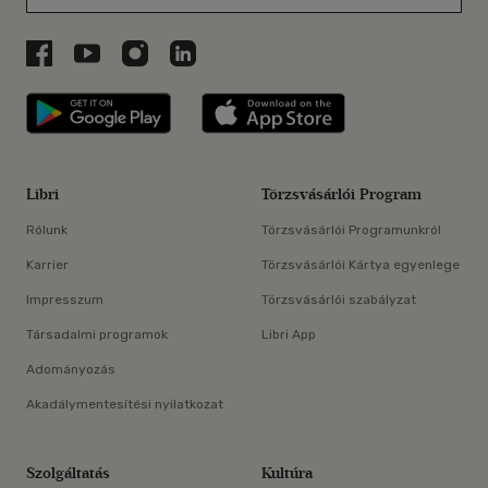
Libri a Facebookon
Libri a Youtube-on
Libri az Instagramon
Libri a LinkedInen
Libri applikáció Szerezd meg: Google P
Libri applikáció 
Libri
Törzsvásárlói Program
Rólunk
Törzsvásárlói Programunkról
Karrier
Törzsvásárlói Kártya egyenlege
Impresszum
Törzsvásárlói szabályzat
Társadalmi programok
Libri App
Adományozás
Akadálymentesítési nyilatkozat
Szolgáltatás
Kultúra