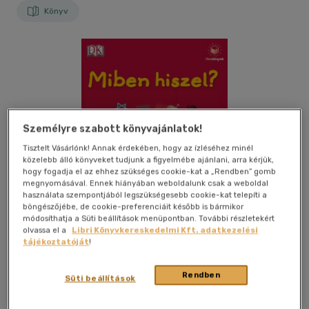
Könyv
Személyre szabott könyvajánlatok!
Tisztelt Vásárlónk! Annak érdekében, hogy az ízléséhez minél
közelebb álló könyveket tudjunk a figyelmébe ajánlani, arra kérjük,
hogy fogadja el az ehhez szükséges cookie-kat a „Rendben” gomb
megnyomásával. Ennek hiányában weboldalunk csak a weboldal
használata szempontjából legszükségesebb cookie-kat telepíti a
böngészőjébe, de cookie-preferenciáit később is bármikor
módosíthatja a Süti beállítások menüpontban. További részletekért
olvassa el a
Libri Könyvkereskedelmi Kft. adatkezelési
tájékoztatóját
!
Beleolvasok
Kívánságlistához adom
Megosztom
Rendben
Süti beállítások