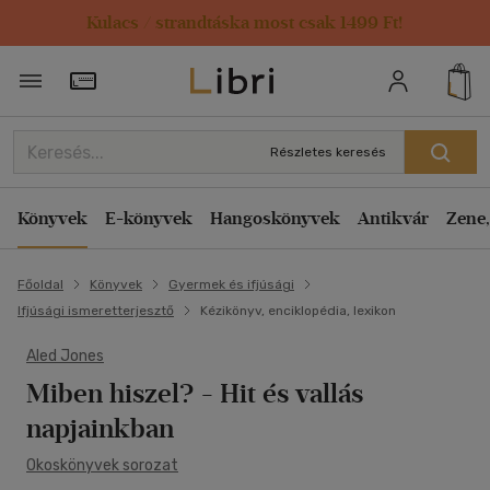
Kulacs / strandtáska most csak 1499 Ft!
Törzsvásárlói Kártya adatai
Részletes keresés
Könyvek
E-könyvek
Hangoskönyvek
Antikvár
Zene,
Főoldal
Könyvek
Gyermek és ifjúsági
Ifjúsági ismeretterjesztő
Kézikönyv, enciklopédia, lexikon
Aled Jones
Miben hiszel?
- Hit és vallás
napjainkban
Okoskönyvek sorozat