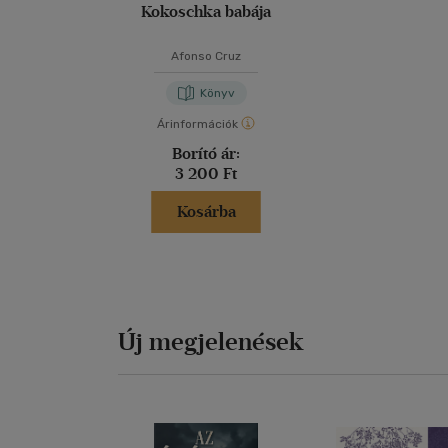
Kokoschka babája
Afonso Cruz
Könyv
Árinformációk
Borító ár:
3 200 Ft
Kosárba
Új megjelenések