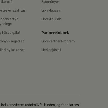
ltkereső
Események
zetés és szállítás
Libri Magazin
ándékkártya
Libri Mini Polc
yenlege
Partnereinknek
yfélszolgálat
könyv-segédlet
Libri Partner Program
állási nyilatkozat
Médiaajánlat
Libri Könyvkereskedelmi Kft. Minden jog fenntartva!