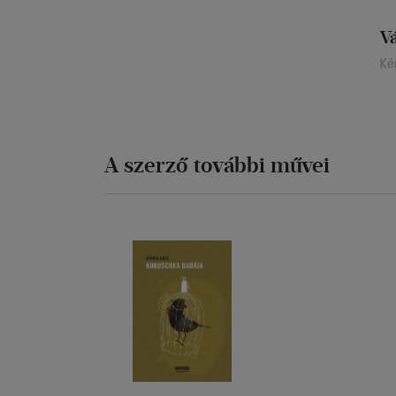
V
Ké
A szerző további művei