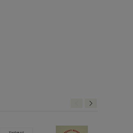
Hátra
Előre