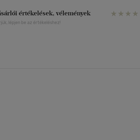
ásárlói értékelések, vélemények
rjük, lépjen be az értékeléshez!