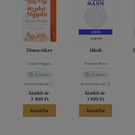
Diana tükre
Jákob
Szabó Magda
Thomas Mann
E-könyv
E-könyv
Árinformációk
Árinformációk
Kiadói ár:
Kiadói ár:
3 499 Ft
1 190 Ft
Kosárba
Kosárba