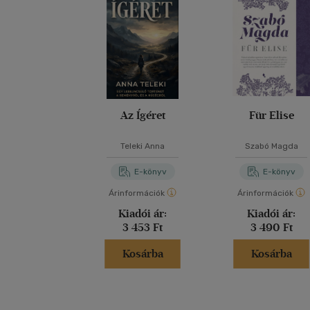
Az Ígéret
Für Elise
Teleki Anna
Szabó Magda
E-könyv
E-könyv
Árinformációk
Árinformációk
Kiadói ár:
Kiadói ár:
3 453 Ft
3 490 Ft
Kosárba
Kosárba