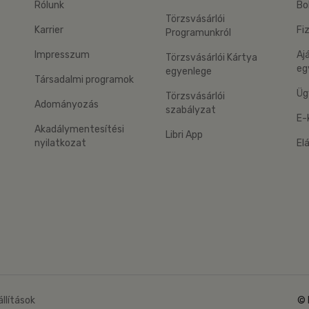
Rólunk
Bo
Törzsvásárlói
Karrier
Fi
Programunkról
Impresszum
Aj
Törzsvásárlói Kártya
eg
egyenlege
Társadalmi programok
Üg
Törzsvásárlói
Adományozás
szabályzat
E-
Akadálymentesítési
Libri App
nyilatkozat
El
eg: Google Play
 applikáció Letölthető az App Store-ból
állítások
© 