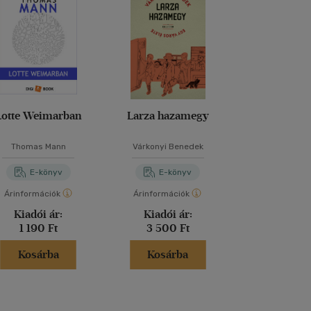
Lotte Weimarban
Larza hazamegy
Nehézsúlyú 
Thomas Mann
Várkonyi Benedek
Moa Hern
E-könyv
E-könyv
E-kö
Árinformációk
Árinformációk
Árinformáci
Kiadói ár:
Kiadói ár:
Online 
1 190 Ft
3 500 Ft
3 599 
Kosárba
Kosárba
Kosár