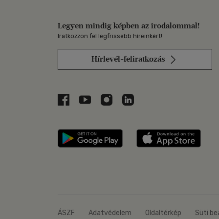
Legyen mindig képben az irodalommal!
Iratkozzon fel legfrissebb híreinkért!
Hírlevél-feliratkozás
Libri a Facebookon
Libri a Youtube-on
Libri az Instagramon
Libri a LinkedInen
Libri applikáció Szerezd m
Libri
ÁSZF
Adatvédelem
Oldaltérkép
Süti be