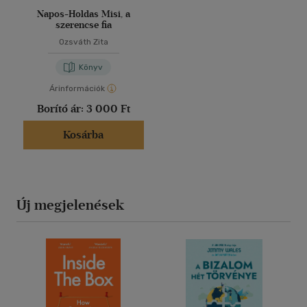
Napos-Holdas Misi, a
szerencse fia
Ozsváth Zita
Könyv
Árinformációk
Borító ár:
3 000 Ft
Kosárba
Új megjelenések