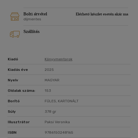
Bolti átvétel
Elérhető készlet esetén akár ma
díjmentes
Szállítás
Kiadó
Könyvmentorok
Kiadás éve
2025
Nyelv
MAGYAR
Oldalak száma:
153
Borító
FÜLES, KARTONÁLT
Súly
378 gr
Illusztrátor
Paksi Veronika
ISBN
9786150248165