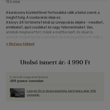
153 oldal
A karácsony közeledtével fontosabbá válik a belső csend, a
meghittség. A csodavárás ideje ez.
A könyv 24 történetet kínál az ünnepvárás idejére - meséket,
emlékeket, apró csodákat és nagy felismeréseket. Van,
amelyik megnevettet, másik a múltba repít, és olyan is,
amelyik megcirógatja a szívedet, de mindegyikben ott rejlik a
varázslat, az adventi időszak mesés, csodaváró áhítata.
+ Mutass többet
Ez a könyv nemcsak gyerekeknek szól, hanem mindazoknak,
akik szeretnének megpihenni egy-egy történet mellett, és
újra felfedezni a fényt, ami a téli sötétségben is ott ragyog.
Utolsó ismert ár:
4 990 Ft
Minden napra jut egy kis melegség, egy kis csoda.
Nyiss ki minden nap egy képzeletbeli ablakot, és engedd be a
varázslatot a szívedbe!
A termék megvásárlásával
499 pontot szerezhet
Legyen Ön is törzsvásárlónk, kártyájára akár 10%
visszajár.