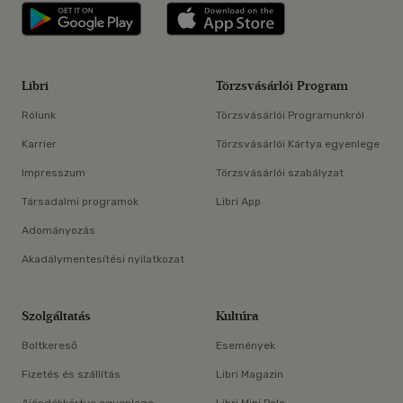
Libri applikáció Szerezd meg: Google P
Libri applikáció 
Libri
Törzsvásárlói Program
Rólunk
Törzsvásárlói Programunkról
Karrier
Törzsvásárlói Kártya egyenlege
Impresszum
Törzsvásárlói szabályzat
Társadalmi programok
Libri App
Adományozás
Akadálymentesítési nyilatkozat
Szolgáltatás
Kultúra
Boltkereső
Események
Fizetés és szállítás
Libri Magazin