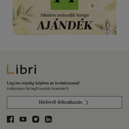
Libri
Legyen mindig képben az irodalommal!
Iratkozzon fel legfrissebb híreinkért!
Hírlevél-feliratkozás
Libri a Facebookon
Libri a Youtube-on
Libri az Instagramon
Libri a LinkedInen