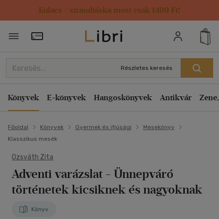
Kulacs / strandtáska most csak 1499 Ft!
Törzsvásárlói Kártya adatai
Részletes keresés
Könyvek
E-könyvek
Hangoskönyvek
Antikvár
Zene,
Főoldal
Könyvek
Gyermek és ifjúsági
Mesekönyv
Klasszikus mesék
Ozsváth Zita
Adventi varázslat
- Ünnepváró
történetek kicsiknek és nagyoknak
Könyv