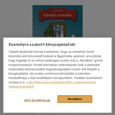
Személyre szabott könyvajánlatok!
Tisztelt Vásárlónk! Annak érdekében, hogy az ízléséhez minél
közelebb álló könyveket tudjunk a figyelmébe ajánlani, arra kérjük,
hogy fogadja el az ehhez szükséges cookie-kat a „Rendben” gomb
megnyomásával. Ennek hiányában weboldalunk csak a weboldal
használata szempontjából legszükségesebb cookie-kat telepíti a
böngészőjébe, de cookie-preferenciáit később is bármikor
módosíthatja a Süti beállítások menüpontban. További részletekért
olvassa el a
Libri Könyvkereskedelmi Kft. adatkezelési
tájékoztatóját
!
Kívánságlistához adom
Megosztom
Rendben
Süti beállítások
Könyvmentorok
|
2025
|
magyar nyelvű
|
füles, kartonált
|