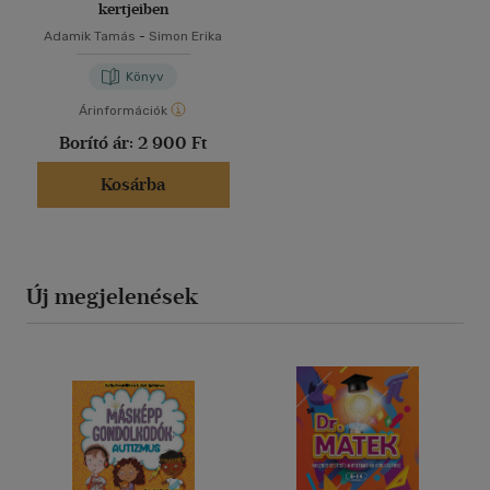
kertjeiben
Adamik Tamás
-
Simon Erika
Könyv
Árinformációk
Borító ár:
2 900 Ft
Kosárba
Új megjelenések