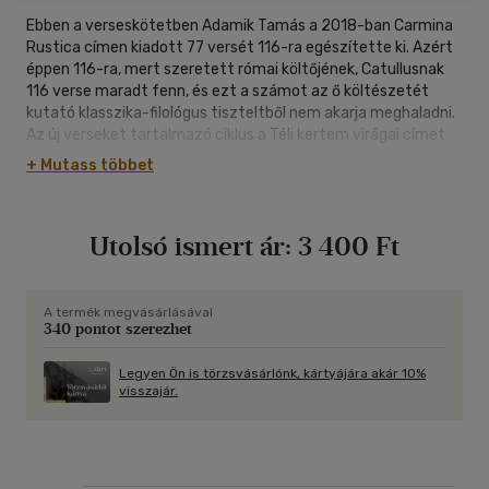
Ebben a verseskötetben Adamik Tamás a 2018-ban Carmina
Rustica címen kiadott 77 versét 116-ra egészítette ki. Azért
éppen 116-ra, mert szeretett római költőjének, Catullusnak
116 verse maradt fenn, és ezt a számot az ő költészetét
kutató klasszika-filológus tiszteltből nem akarja meghaladni.
Az új verseket tartalmazó ciklus a Téli kertem virágai címet
viseli. Versei tehát téli kertben (nem télikertben) nevelt
+ Mutass többet
virágok vagy már gyümölcsök. A virág ugyanis metaforaként
gyümölcsöt is jelenthet. Ezt a jelentést sugallja a kötet
Carmina Fructifera - "Gyümölcshozó versek" címe is. A
Utolsó ismert ár:
3 400 Ft
fructifer - 'gyümölcshozó, gyümölcsöző' melléknév Columella
Mezőgazdaságról című művében fordul elő. Adamik Tamás
Carmina Fructifera című kötetében a földművelés - mint a
legősibb, a legfontosabb, a legszebb mesterség - és annak
A termék megvásárlásával
340 pontot szerezhet
élettere, a falu, búvópatakként újra és újra visszatér, hogy
figyelmeztessen a mai ember legfontosabb feladatára:
"Műveljük kertjeinket!"
Legyen Ön is törzsvásárlónk, kártyájára akár 10%
visszajár.