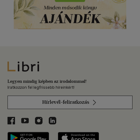
Libri
Legyen mindig képben az irodalommal!
Iratkozzon fel legfrissebb híreinkért!
Hírlevél-feliratkozás
Libri a Facebookon
Libri a Youtube-on
Libri az Instagramon
Libri a LinkedInen
Libri applikáció Szerezd meg: Google P
Libri applikáció 