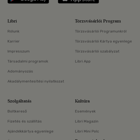
Libri
Törzsvásárlói Program
Rólunk
Törzsvásárlói Programunkról
Karrier
Törzsvásárlói Kártya egyenlege
Impresszum
Törzsvásárlói szabályzat
Társadalmi programok
Libri App
Adományozás
Akadálymentesítési nyilatkozat
Szolgáltatás
Kultúra
Boltkereső
Események
Fizetés és szállítás
Libri Magazin
Ajándékkártya egyenlege
Libri Mini Polc