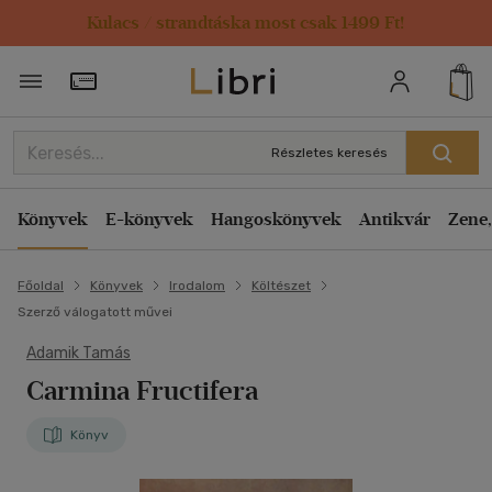
Kulacs / strandtáska most csak 1499 Ft!
Törzsvásárlói Kártya adatai
Részletes keresés
Könyvek
E-könyvek
Hangoskönyvek
Antikvár
Zene,
Főoldal
Könyvek
Irodalom
Költészet
Szerző válogatott művei
Adamik Tamás
Carmina Fructifera
Könyv