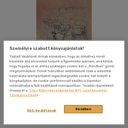
Személyre szabott könyvajánlatok!
Tisztelt Vásárlónk! Annak érdekében, hogy az ízléséhez minél
közelebb álló könyveket tudjunk a figyelmébe ajánlani, arra kérjük,
hogy fogadja el az ehhez szükséges cookie-kat a „Rendben” gomb
megnyomásával. Ennek hiányában weboldalunk csak a weboldal
használata szempontjából legszükségesebb cookie-kat telepíti a
böngészőjébe, de cookie-preferenciáit később is bármikor
módosíthatja a Süti beállítások menüpontban. További részletekért
olvassa el a
Libri Könyvkereskedelmi Kft. adatkezelési
Kívánságlistához adom
Megosztom
tájékoztatóját
!
(2 vélemény)
Rendben
Süti beállítások
Üveghegy Kiadó
|
2023
|
magyar nyelvű
|
keménytábla
|
226
oldal