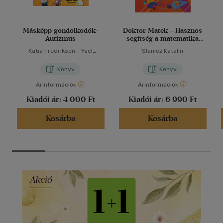
Másképp gondolkodók:
Doktor Matek - Hasznos
Autizmus
segítség a matematika
tanulásához
Katia Fredriksen
-
Yael
Slánicz Katalin
Rothman
Könyv
Könyv
Árinformációk
Árinformációk
Kiadói ár:
4 000 Ft
Kiadói ár:
6 990 Ft
Kosárba
Kosárba