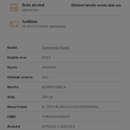
Bolti átvétel
Elérhető készlet esetén akár ma
díjmentes
Szállítás
15 000 Ft felett díjmentes
Kiadó
Üveghegy Kiadó
Kiadás éve
2023
Nyelv
MAGYAR
Oldalak száma:
226
Borító
KEMÉNYTÁBLA
Súly
280 gr
Illusztráció
B. TÓTH KLÁRA ILLUSZTRÁCIÓIVAL
ISBN
9786156438249
Árukód
2776343 / 1220343