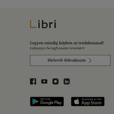
Libri
Legyen mindig képben az irodalommal!
Iratkozzon fel legfrissebb híreinkért!
Hírlevél-feliratkozás
Libri a Facebookon
Libri a Youtube-on
Libri az Instagramon
Libri a LinkedInen
Libri applikáció Szerezd m
Libri