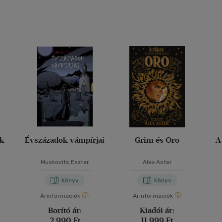
ak
Évszázadok vámpírjai
Grim és Oro
A
Muskovits Eszter
Alex Aster
Könyv
Könyv
Árinformációk
Árinformációk
Borító ár:
Kiadói ár:
2 990 Ft
11 999 Ft