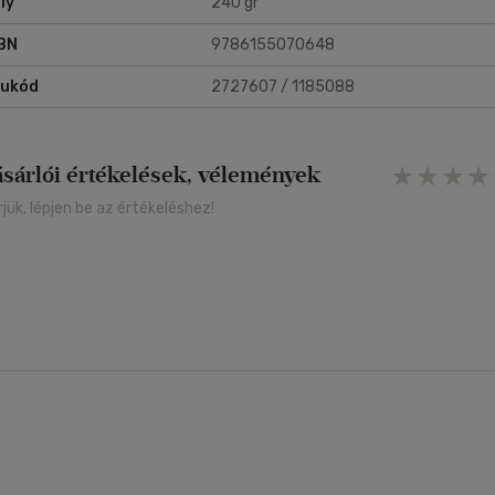
ly
240 gr
BN
9786155070648
rukód
2727607 / 1185088
ásárlói értékelések, vélemények
rjük, lépjen be az értékeléshez!