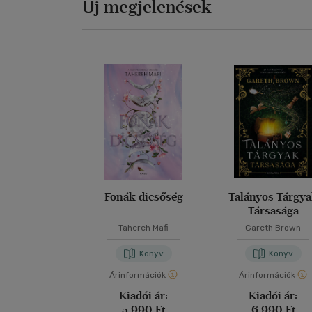
Új megjelenések
Fonák dicsőség
Talányos Tárgy
Társasága
Tahereh Mafi
Gareth Brown
Könyv
Könyv
Árinformációk
Árinformációk
Kiadói ár:
Kiadói ár:
5 990 Ft
6 990 Ft