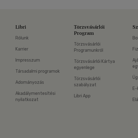
Libri
Törzsvásárlói
Sz
Program
Rólunk
Bo
Törzsvásárlói
Karrier
Fi
Programunkról
Impresszum
Aj
Törzsvásárlói Kártya
eg
egyenlege
Társadalmi programok
Üg
Törzsvásárlói
Adományozás
szabályzat
E-
Akadálymentesítési
Libri App
nyilatkozat
El
eg: Google Play
 applikáció Letölthető az App Store-ból