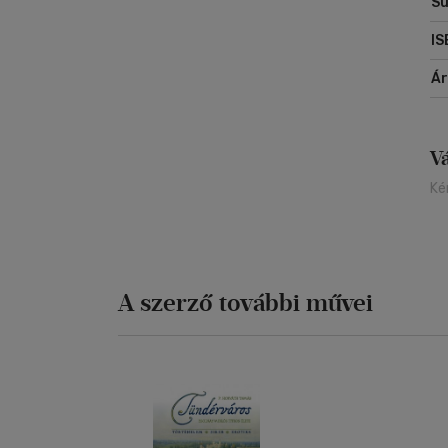
Sú
IS
Á
V
Ké
A szerző további művei