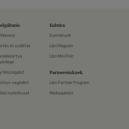
olgáltatás
Kultúra
ltkereső
Események
zetés és szállítás
Libri Magazin
ándékkártya
Libri Mini Polc
yenlege
Partnereinknek
yfélszolgálat
könyv-segédlet
Libri Partner Program
állási nyilatkozat
Médiaajánlat