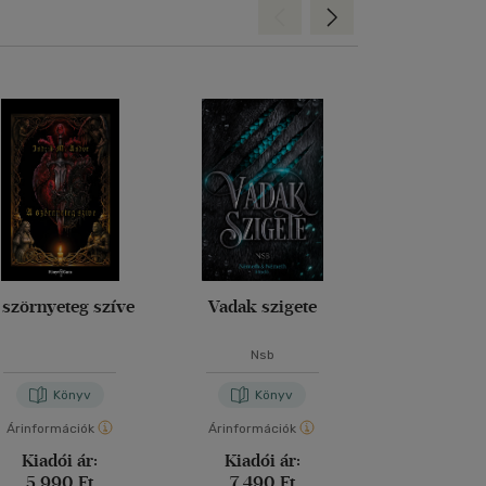
Hátra
Előre
 szörnyeteg szíve
Vadak szigete
Atalan
Nsb
Jennifer S
Könyv
Könyv
Kön
Árinformációk
Árinformációk
Árinformáci
Kiadói ár:
Kiadói ár:
Kiadói 
5 990 Ft
7 490 Ft
5 199 