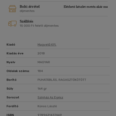
Bolti átvétel
Elérhető készlet esetén akár ma
díjmentes
Szállítás
15 000 Ft felett díjmentes
Kiadó
Magvető Kft.
Kiadás éve
2018
Nyelv
MAGYAR
Oldalak száma:
184
Borító
PUHATÁBLÁS, RAGASZTÓKÖTÖTT
Súly
164 gr
Sorozat
Színház Az Egész
Fordító
Kúnos László
ISBN
9789631437669