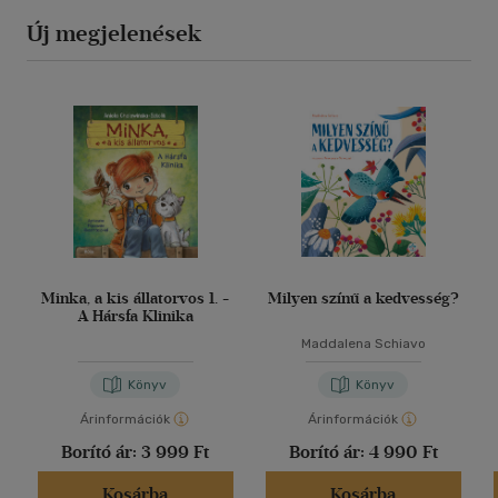
Új megjelenések
Minka, a kis állatorvos 1. -
Milyen színű a kedvesség?
A Hársfa Klinika
Maddalena Schiavo
Könyv
Könyv
Árinformációk
Árinformációk
Borító ár:
3 999 Ft
Borító ár:
4 990 Ft
Kosárba
Kosárba