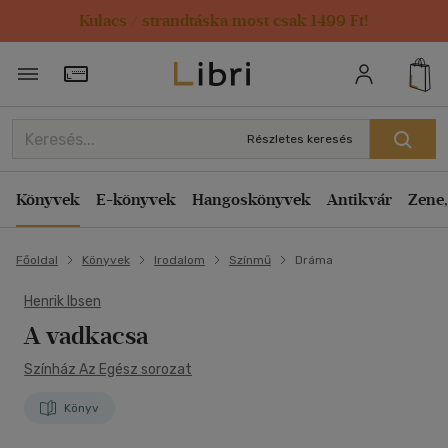
Kulacs / strandtáska most csak 1499 Ft!
Törzsvásárlói Kártya adatai
Részletes keresés
Könyvek
E-könyvek
Hangoskönyvek
Antikvár
Zene,
Főoldal
Könyvek
Irodalom
Színmű
Dráma
Henrik Ibsen
A vadkacsa
Színház Az Egész sorozat
Könyv