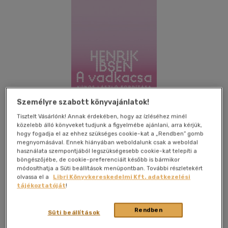
Személyre szabott könyvajánlatok!
Tisztelt Vásárlónk! Annak érdekében, hogy az ízléséhez minél
közelebb álló könyveket tudjunk a figyelmébe ajánlani, arra kérjük,
hogy fogadja el az ehhez szükséges cookie-kat a „Rendben” gomb
megnyomásával. Ennek hiányában weboldalunk csak a weboldal
használata szempontjából legszükségesebb cookie-kat telepíti a
böngészőjébe, de cookie-preferenciáit később is bármikor
módosíthatja a Süti beállítások menüpontban. További részletekért
Kívánságlistához adom
Megosztom
olvassa el a
Libri Könyvkereskedelmi Kft. adatkezelési
tájékoztatóját
!
Rendben
Magvető Kft.
|
2018
|
magyar nyelvű
|
puhatáblás,
Süti beállítások
ragasztókötött
|
184 oldal