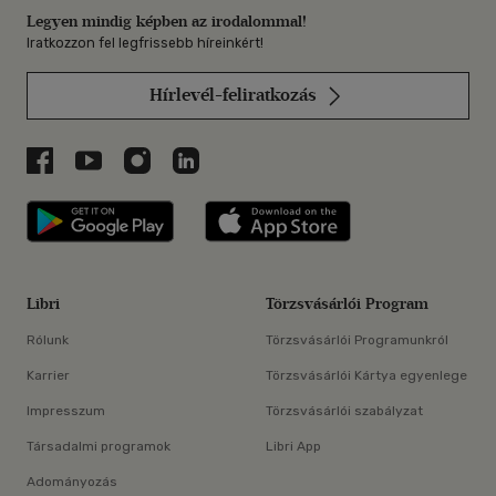
Legyen mindig képben az irodalommal!
Iratkozzon fel legfrissebb híreinkért!
Hírlevél-feliratkozás
Libri a Facebookon
Libri a Youtube-on
Libri az Instagramon
Libri a LinkedInen
Libri applikáció Szerezd meg: Google P
Libri applikáció 
Libri
Törzsvásárlói Program
Rólunk
Törzsvásárlói Programunkról
Karrier
Törzsvásárlói Kártya egyenlege
Impresszum
Törzsvásárlói szabályzat
Társadalmi programok
Libri App
Adományozás