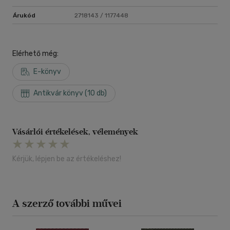
Árukód
2718143 / 1177448
Elérhető még:
E-könyv
Antikvár könyv (10 db)
Vásárlói értékelések, vélemények
Kérjük, lépjen be az értékeléshez!
A szerző további művei