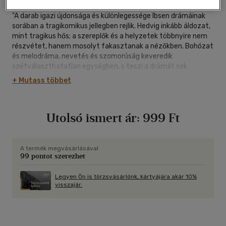
"A darab igazi újdonsága és különlegessége Ibsen drámáinak
sorában a tragikomikus jellegben rejlik. Hedvig inkább áldozat,
mint tragikus hős; a szereplők és a helyzetek többnyire nem
részvétet, hanem mosolyt fakasztanak a nézőkben. Bohózat
és melodráma, nevetés és szomorúság keveredik
szétválaszthatatlan egységben, s teszi a drámát sok
szempontból a XX. századi abszurd dráma előfutárává."
+ Mutass többet
(Kúnos László)
Utolsó ismert ár:
999 Ft
A termék megvásárlásával
99 pontot szerezhet
Legyen Ön is törzsvásárlónk, kártyájára akár 10%
visszajár.