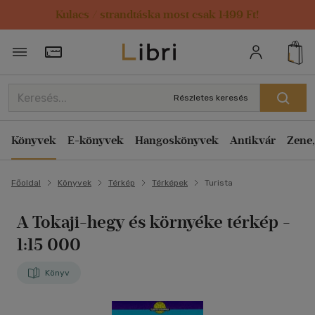
Kulacs / strandtáska most csak 1499 Ft!
Törzsvásárlói Kártya adatai
Részletes keresés
Könyvek
E-könyvek
Hangoskönyvek
Antikvár
Zene,
Főoldal
Könyvek
Térkép
Térképek
Turista
A Tokaji-hegy és környéke térkép
-
1:15 000
Könyv