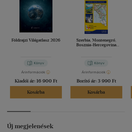
Földrajzi Világatlasz 2026
Szerbia, Montenegró,
Bosznia-Hercegovina
autótérkép
Könyv
Könyv
Árinformációk
Árinformációk
Kiadói ár:
16 900 Ft
Borító ár:
3 990 Ft
Kosárba
Kosárba
Új megjelenések