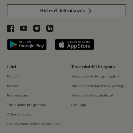
Hírlevél-feliratkozás
Libri a Facebookon
Libri a Youtube-on
Libri az Instagramon
Libri a LinkedInen
Libri applikáció Szerezd meg: Google P
Libri applikáció 
Libri
Törzsvásárlói Program
Rólunk
Törzsvásárlói Programunkról
Karrier
Törzsvásárlói Kártya egyenlege
Impresszum
Törzsvásárlói szabályzat
Társadalmi programok
Libri App
Adományozás
Akadálymentesítési nyilatkozat