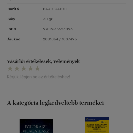
Borító
HAJTOGATOTT
Súly
30 gr
ISBN
9789633523896
Árukód
2081064 / 1007495
Vásárlói értékelések, vélemények
Kérjük, lépjen be az értékeléshez!
A kategória legkedveltebb termékei