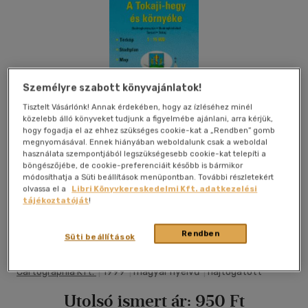
Személyre szabott könyvajánlatok!
Tisztelt Vásárlónk! Annak érdekében, hogy az ízléséhez minél
közelebb álló könyveket tudjunk a figyelmébe ajánlani, arra kérjük,
hogy fogadja el az ehhez szükséges cookie-kat a „Rendben” gomb
megnyomásával. Ennek hiányában weboldalunk csak a weboldal
használata szempontjából legszükségesebb cookie-kat telepíti a
böngészőjébe, de cookie-preferenciáit később is bármikor
módosíthatja a Süti beállítások menüpontban. További részletekért
olvassa el a
Libri Könyvkereskedelmi Kft. adatkezelési
tájékoztatóját
!
Kívánságlistához adom
Megosztom
Rendben
Süti beállítások
Cartographia Kft.
|
1999
|
magyar nyelvű
|
hajtogatott
Utolsó ismert ár:
950 Ft