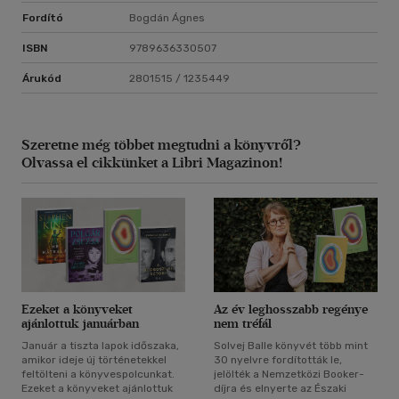
Fordító
Bogdán Ágnes
ISBN
9789636330507
Árukód
2801515 / 1235449
Szeretne még többet megtudni a könyvről?
Olvassa el cikkünket a Libri Magazinon!
Ezeket a könyveket
Az év leghosszabb regénye
ajánlottuk januárban
nem tréfál
Január a tiszta lapok időszaka,
Solvej Balle könyvét több mint
amikor ideje új történetekkel
30 nyelvre fordították le,
feltölteni a könyvespolcunkat.
jelölték a Nemzetközi Booker-
Ezeket a könyveket ajánlottuk
díjra és elnyerte az Északi