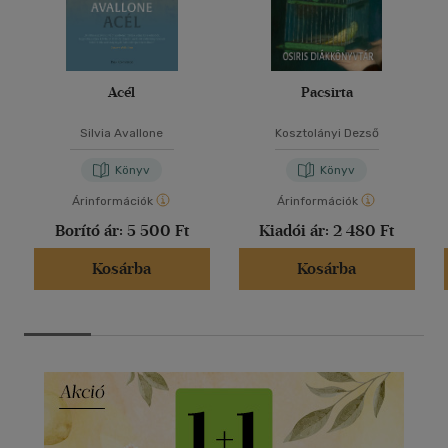
Acél
Pacsirta
Silvia Avallone
Kosztolányi Dezső
Könyv
Könyv
Árinformációk
Árinformációk
Borító ár:
5 500 Ft
Kiadói ár:
2 480 Ft
Kosárba
Kosárba