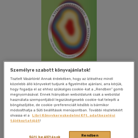
Személyre szabott könyvajánlatok!
Tisztelt Vásárlónk! Annak érdekében, hogy az ízléséhez minél
közelebb álló könyveket tudjunk a figyelmébe ajánlani, arra kérjük,
hogy fogadja el az ehhez szükséges cookie-kat a „Rendben” gomb
megnyomásával. Ennek hiányában weboldalunk csak a weboldal
Kívánságlistához adom
Megosztom
használata szempontjából legszükségesebb cookie-kat telepíti a
böngészőjébe, de cookie-preferenciáit később is bármikor
módosíthatja a Süti beállítások menüpontban. További részletekért
olvassa el a
Libri Könyvkereskedelmi Kft. adatkezelési
Park Könyvkiadó
|
2025
|
magyar nyelvű
|
füles, kartonált
|
tájékoztatóját
!
176 oldal
Rendben
Süti beállítások
Északi Tanács Irodalmi Díja, 2022