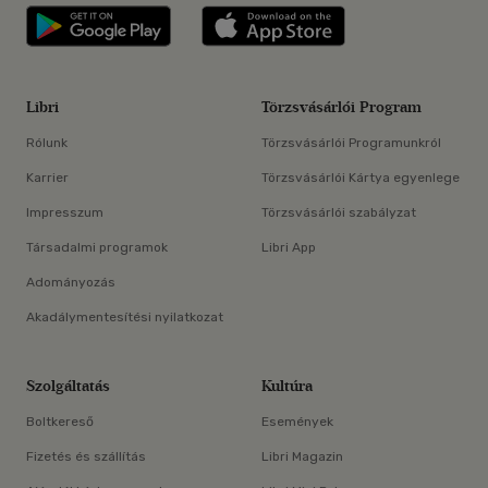
Libri applikáció Szerezd meg: Google P
Libri applikáció 
Libri
Törzsvásárlói Program
Rólunk
Törzsvásárlói Programunkról
Karrier
Törzsvásárlói Kártya egyenlege
Impresszum
Törzsvásárlói szabályzat
Társadalmi programok
Libri App
Adományozás
Akadálymentesítési nyilatkozat
Szolgáltatás
Kultúra
Boltkereső
Események
Fizetés és szállítás
Libri Magazin