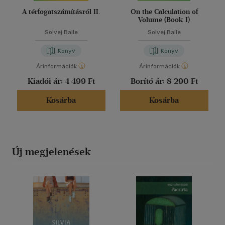
A térfogatszámításról II.
On the Calculation of
Volume (Book I)
Solvej Balle
Solvej Balle
Könyv
Könyv
Árinformációk
Árinformációk
Kiadói ár:
4 499 Ft
Borító ár:
8 290 Ft
Kosárba
Kosárba
Új megjelenések