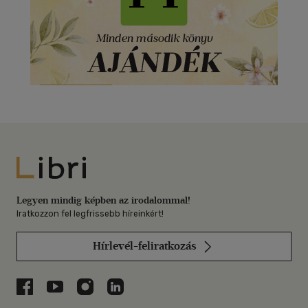
Libri
Legyen mindig képben az irodalommal!
Iratkozzon fel legfrissebb híreinkért!
Hírlevél-feliratkozás
Libri a Facebookon
Libri a Youtube-on
Libri az Instagramon
Libri a LinkedInen