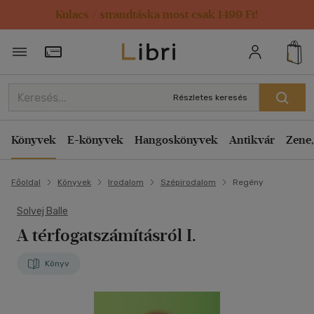
Kulacs / strandtáska most csak 1499 Ft!
Törzsvásárlói Kártya adatai
Részletes keresés
Könyvek
E-könyvek
Hangoskönyvek
Antikvár
Zene,
Főoldal
Könyvek
Irodalom
Szépirodalom
Regény
Solvej Balle
A térfogatszámításról I.
Könyv