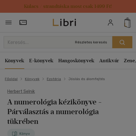
Kulacs / strandtáska most csak 1499 Ft!
Törzsvásárlói Kártya adatai
Részletes keresés
Könyvek
E-könyvek
Hangoskönyvek
Antikvár
Zene,
Főoldal
Könyvek
Ezotéria
Jóslás és álomfejtés
Herbert Selnik
A numerológia kézikönyve
-
Párválasztás a numerológia
tükrében
Könyv