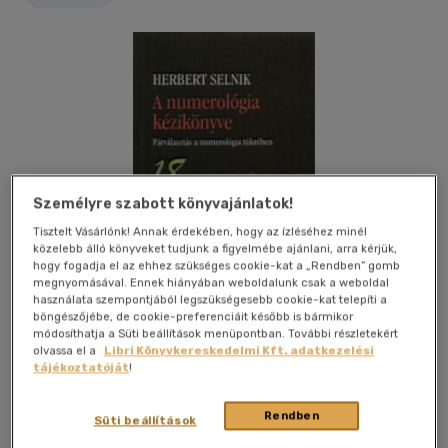
Személyre szabott könyvajánlatok!
Tisztelt Vásárlónk! Annak érdekében, hogy az ízléséhez minél
közelebb álló könyveket tudjunk a figyelmébe ajánlani, arra kérjük,
hogy fogadja el az ehhez szükséges cookie-kat a „Rendben” gomb
megnyomásával. Ennek hiányában weboldalunk csak a weboldal
használata szempontjából legszükségesebb cookie-kat telepíti a
böngészőjébe, de cookie-preferenciáit később is bármikor
módosíthatja a Süti beállítások menüpontban. További részletekért
olvassa el a
Libri Könyvkereskedelmi Kft. adatkezelési
tájékoztatóját
!
Kívánságlistához adom
Megosztom
Rendben
Süti beállítások
Hermit Könyvkiadó Bt.
|
2004
|
magyar nyelvű
|
puhatáblás,