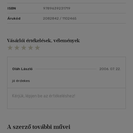
ISBN
9789639231719
Árukód
2082842 / 1102465
Vásárlói értékelések, vélemények
Oláh László
2006. 07. 22.
jó érdekes
Kérjük, lépjen be az értékeléshez!
A szerző további művei