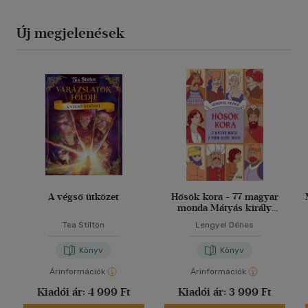
Új megjelenések
A végső ütközet
Hősök kora - 77 magyar
monda Mátyás király
korától 1848-ig
Tea Stilton
Lengyel Dénes
Könyv
Könyv
Árinformációk
Árinformációk
Kiadói ár:
4 999 Ft
Kiadói ár:
3 999 Ft