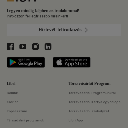
Legyen mindig képben az irodalommal!
Iratkozzon fel legfrissebb híreinkért!
Hírlevél-feliratkozás
Libri a Facebookon
Libri a Youtube-on
Libri az Instagramon
Libri a LinkedInen
Libri applikáció Szerezd meg: Google P
Libri applikáció 
Libri
Törzsvásárlói Program
Rólunk
Törzsvásárlói Programunkról
Karrier
Törzsvásárlói Kártya egyenlege
Impresszum
Törzsvásárlói szabályzat
Társadalmi programok
Libri App