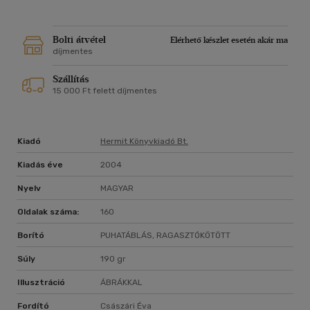
megvizsgálva a természet, az ember és a világmindenség
különleges kapcsolatait és ritmusát, elérünk a számok
mágiájához, megpróbálkozván a mágikus numerológiai
Bolti átvétel
Elérhető készlet esetén akár ma
ráolvasással és varázslással befolyásolni a sorsot, majd így
díjmentes
eljutunk egészen a modern számmisztikáig, amely már inkább
Szállítás
az önmegismerés eszközét és az élet nehézségeinek és
15 000 Ft felett díjmentes
kríziseinek megoldási lehetőségeit nyújtja. E könyv
segítségével felfedezheti a számok ritmusát, ami az ön
sajátságos és egyedülálló lényét fejezi ki.
Kiadó
Hermit Könyvkiadó Bt.
Kiadás éve
2004
Nyelv
MAGYAR
Oldalak száma:
160
Borító
PUHATÁBLÁS, RAGASZTÓKÖTÖTT
Súly
190 gr
Illusztráció
ÁBRÁKKAL
Fordító
Császári Éva