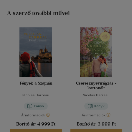
A szerző további művei
Fények a Szajnán
Cseresznyevirágzás -
kartonált
Nicolas Barreau
Nicolas Barreau
Könyv
Könyv
Árinformációk
Árinformációk
Borító ár:
4 999 Ft
Borító ár:
3 999 Ft