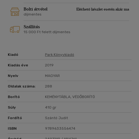
Bolti átvétel
Elérhető készlet esetén akár ma
díjmentes
Szállítás
15 000 Ft felett díjmentes
Kiadó
Park Könyvkiadó
Kiadás éve
2019
Nyelv
MAGYAR
Oldalak száma:
288
Borító
KEMÉNYTÁBLA, VÉDŐBORÍTÓ
Súly
410 gr
Fordító
Szántó Judit
ISBN
9789633556474
Árukód
2497219 / 1114761