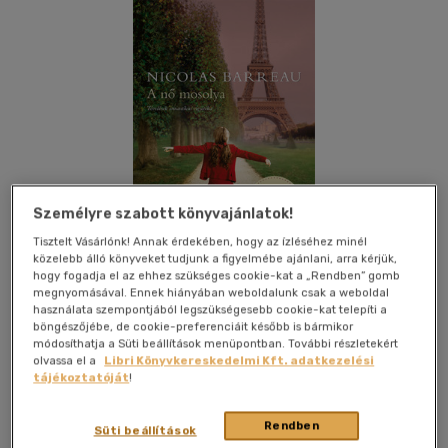
Személyre szabott könyvajánlatok!
Tisztelt Vásárlónk! Annak érdekében, hogy az ízléséhez minél
közelebb álló könyveket tudjunk a figyelmébe ajánlani, arra kérjük,
hogy fogadja el az ehhez szükséges cookie-kat a „Rendben” gomb
megnyomásával. Ennek hiányában weboldalunk csak a weboldal
használata szempontjából legszükségesebb cookie-kat telepíti a
böngészőjébe, de cookie-preferenciáit később is bármikor
Beleolvasok
Kívánságlistához adom
Megosztom
módosíthatja a Süti beállítások menüpontban. További részletekért
olvassa el a
Libri Könyvkereskedelmi Kft. adatkezelési
tájékoztatóját
!
(6 vélemény)
Park Könyvkiadó
|
2019
|
magyar nyelvű
|
keménytábla,
Rendben
Süti beállítások
védőborító
|
288 oldal