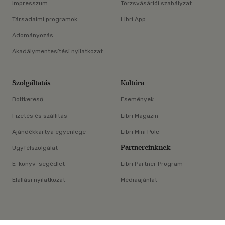
Impresszum
Törzsvásárlói szabályzat
Társadalmi programok
Libri App
Adományozás
Akadálymentesítési nyilatkozat
Szolgáltatás
Kultúra
Boltkereső
Események
Fizetés és szállítás
Libri Magazin
Ajándékkártya egyenlege
Libri Mini Polc
Partnereinknek
Ügyfélszolgálat
E-könyv-segédlet
Libri Partner Program
Elállási nyilatkozat
Médiaajánlat
ÁSZF
Adatvédelem
Oldaltérkép
Süti beállítások