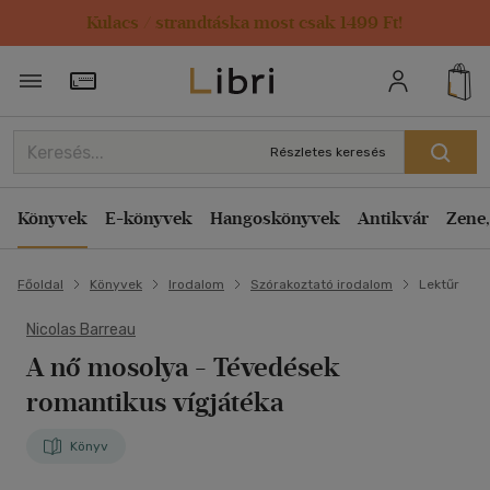
Kulacs / strandtáska most csak 1499 Ft!
Törzsvásárlói Kártya adatai
Részletes keresés
Könyvek
E-könyvek
Hangoskönyvek
Antikvár
Zene,
Főoldal
Könyvek
Irodalom
Szórakoztató irodalom
Lektűr
Nicolas Barreau
A nő mosolya
- Tévedések
romantikus vígjátéka
Könyv