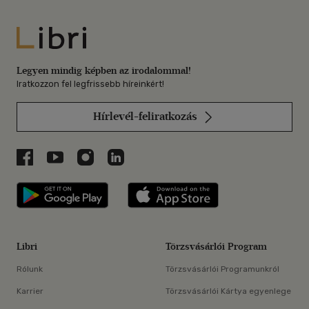
Libri
Legyen mindig képben az irodalommal!
Iratkozzon fel legfrissebb híreinkért!
Hírlevél-feliratkozás
Libri a Facebookon
Libri a Youtube-on
Libri az Instagramon
Libri a LinkedInen
Libri applikáció Szerezd meg: Google P
Libri applikáció 
Libri
Törzsvásárlói Program
Rólunk
Törzsvásárlói Programunkról
Karrier
Törzsvásárlói Kártya egyenlege