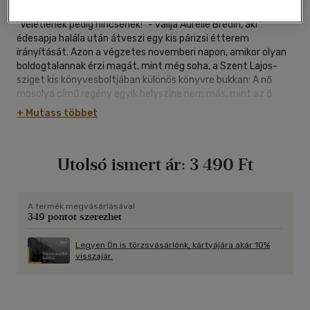
"Véletlenek pedig nincsenek!" - vallja Aurélie Bredin, aki
édesapja halála után átveszi egy kis párizsi étterem
irányítását. Azon a végzetes novemberi napon, amikor olyan
boldogtalannak érzi magát, mint még soha, a Szent Lajos-
sziget kis könyvesboltjában különös könyvre bukkan: A nő
mosolya című regény egyik helyszíne nem más, mint az ő
vendéglője, a főhősnő pedig mintha... Nem, ilyen nincs! Aurélie
+ Mutass többet
elhatározza, hogy utánajár a rejtélynek: meg kell ismerkednie
a regény írójával. Csakhogy próbálkozásai sorra kudarcot
vallanak, mígnem egy szép napon az író levele a
Utolsó ismert ár:
3 490 Ft
postaládájába pottyan. Találkozásuk azonban egészen
másképp alakul, mint ahogy elképzelte.
A termék megvásárlásával
349 pontot szerezhet
Legyen Ön is törzsvásárlónk, kártyájára akár 10%
visszajár.