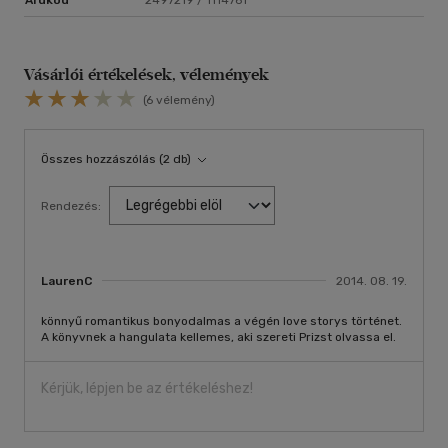
Vásárlói értékelések, vélemények
(6 vélemény)
Összes hozzászólás (2 db)
Rendezés:
LaurenC
2014. 08. 19.
könnyű romantikus bonyodalmas a végén love storys történet.
A könyvnek a hangulata kellemes, aki szereti Prizst olvassa el.
Kérjük, lépjen be az értékeléshez!