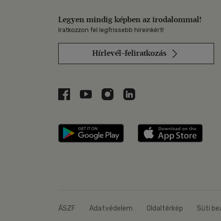
Legyen mindig képben az irodalommal!
Iratkozzon fel legfrissebb híreinkért!
Hírlevél-feliratkozás
Libri a Facebookon
Libri a Youtube-on
Libri az Instagramon
Libri a LinkedInen
Libri applikáció Szerezd m
Libri
ÁSZF
Adatvédelem
Oldaltérkép
Süti be