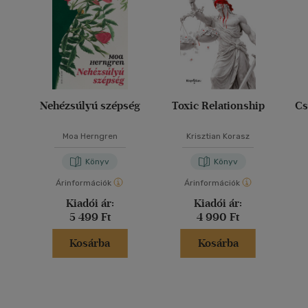
Nehézsúlyú szépség
Toxic Relationship
Cs
Moa Herngren
Krisztian Korasz
Könyv
Könyv
Árinformációk
Árinformációk
Kiadói ár:
Kiadói ár:
5 499 Ft
4 990 Ft
Kosárba
Kosárba