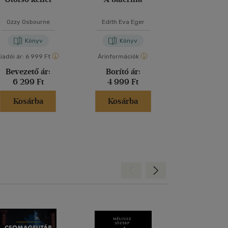
Ozzy Osbourne
Edith Eva Eger
Bolya Zol
Könyv
Könyv
Kön
iadói ár:
6 999 Ft
Árinformációk
Kiadói ár:
5 99
Bevezető ár:
Borító ár:
Bevezető
6 299 Ft
4 999 Ft
5 391 
Kosárba
Kosárba
Kosár
Hátra
Előre