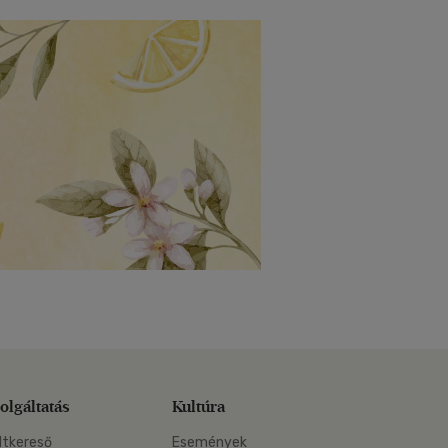
olgáltatás
Kultúra
ltkereső
Események