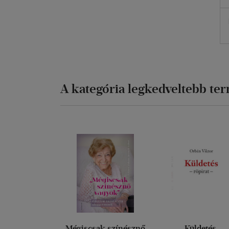
A kategória legkedveltebb te
Mégiscsak színésznő
Küldetés