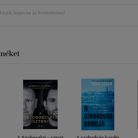
Kérjük, lépjen be az értékeléshez!
rmékei
A Szoboszlai - sztori
A szabadság kardja