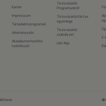
Törzsvásárlói
Karrier
Fi
Programunkról
Impresszum
Aj
Törzsvásárlói Kártya
eg
egyenlege
Társadalmi programok
Üg
Törzsvásárlói
Adományozás
szabályzat
E-
Akadálymentesítési
Libri App
nyilatkozat
El
eg: Google Play
 applikáció Letölthető az App Store-ból
állítások
© 