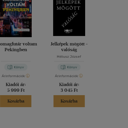
omagfutár voltam
Jelképek mögött -
Magd
Pekingben
valóság
Méliusz József
Nora Bos
Könyv
Könyv
Kön
Árinformációk
Árinformációk
Árinformáci
Kiadói ár:
Kiadói ár:
Kiadói 
5 999 Ft
3 045 Ft
5 999 
Kosárba
Kosárba
Kosár