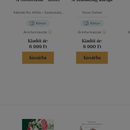
Kálnoki Kis Attila
-
Szoboszlai
Yossi Cohen
Zsolt
Könyv
Könyv
Árinformációk
Árinformációk
K
Kiadói ár:
Kiadói ár:
6 999 Ft
8 990 Ft
Kosárba
Kosárba