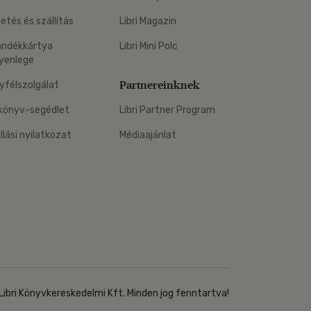
zetés és szállítás
Libri Magazin
ándékkártya
Libri Mini Polc
yenlege
Partnereinknek
yfélszolgálat
könyv-segédlet
Libri Partner Program
állási nyilatkozat
Médiaajánlat
Libri Könyvkereskedelmi Kft. Minden jog fenntartva!