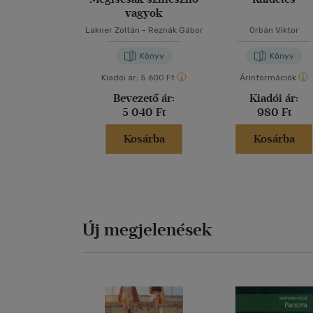
vagyok
Lakner Zoltán
-
Reznák Gábor
Orbán Viktor
Könyv
Könyv
Kiadói ár:
5 600 Ft
Árinformációk
Bevezető ár:
Kiadói ár:
5 040 Ft
980 Ft
Kosárba
Kosárba
Új megjelenések