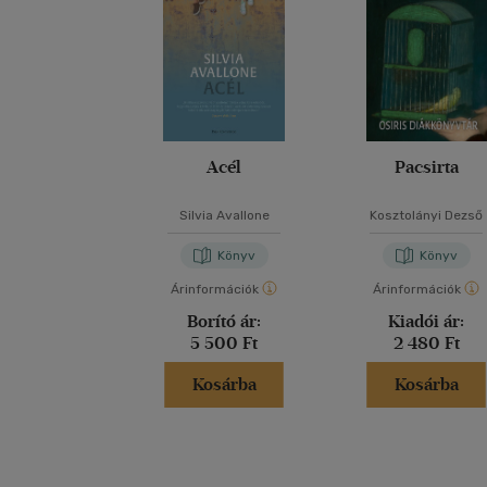
Acél
Pacsirta
Silvia Avallone
Kosztolányi Dezső
Könyv
Könyv
Árinformációk
Árinformációk
Borító ár:
Kiadói ár:
5 500 Ft
2 480 Ft
Kosárba
Kosárba