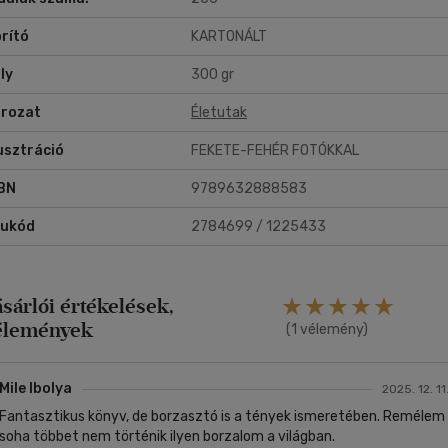
 Ne mondja meg, ki az, és hogyan fogja csinálni! Csak szerezzenek
rító
KARTONÁLT
elmiszerjegyet, ha tehetik!
Hány személynek kell?
ly
300 gr
nyitottam a számat, hogy kimond­jam: "ötnek". De különösképpen és
glepően egy egészen más szám jött ki rajta:
rozat
Életutak
Száznak!"
lusztráció
FEKETE-FEHÉR FOTÓKKAL
BN
9789632888583
rukód
2784699 / 1225433
ásárlói értékelések,
élemények
(1 vélemény)
Mile Ibolya
2025. 12. 11
Fantasztikus könyv, de borzasztó is a tények ismeretében. Remélem
soha többet nem történik ilyen borzalom a világban.