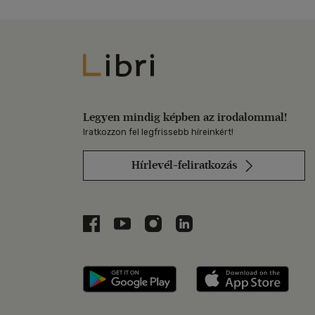
Libri
Legyen mindig képben az irodalommal!
Iratkozzon fel legfrissebb híreinkért!
Hírlevél-feliratkozás
Libri a Facebookon
Libri a Youtube-on
Libri az Instagramon
Libri a LinkedInen
Libri applikáció Szerezd m
Libri