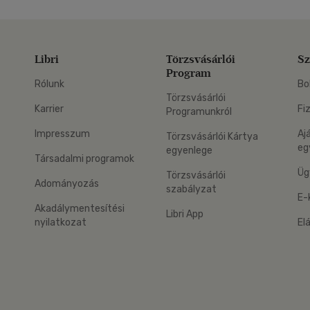
Libri
Törzsvásárlói
Sz
Program
Rólunk
Bo
Törzsvásárlói
Karrier
Fi
Programunkról
Impresszum
Aj
Törzsvásárlói Kártya
eg
egyenlege
Társadalmi programok
Üg
Törzsvásárlói
Adományozás
szabályzat
E-
Akadálymentesítési
Libri App
nyilatkozat
El
eg: Google Play
 applikáció Letölthető az App Store-ból