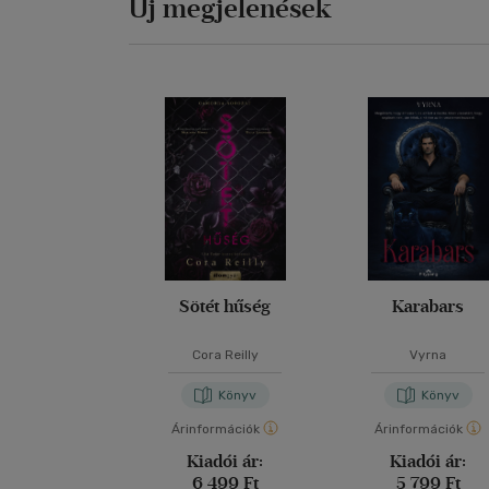
Új megjelenések
Sötét hűség
Karabars
Cora Reilly
Vyrna
Könyv
Könyv
Árinformációk
Árinformációk
Kiadói ár:
Kiadói ár:
6 499 Ft
5 799 Ft