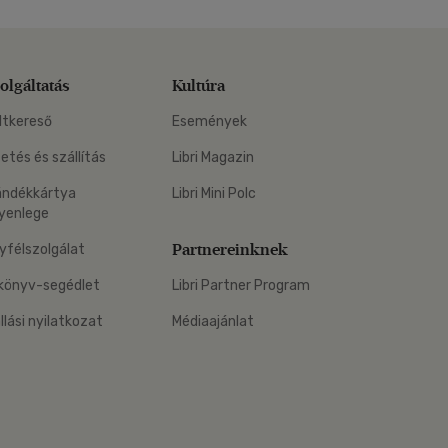
olgáltatás
Kultúra
ltkereső
Események
zetés és szállítás
Libri Magazin
ándékkártya
Libri Mini Polc
yenlege
Partnereinknek
yfélszolgálat
könyv-segédlet
Libri Partner Program
állási nyilatkozat
Médiaajánlat