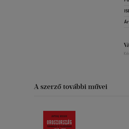
Fo
pé
tö
IS
az
el
Á
tit
V
Ké
A szerző további művei