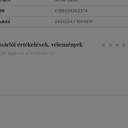
rdító
Novák Gábor
lda nélkül álló törődésre. Bár epikus méretekben vázolja fel a
rténéseket, Beevor könyve egy pillanatra sem téveszti szem elől
BN
9789634262374
oknak az átlagos katonáknak és polgároknak a sorsát, akiknek az élet
tiporta a történelem legborzalmasabb háborújában szabadjára enged
rukód
2434254 / 1094419
áni erő.
ásárlói értékelések, vélemények
rjük, lépjen be az értékeléshez!