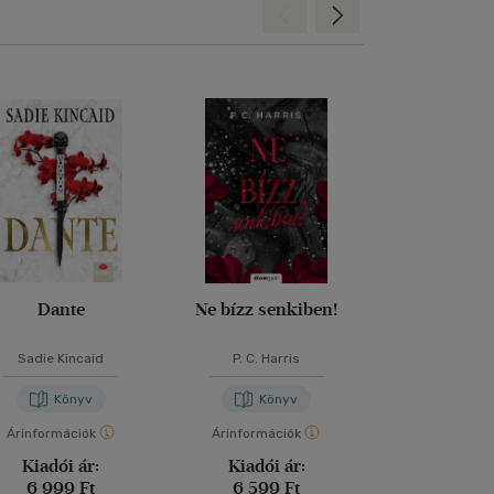
Hátra
Előre
Dante
Ne bízz senkiben!
Kárhozo
Sadie Kincaid
P. C. Harris
Anne Ra
Könyv
Könyv
Kön
Árinformációk
Árinformációk
Árinformáci
Kiadói ár:
Kiadói ár:
Kiadói 
6 999 Ft
6 599 Ft
6 790 