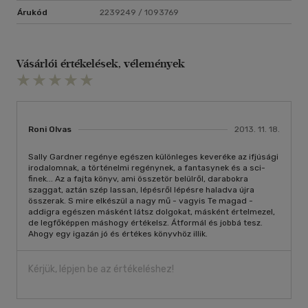
Árukód
2239249 / 1093769
Vásárlói értékelések, vélemények
Roni Olvas
2013. 11. 18.
Sally Gardner regénye egészen különleges keveréke az ifjúsági
irodalomnak, a történelmi regénynek, a fantasynek és a sci-
finek... Az a fajta könyv, ami összetör belülről, darabokra
szaggat, aztán szép lassan, lépésről lépésre haladva újra
összerak. S mire elkészül a nagy mű - vagyis Te magad -
addigra egészen másként látsz dolgokat, másként értelmezel,
de legfőképpen máshogy értékelsz. Átformál és jobbá tesz.
Ahogy egy igazán jó és értékes könyvhöz illik.
Kérjük, lépjen be az értékeléshez!