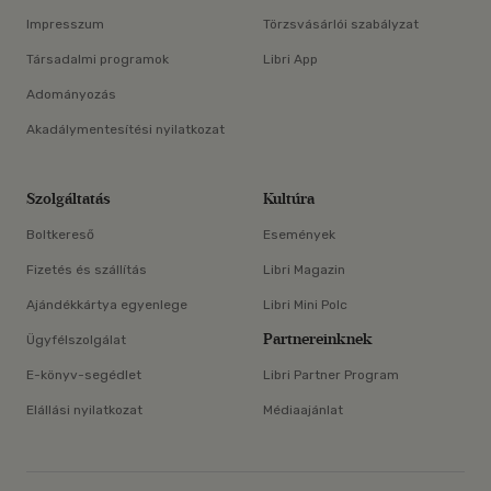
Impresszum
Törzsvásárlói szabályzat
Társadalmi programok
Libri App
Adományozás
Akadálymentesítési nyilatkozat
Szolgáltatás
Kultúra
Boltkereső
Események
Fizetés és szállítás
Libri Magazin
Ajándékkártya egyenlege
Libri Mini Polc
Partnereinknek
Ügyfélszolgálat
E-könyv-segédlet
Libri Partner Program
Elállási nyilatkozat
Médiaajánlat