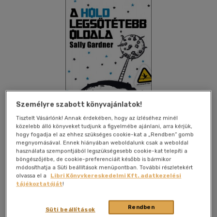
Személyre szabott könyvajánlatok!
Tisztelt Vásárlónk! Annak érdekében, hogy az ízléséhez minél
közelebb álló könyveket tudjunk a figyelmébe ajánlani, arra kérjük,
hogy fogadja el az ehhez szükséges cookie-kat a „Rendben” gomb
megnyomásával. Ennek hiányában weboldalunk csak a weboldal
használata szempontjából legszükségesebb cookie-kat telepíti a
böngészőjébe, de cookie-preferenciáit később is bármikor
Kívánságlistához adom
Megosztom
módosíthatja a Süti beállítások menüpontban. További részletekért
olvassa el a
Libri Könyvkereskedelmi Kft. adatkezelési
tájékoztatóját
!
Kolibri Kiadó
|
2013
|
magyar nyelvű
|
füles, kartonált
|
286
oldal
Rendben
Süti beállítások