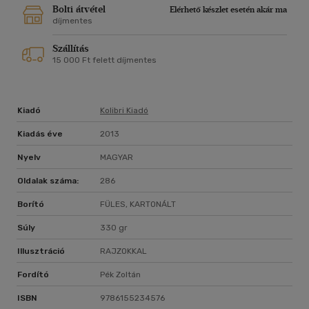
történelmi realizmus egyedi keverékei, stílusuk és témájuk
Bolti átvétel
Elérhető készlet esetén akár ma
kihívás az olvasóknak, akiket beszippant az általa teremtett
díjmentes
világ. Sally szenvedélyesen hiszi, hogy a fiatal olvasókat
Szállítás
inspirálni és szórakoztatni kell a könyvekkel, mint ahogy azt A
15 000 Ft felett díjmentes
Hold legsötétebb oldala is bizonyítja, melyet számos díjjal
tüntettek ki.
Kiadó
Kolibri Kiadó
Kiadás éve
2013
Nyelv
MAGYAR
Oldalak száma:
286
Borító
FÜLES, KARTONÁLT
Súly
330 gr
Illusztráció
RAJZOKKAL
Fordító
Pék Zoltán
ISBN
9786155234576