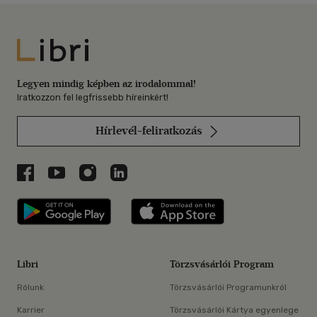
Libri
Legyen mindig képben az irodalommal!
Iratkozzon fel legfrissebb híreinkért!
Hírlevél-feliratkozás
Libri a Facebookon
Libri a Youtube-on
Libri az Instagramon
Libri a LinkedInen
Libri applikáció Szerezd meg: Google P
Libri applikáció 
Libri
Törzsvásárlói Program
Rólunk
Törzsvásárlói Programunkról
Karrier
Törzsvásárlói Kártya egyenlege