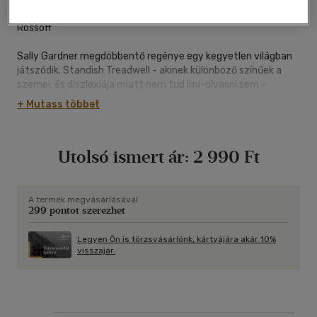
"Káprázatos, borzongtató, lélegzetelállító. Tökéletes." - Meg
Rossoff
Sally Gardner megdöbbentő regénye egy kegyetlen világban
játszódik. Standish Treadwell - akinek különböző színűek a
szemei, és diszlexiája miatt nem tud írni-olvasni sem -
egyetlen barátjával, Hectorral átmászik a várost körülvevő
+ Mutass többet
fal túloldalára, és rájönnek, mit rejteget előlük az Anyaföld.
Attól a pillanattól kezdve, hogy a két kamasz rájön egy óriási
titokra, ami kapcsolatban van a Holdra szállással, az életük
Utolsó ismert ár:
2 990 Ft
veszélybe kerül.
Száz nagyon rövid fejezet, tökéletesen egyedi
elbeszélésmódban, mely szinte végighajszolja az olvasót a
történeten, mert egyszerre izgalmas és sötét humorú,
A termék megvásárlásával
299 pontot szerezhet
lakatlan és borzongtató, gyöngéd és elragadó. A Hold
legsötétebb oldala eredeti és megindító történet, melyben a
barátság és a bizalom az igazi fegyver.
Legyen Ön is törzsvásárlónk, kártyájára akár 10%
visszajár.
Sally Gardner Londonban nőtt fel, ma is ott él. Gyerekként
maga is megküzdött a diszlexiával, egészen 14 éves koráig
nem tanult meg sem írni, sem olvasni. Ikrei születése után
kezdett regényeket publikálni, melyek a mágikus és