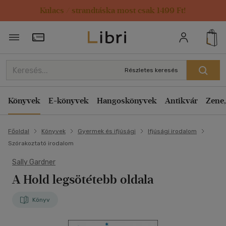
Kulacs / strandtáska most csak 1499 Ft!
Törzsvásárlói Kártya adatai
Részletes keresés
Könyvek
E-könyvek
Hangoskönyvek
Antikvár
Zene,
Főoldal
Könyvek
Gyermek és ifjúsági
Ifjúsági irodalom
Szórakoztató irodalom
Sally Gardner
A Hold legsötétebb oldala
Könyv