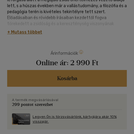
lett, s a húszas években már a vallástudomány, a filozófia és a
pedagógia terén is kivételes tekintélyre tett szert.
Előadásaiban és rövidebb írásaiban kezdettől fogva
törekedett a zsidóság és a kereszténység viszonyának
megvilágítására, de csak 1950-ben fejtette ki rendszeres
+ Mutass többet
formában, hogy mit gondol a két vallás, pontosabban az
Istenbe vetett kétféle hit kapcsolatáról. A könyv
megjelenése óta viták és egymással versengő értelmezések
Árinformációk
kereszttüzében áll, nemcsak vallási és filozófiai tartalma
miatt, de azért is, mert korának kulturális válságára is
Online ár:
2 990 Ft
magyarázatot kíván adni. A mű tehát visszanyúlik Buber
egész korábbi munkásságára, és előremutat a magyar olvasó
számára már ismert Istenfogyatkozásra. A szöveg
Kosárba
megértéséhez kiadásunkban a keletkezéstörténetét és
recepcióját felvázoló utószó kínál segítséget.
A termék megvásárlásával
299 pontot szerezhet
Legyen Ön is törzsvásárlónk, kártyájára akár 10%
visszajár.