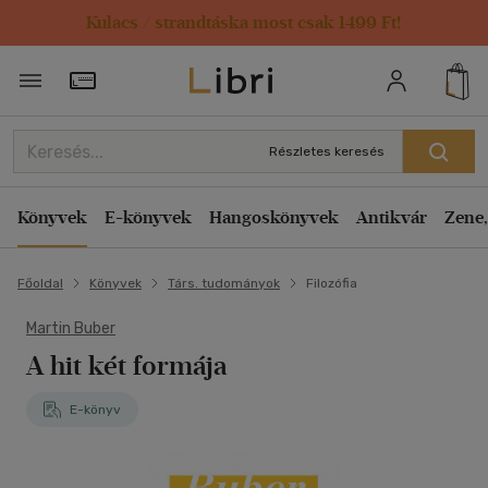
Kulacs / strandtáska most csak 1499 Ft!
Törzsvásárlói Kártya adatai
Részletes keresés
Könyvek
E-könyvek
Hangoskönyvek
Antikvár
Zene,
Főoldal
Könyvek
Társ. tudományok
Filozófia
Martin Buber
A hit két formája
E-könyv