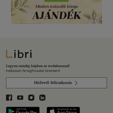
Libri
Legyen mindig képben az irodalommal!
Iratkozzon fel legfrissebb híreinkért!
Hírlevél-feliratkozás
Libri a Facebookon
Libri a Youtube-on
Libri az Instagramon
Libri a LinkedInen
Libri applikáció Szerezd meg: Google P
Libri applikáció 