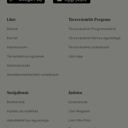
Libri
Törzsvásárlói Program
Rólunk
Törzsvásárlói Programunkról
Karrier
Törzsvásárlói Kártya egyenlege
Impresszum
Törzsvásárlói szabályzat
Társadalmi programok
Libri App
Adományozás
Akadálymentesítési nyilatkozat
Szolgáltatás
Kultúra
Boltkereső
Események
Fizetés és szállítás
Libri Magazin
Ajándékkártya egyenlege
Libri Mini Polc