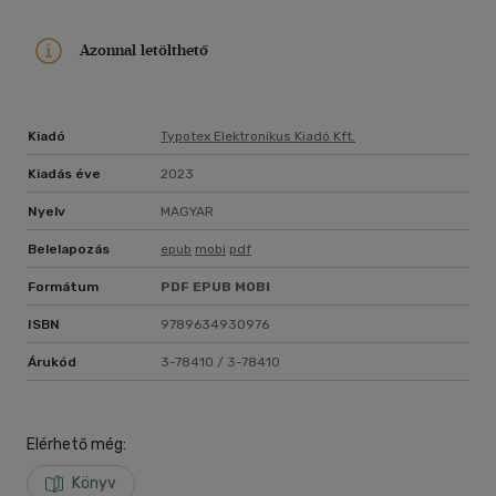
Azonnal letölthető
Kiadó
Typotex Elektronikus Kiadó Kft.
Kiadás éve
2023
Nyelv
MAGYAR
Belelapozás
epub
mobi
pdf
Formátum
PDF
EPUB
MOBI
ISBN
9789634930976
Árukód
3-78410 / 3-78410
Elérhető még:
Könyv