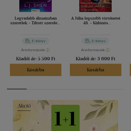
Legvadabb álmaimban
A Júlia legszebb történetei
szeretlek - Tiltott szerelem
48. - Különös
2.
házasságszerző; Többé
nem eresztlek; Az ég
küldötte
E-könyv
E-könyv
Árinformációk
Árinformációk
Kiadói ár:
5 599 Ft
Kiadói ár:
3 699 Ft
Kosárba
Kosárba