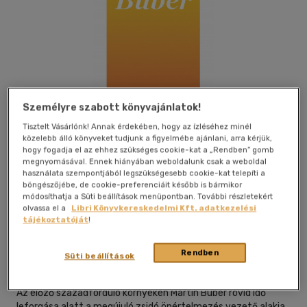
Személyre szabott könyvajánlatok!
Tisztelt Vásárlónk! Annak érdekében, hogy az ízléséhez minél
közelebb álló könyveket tudjunk a figyelmébe ajánlani, arra kérjük,
hogy fogadja el az ehhez szükséges cookie-kat a „Rendben” gomb
megnyomásával. Ennek hiányában weboldalunk csak a weboldal
használata szempontjából legszükségesebb cookie-kat telepíti a
böngészőjébe, de cookie-preferenciáit később is bármikor
módosíthatja a Süti beállítások menüpontban. További részletekért
olvassa el a
Libri Könyvkereskedelmi Kft. adatkezelési
Beleolvasok
Kívánságlistához adom
Megosztom
tájékoztatóját
!
Rendben
Süti beállítások
Typotex Elektronikus Kiadó Kft.
|
2023
|
magyar nyelvű
Az előző századforduló környékén Martin Buber rövid idő
leforgása alatt a megújuló zsidó önértelmezés vezető alakja