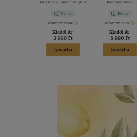
Dan Green
-
Simon Mugford
Jonathan Wilson
Könyv
Könyv
Árinformációk
Árinformációk
Kiadói ár:
Kiadói ár:
2 990 Ft
8 990 Ft
Kosárba
Kosárba