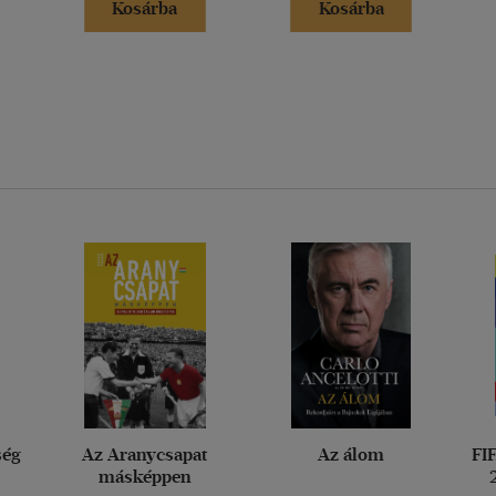
Kosárba
Kosárba
ség
Az Aranycsapat
Az álom
FI
másképpen