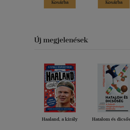
Kosárba
Kosárba
Új megjelenések
Haaland, a király
Hatalom és dicső