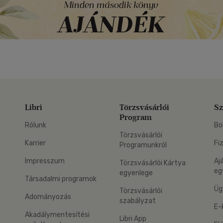
Libri
Törzsvásárlói
Sz
Program
Rólunk
Bo
Törzsvásárlói
Karrier
Fi
Programunkról
Impresszum
Aj
Törzsvásárlói Kártya
eg
egyenlege
Társadalmi programok
Üg
Törzsvásárlói
Adományozás
szabályzat
E-
Akadálymentesítési
Libri App