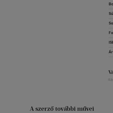
Bo
re
kü
Sú
ig
So
Fo
IS
Á
V
Ké
A szerző további művei