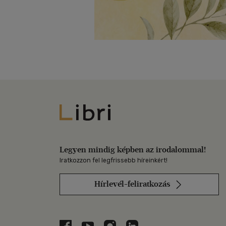
Libri
Legyen mindig képben az irodalommal!
Iratkozzon fel legfrissebb híreinkért!
Hírlevél-feliratkozás
Libri a Facebookon
Libri a Youtube-on
Libri az Instagramon
Libri a LinkedInen