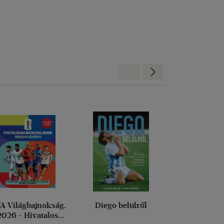
Hátra
Előre
FA Világbajnokság,
Diego belülről
Füles Bookaz
2026 - Hivatalos
labdar