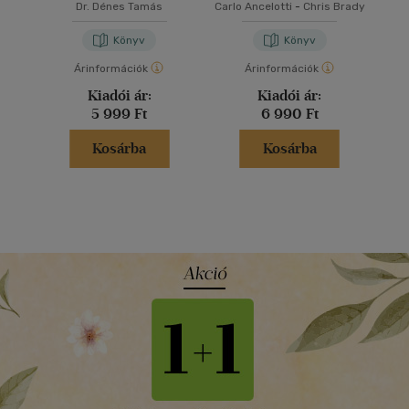
Dr. Dénes Tamás
Carlo Ancelotti
-
Chris Brady
Könyv
Könyv
Árinformációk
Árinformációk
Kiadói ár:
Kiadói ár:
5 999 Ft
6 990 Ft
Kosárba
Kosárba