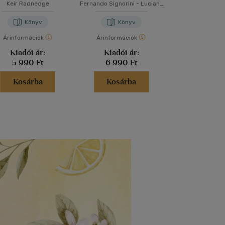
kézikönyv
világbajn
Keir Radnedge
Fernando Signorini
-
Luciano
Brezvai E
történe
Wernicke
Könyv
Könyv
Aján
Árinformációk
Árinformációk
Árinformáci
Kiadói ár:
Kiadói ár:
Kosár
5 990 Ft
6 990 Ft
Kosárba
Kosárba