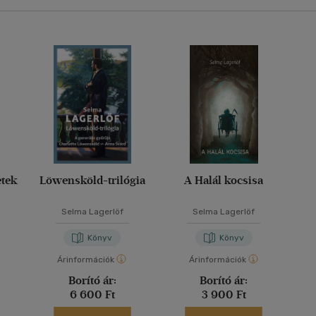
etek
Löwensköld-trilógia
A Halál kocsisa
Selma Lagerlöf
Selma Lagerlöf
Könyv
Könyv
Árinformációk
Árinformációk
Borító ár:
Borító ár:
6 600 Ft
3 900 Ft