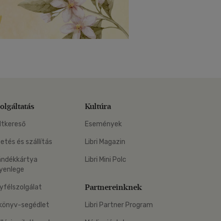
olgáltatás
Kultúra
ltkereső
Események
zetés és szállítás
Libri Magazin
ándékkártya
Libri Mini Polc
yenlege
Partnereinknek
yfélszolgálat
könyv-segédlet
Libri Partner Program