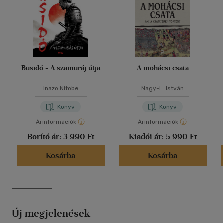
Busidó - A szamuráj útja
A mohácsi csata
Inazo Nitobe
Nagy-L. István
Könyv
Könyv
Árinformációk
Árinformációk
Borító ár:
3 990 Ft
Kiadói ár:
5 990 Ft
Kosárba
Kosárba
Új megjelenések