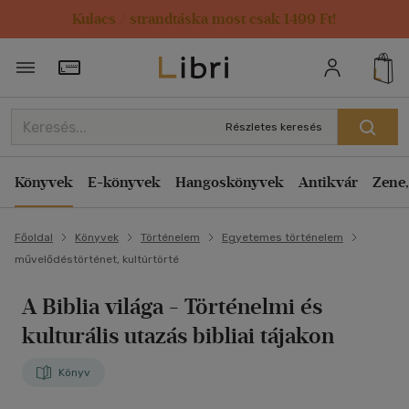
Kulacs / strandtáska most csak 1499 Ft!
Törzsvásárlói Kártya adatai
Részletes keresés
Könyvek
E-könyvek
Hangoskönyvek
Antikvár
Zene,
Főoldal
Könyvek
Történelem
Egyetemes történelem
művelődéstörténet, kultúrtörté
A Biblia világa
- Történelmi és
kulturális utazás bibliai tájakon
Könyv