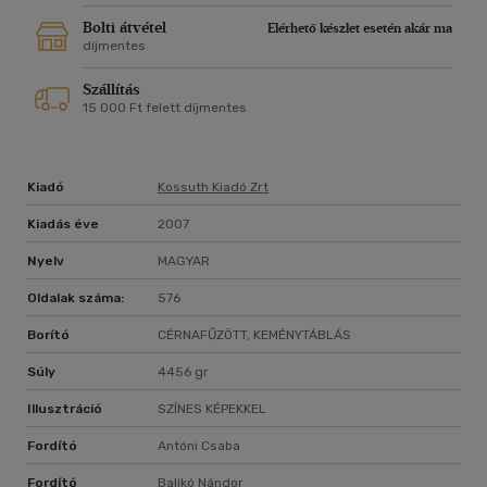
Bolti átvétel
Elérhető készlet esetén akár ma
díjmentes
Szállítás
15 000 Ft felett díjmentes
Kiadó
Kossuth Kiadó Zrt
Kiadás éve
2007
Nyelv
MAGYAR
Oldalak száma:
576
Borító
CÉRNAFŰZÖTT, KEMÉNYTÁBLÁS
Súly
4456 gr
Illusztráció
SZÍNES KÉPEKKEL
Fordító
Antóni Csaba
Fordító
Balikó Nándor