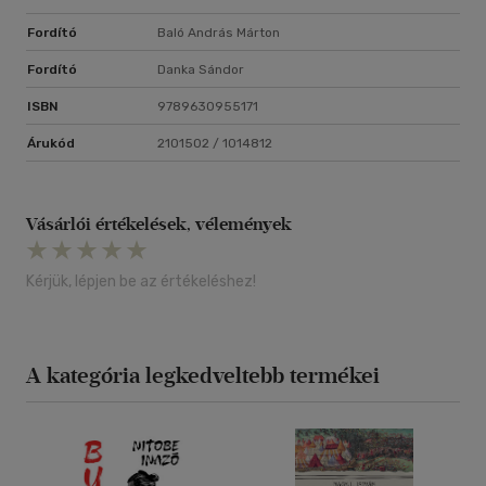
Fordító
Baló András Márton
Fordító
Danka Sándor
ISBN
9789630955171
Árukód
2101502 / 1014812
Vásárlói értékelések, vélemények
Kérjük, lépjen be az értékeléshez!
A kategória legkedveltebb termékei