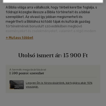
A Biblia világa arra vállalkozik, hogy térbeli keretbe foglalja, s
földrajzi közegbe illessze a Biblia történeteit és a bibliai
szereplőket. Az olvasó így jobban megismerheti és
megértheti a Bibliához kötődő tájak és kultúrák gazdag
történelmének bonyolult szövedékében megbúvó
eseményeket és cselekményeket, valamint a régió modern
kori politikai viszonyrendszerét.
+ Mutass többet
Ez a mind méreteiben, mind dimenzióiban lélegzetelállító mű
már formátumában is érzékelteti, hogy mennyire sokrétű és
részletes információhalmazt rejt magában a Bibliáról és a
Utolsó ismert ár:
15 900 Ft
bibliai tájakról. Több mint 650 színes fotót tartalmaz a
témához kapcsolódó festményekről, rajzokról, metszetekről,
szobrokról és tájakról. Mindezt további 125, a legújabb
kutatási eredményeken alapuló térképpel teszi még
A termék megvásárlásával
1 590 pontot szerezhet
teljesebbé. Ezek segítségével valósággal megelevenednek az
olvasó előtt a Biblia szereplői, helyszínei és történetei. A mű
méltó tisztelgés a Biblia nagysága és méltósága előtt, s
Legyen Ön is törzsvásárlónk, kártyájára akár 10%
visszajár.
szerte a világon megbecsült darabja lehet a családok
könyvtárának.