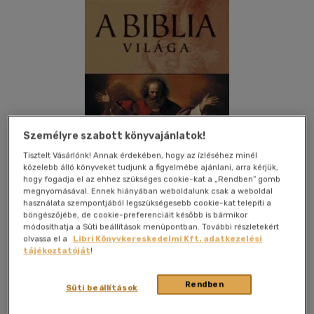
Személyre szabott könyvajánlatok!
Tisztelt Vásárlónk! Annak érdekében, hogy az ízléséhez minél
közelebb álló könyveket tudjunk a figyelmébe ajánlani, arra kérjük,
hogy fogadja el az ehhez szükséges cookie-kat a „Rendben” gomb
megnyomásával. Ennek hiányában weboldalunk csak a weboldal
használata szempontjából legszükségesebb cookie-kat telepíti a
böngészőjébe, de cookie-preferenciáit később is bármikor
módosíthatja a Süti beállítások menüpontban. További részletekért
olvassa el a
Libri Könyvkereskedelmi Kft. adatkezelési
Kívánságlistához adom
Megosztom
tájékoztatóját
!
Rendben
Süti beállítások
Kossuth Kiadó Zrt
|
2007
|
magyar nyelvű
|
cérnafűzött,
keménytáblás
|
576 oldal