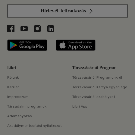
Hírlevél-feliratkozás
Libri a Facebookon
Libri a Youtube-on
Libri az Instagramon
Libri a LinkedInen
Libri applikáció Szerezd meg: Google P
Libri applikáció 
Libri
Törzsvásárlói Program
Rólunk
Törzsvásárlói Programunkról
Karrier
Törzsvásárlói Kártya egyenlege
Impresszum
Törzsvásárlói szabályzat
Társadalmi programok
Libri App
Adományozás
Akadálymentesítési nyilatkozat