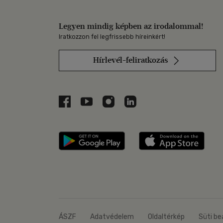
Legyen mindig képben az irodalommal!
Iratkozzon fel legfrissebb híreinkért!
Hírlevél-feliratkozás
Libri a Facebookon
Libri a Youtube-on
Libri az Instagramon
Libri a LinkedInen
Libri applikáció Szerezd m
Libri
ÁSZF
Adatvédelem
Oldaltérkép
Süti be