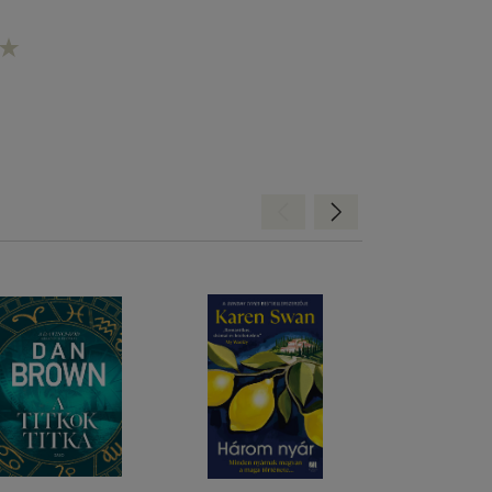
Hátra
Előre