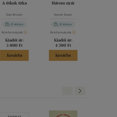
A titkok titka
Három nyár
Hazugs
Dan Brown
Karen Swan
Kimberly B
E-könyv
E-könyv
E-kö
Árinformációk
Árinformációk
Árinformáci
Kiadói ár:
Kiadói ár:
Online 
5 990 Ft
4 290 Ft
2 770 
Kosárba
Kosárba
Kosár
Hátra
Előre