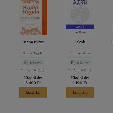
Diana tükre
Jákob
Szabó Magda
Thomas Mann
E-könyv
E-könyv
Árinformációk
Árinformációk
Kiadói ár:
Kiadói ár:
3 499 Ft
1 190 Ft
Kosárba
Kosárba