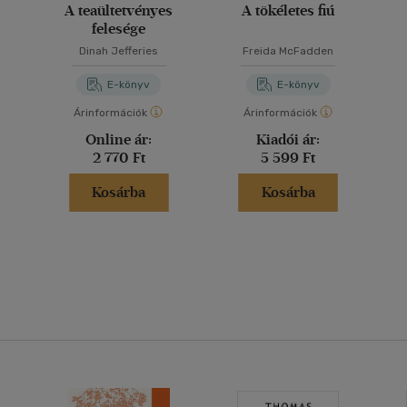
A teaültetvényes
A tökéletes fiú
felesége
Dinah Jefferies
Freida McFadden
E-könyv
E-könyv
Árinformációk
Árinformációk
Online ár:
Kiadói ár:
2 770 Ft
5 599 Ft
Kosárba
Kosárba