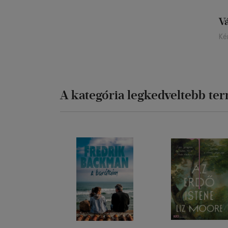
V
Ké
A kategória legkedveltebb te