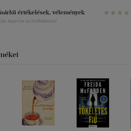
ásárlói értékelések, vélemények
rjük, lépjen be az értékeléshez!
rmékei