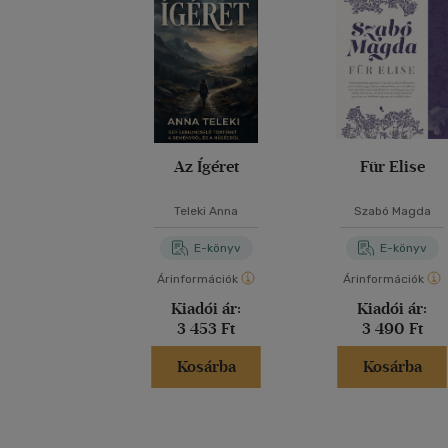
Az Ígéret
Für Elise
Teleki Anna
Szabó Magda
E-könyv
E-könyv
Árinformációk
Árinformációk
Kiadói ár:
Kiadói ár:
3 453 Ft
3 490 Ft
Kosárba
Kosárba