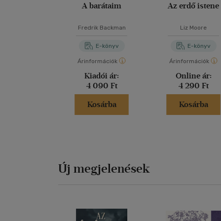
A barátaim
Az erdő istene
Fredrik Backman
Liz Moore
E-könyv
E-könyv
Árinformációk
Árinformációk
Kiadói ár:
Online ár:
4 090 Ft
4 290 Ft
Kosárba
Kosárba
Új megjelenések