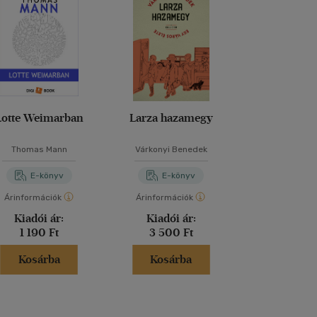
Lotte Weimarban
Larza hazamegy
Nehézsúlyú 
Thomas Mann
Várkonyi Benedek
Moa Hern
E-könyv
E-könyv
E-kö
Árinformációk
Árinformációk
Árinformáci
Kiadói ár:
Kiadói ár:
Online 
1 190 Ft
3 500 Ft
3 599 
Kosárba
Kosárba
Kosár