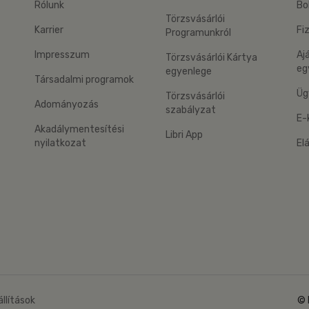
Rólunk
Bo
Törzsvásárlói
Karrier
Fi
Programunkról
Impresszum
Aj
Törzsvásárlói Kártya
eg
egyenlege
Társadalmi programok
Üg
Törzsvásárlói
Adományozás
szabályzat
E-
Akadálymentesítési
Libri App
nyilatkozat
El
eg: Google Play
 applikáció Letölthető az App Store-ból
állítások
© 