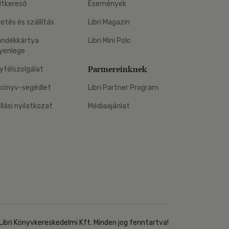
ltkereső
Események
zetés és szállítás
Libri Magazin
ándékkártya
Libri Mini Polc
yenlege
Partnereinknek
yfélszolgálat
könyv-segédlet
Libri Partner Program
állási nyilatkozat
Médiaajánlat
Libri Könyvkereskedelmi Kft. Minden jog fenntartva!