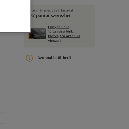
Kártya
Vallás, mitológia
m
Képeslap
A termék megvásárlásával
127 pontot szerezhet
és Természet
yv
Naptár
Legyen Ön is
en
k
Papír, írószer
törzsvásárlónk,
kártyájára akár 10%
ok
visszajár.
Azonnal letölthető