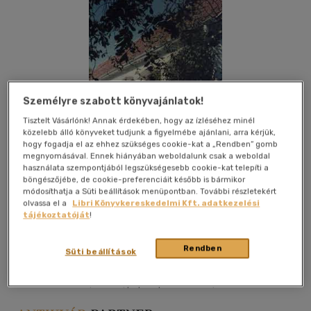
Személyre szabott könyvajánlatok!
Tisztelt Vásárlónk! Annak érdekében, hogy az ízléséhez minél
közelebb álló könyveket tudjunk a figyelmébe ajánlani, arra kérjük,
hogy fogadja el az ehhez szükséges cookie-kat a „Rendben” gomb
megnyomásával. Ennek hiányában weboldalunk csak a weboldal
használata szempontjából legszükségesebb cookie-kat telepíti a
böngészőjébe, de cookie-preferenciáit később is bármikor
módosíthatja a Süti beállítások menüpontban. További részletekért
olvassa el a
Libri Könyvkereskedelmi Kft. adatkezelési
tájékoztatóját
!
Kívánságlistához adom
Megosztom
Rendben
Süti beállítások
Dinasztia Kiadó
|
2000
|
papír / puha kötés
|
178 oldal