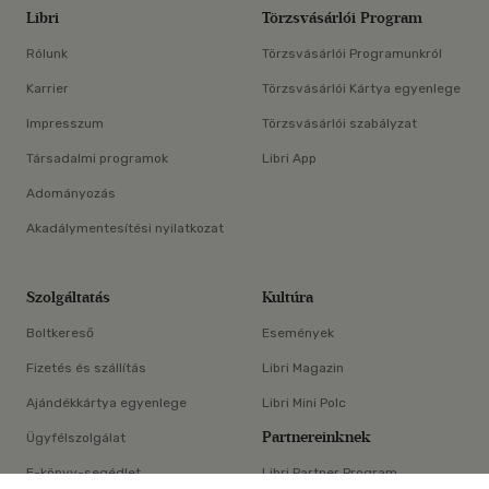
Libri
Törzsvásárlói Program
Rólunk
Törzsvásárlói Programunkról
Karrier
Törzsvásárlói Kártya egyenlege
Impresszum
Törzsvásárlói szabályzat
Társadalmi programok
Libri App
Adományozás
Akadálymentesítési nyilatkozat
Szolgáltatás
Kultúra
Boltkereső
Események
Fizetés és szállítás
Libri Magazin
Ajándékkártya egyenlege
Libri Mini Polc
Partnereinknek
Ügyfélszolgálat
E-könyv-segédlet
Libri Partner Program