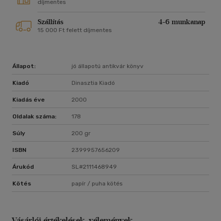
díjmentes
Szállítás
4-6 munkanap
15 000 Ft felett díjmentes
Állapot:
jó állapotú antikvár könyv
Kiadó
Dinasztia Kiadó
Kiadás éve
2000
Oldalak száma:
178
Súly
200 gr
ISBN
2399957656209
Árukód
SL#2111468949
Kötés
papír / puha kötés
Vásárlói értékelések, vélemények