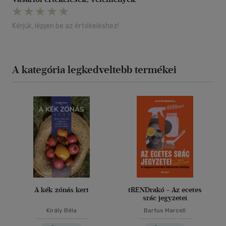
Kérjük, lépjen be az értékeléshez!
A kategória legkedveltebb termékei
A kék zónás kert
tRENDrakó - Az ecetes
srác jegyzetei
Király Béla
Bartus Marcell