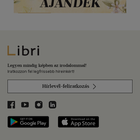
Libri
Legyen mindig képben az irodalommal!
Iratkozzon fel legfrissebb híreinkért!
Hírlevél-feliratkozás
Libri a Facebookon
Libri a Youtube-on
Libri az Instagramon
Libri a LinkedInen
Libri applikáció Szerezd meg: Google P
Libri applikáció 