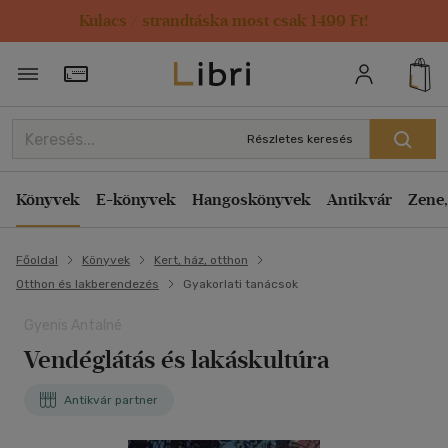
Kulacs / strandtáska most csak 1499 Ft!
Törzsvásárlói Kártya adatai
Részletes keresés
Könyvek
E-könyvek
Hangoskönyvek
Antikvár
Zene,
Főoldal
Könyvek
Kert, ház, otthon
Otthon és lakberendezés
Gyakorlati tanácsok
Gyenis Antalné
Vendéglátás és lakáskultúra
Antikvár partner