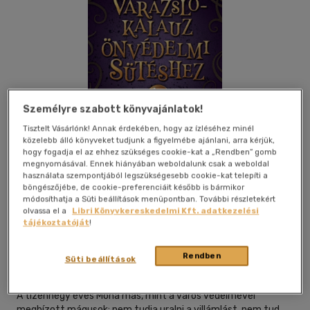
Személyre szabott könyvajánlatok!
Tisztelt Vásárlónk! Annak érdekében, hogy az ízléséhez minél
közelebb álló könyveket tudjunk a figyelmébe ajánlani, arra kérjük,
hogy fogadja el az ehhez szükséges cookie-kat a „Rendben” gomb
megnyomásával. Ennek hiányában weboldalunk csak a weboldal
használata szempontjából legszükségesebb cookie-kat telepíti a
böngészőjébe, de cookie-preferenciáit később is bármikor
módosíthatja a Süti beállítások menüpontban. További részletekért
olvassa el a
Libri Könyvkereskedelmi Kft. adatkezelési
Beleolvasok
Kívánságlistához adom
Megosztom
tájékoztatóját
!
Rendben
Süti beállítások
Kossuth Kiadó Zrt
|
2024
|
magyar nyelvű
A tizennégy éves Mona más, mint a város védelmével
megbízott mágusok: nem tudja uralni a villámlást, nem tud