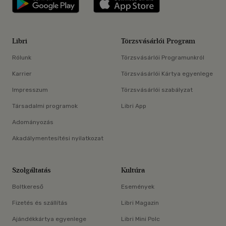
Libri
Törzsvásárlói Program
Rólunk
Törzsvásárlói Programunkról
Karrier
Törzsvásárlói Kártya egyenlege
Impresszum
Törzsvásárlói szabályzat
Társadalmi programok
Libri App
Adományozás
Akadálymentesítési nyilatkozat
Szolgáltatás
Kultúra
Boltkereső
Események
Fizetés és szállítás
Libri Magazin
Ajándékkártya egyenlege
Libri Mini Polc