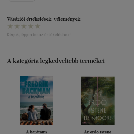
Vásárlói értékelések, vélemények
Kérjük, lépjen be az értékeléshez!
A kategória legkedveltebb termékei
A barátaim
Az erdő istene