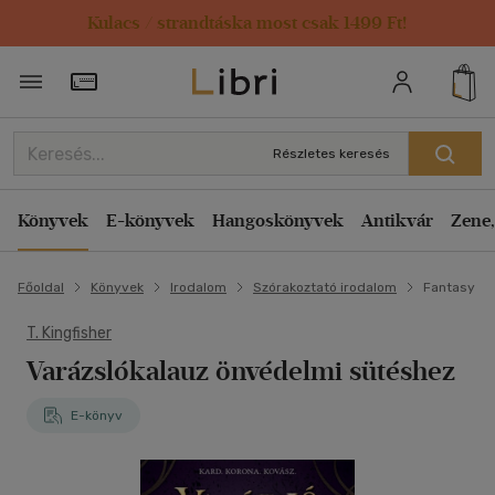
Kulacs / strandtáska most csak 1499 Ft!
Törzsvásárlói Kártya adatai
Részletes keresés
Könyvek
E-könyvek
Hangoskönyvek
Antikvár
Zene,
Főoldal
Könyvek
Irodalom
Szórakoztató irodalom
Fantasy
T. Kingfisher
Varázslókalauz önvédelmi sütéshez
E-könyv