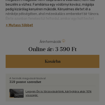
beszélni a vízhez. Familiárisa egy vödörnyi kovász, mágiája
pedig kizárólag kenyéren működik. Kényelmes életet él a
nénikéje pékségében, ahol mézeskalács embereket bír táncra.
Élete azonban fenekestül felfordul, amikor egy holttestet
talál a pékségben. Egy orgyilkos járja a város utcáit,
+ Mutass többet
varázsnépekre vadászik, és úgy tűnik, Mona a következő
célpontja. Ráadásul a mágusok nélkül maradt, káoszba
zuhant várost olyan veszély fenyegeti, amelyhez képest az
Árinformációk
orgyilkos lesz Mona legkisebb problémája...
Online ár:
3 590 Ft
Kosárba
A termék megvásárlásával
359 pontot szerezhet
Legyen Ön is törzsvásárlónk, kártyájára akár 10%
visszajár.