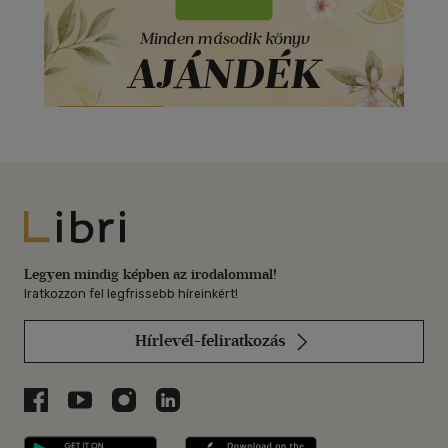
Libri
Legyen mindig képben az irodalommal!
Iratkozzon fel legfrissebb híreinkért!
Hírlevél-feliratkozás
Libri a Facebookon
Libri a Youtube-on
Libri az Instagramon
Libri a LinkedInen
Libri applikáció Szerezd meg: Google P
Libri applikáció 