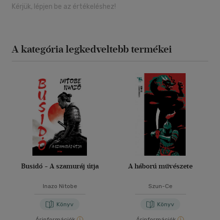
Kérjük, lépjen be az értékeléshez!
A kategória legkedveltebb termékei
Busidó - A szamuráj útja
A háború művészete
Inazo Nitobe
Szun-Ce
Könyv
Könyv
Árinformációk
Árinformációk