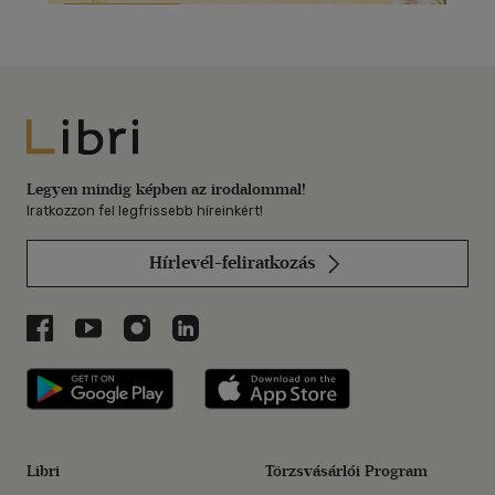
Libri
Legyen mindig képben az irodalommal!
Iratkozzon fel legfrissebb híreinkért!
Hírlevél-feliratkozás
Libri a Facebookon
Libri a Youtube-on
Libri az Instagramon
Libri a LinkedInen
Libri applikáció Szerezd meg: Google P
Libri applikáció 
Libri
Törzsvásárlói Program