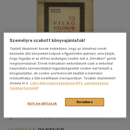
Személyre szabott könyvajánlatok!
Tisztelt Vásárlónk! Annak érdekében, hogy az ízléséhez minél
közelebb álló könyveket tudjunk a figyelmébe ajánlani, arra kérjük,
hogy fogadja el az ehhez szükséges cookie-kat a „Rendben” gomb
megnyomásával. Ennek hiányában weboldalunk csak a weboldal
használata szempontjából legszükségesebb cookie-kat telepíti a
böngészőjébe, de cookie-preferenciáit később is bármikor
módosíthatja a Süti beállítások menüpontban. További részletekért
olvassa el a
Libri Könyvkereskedelmi Kft. adatkezelési
tájékoztatóját
!
Kívánságlistához adom
Megosztom
Rendben
Süti beállítások
Egyetemi Nyomda
|
papír / puha kötés
|
322 oldal