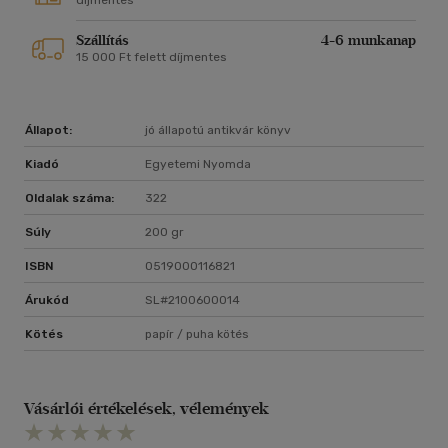
díjmentes
Szállítás
4-6 munkanap
15 000 Ft felett díjmentes
Állapot:
jó állapotú antikvár könyv
Kiadó
Egyetemi Nyomda
Oldalak száma:
322
Súly
200 gr
ISBN
0519000116821
Árukód
SL#2100600014
Kötés
papír / puha kötés
Vásárlói értékelések, vélemények