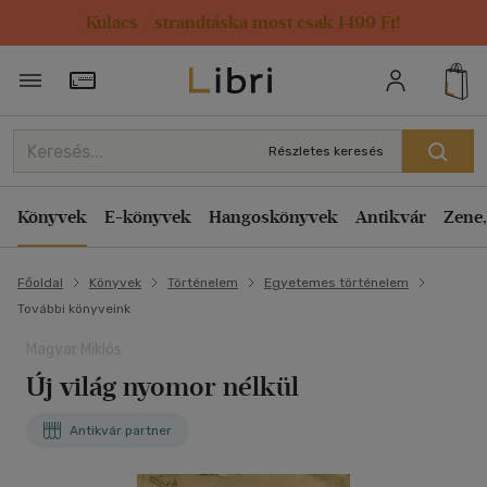
Kulacs / strandtáska most csak 1499 Ft!
Törzsvásárlói Kártya adatai
Részletes keresés
Könyvek
E-könyvek
Hangoskönyvek
Antikvár
Zene,
Főoldal
Könyvek
Történelem
Egyetemes történelem
További könyveink
Magyar Miklós
Új világ nyomor nélkül
Antikvár partner