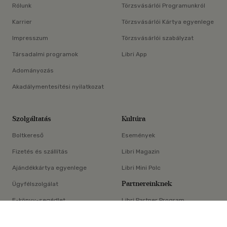
Rólunk
Törzsvásárlói Programunkról
Karrier
Törzsvásárlói Kártya egyenlege
Impresszum
Törzsvásárlói szabályzat
Társadalmi programok
Libri App
Adományozás
Akadálymentesítési nyilatkozat
Szolgáltatás
Kultúra
Boltkereső
Események
Fizetés és szállítás
Libri Magazin
Ajándékkártya egyenlege
Libri Mini Polc
Partnereinknek
Ügyfélszolgálat
E-könyv-segédlet
Libri Partner Program
×
Elállási nyilatkozat
Médiaajánlat