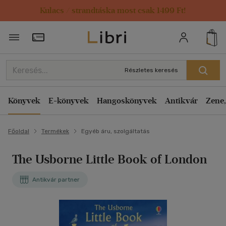
Kulacs / strandtáska most csak 1499 Ft!
Törzsvásárlói Kártya adatai
Részletes keresés
Könyvek
E-könyvek
Hangoskönyvek
Antikvár
Zene,
Főoldal
Termékek
Egyéb áru, szolgáltatás
The Usborne Little Book of London
Antikvár partner