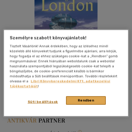
Személyre szabott könyvajánlatok!
Tisztelt Vásárlónk! Annak érdekében, hogy az ízléséhez minél
közelebb álló könyveket tudjunk a figyelmébe ajánlani, arra kérjük,
hogy fogadja el az ehhez szükséges cookie-kat a „Rendben” gomb
megnyomásával. Ennek hiányában weboldalunk csak a weboldal
használata szempontjából legszükségesebb cookie-kat telepíti a
böngészőjébe, de cookie-preferenciáit később is bármikor
módosíthatja a Süti beállítások menüpontban. További részletekért
olvassa el a
Libri Könyvkereskedelmi Kft. adatkezelési
Kívánságlistához adom
Megosztom
tájékoztatóját
!
Rendben
Süti beállítások
|
kemény kötés
|
64 oldal