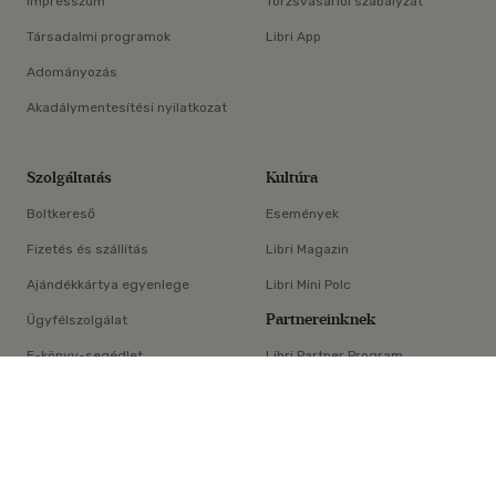
Impresszum
Törzsvásárlói szabályzat
Társadalmi programok
Libri App
Adományozás
Akadálymentesítési nyilatkozat
Szolgáltatás
Kultúra
Boltkereső
Események
Fizetés és szállítás
Libri Magazin
Ajándékkártya egyenlege
Libri Mini Polc
Partnereinknek
Ügyfélszolgálat
E-könyv-segédlet
Libri Partner Program
×
Elállási nyilatkozat
Médiaajánlat
ÁSZF
Adatvédelem
Oldaltérkép
Süti beállítások