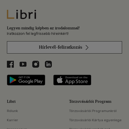
Libri
Legyen mindig képben az irodalommal!
Iratkozzon fel legfrissebb híreinkért!
Hírlevél-feliratkozás
Libri a Facebookon
Libri a Youtube-on
Libri az Instagramon
Libri a LinkedInen
Libri applikáció Szerezd meg: Google P
Libri applikáció 
Libri
Törzsvásárlói Program
Rólunk
Törzsvásárlói Programunkról
Karrier
Törzsvásárlói Kártya egyenlege