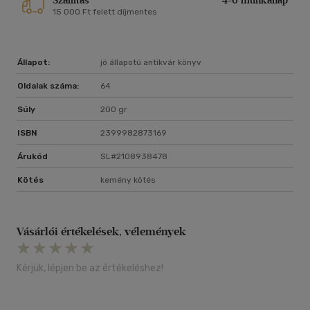
Szállítás
4-6 munkanap
15 000 Ft felett díjmentes
Állapot:
jó állapotú antikvár könyv
Oldalak száma:
64
Súly
200 gr
ISBN
2399982873169
Árukód
SL#2108938478
Kötés
kemény kötés
Vásárlói értékelések, vélemények
Kérjük, lépjen be az értékeléshez!