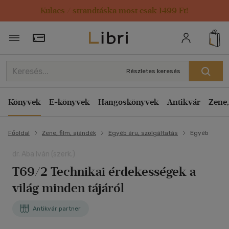
Kulacs / strandtáska most csak 1499 Ft!
Törzsvásárlói Kártya adatai
Részletes keresés
Könyvek
E-könyvek
Hangoskönyvek
Antikvár
Zene,
Főoldal
Zene, film, ajándék
Egyéb áru, szolgáltatás
Egyéb
dr. Aba Iván (szerk.)
T69/2 Technikai érdekességek a
világ minden tájáról
Antikvár partner