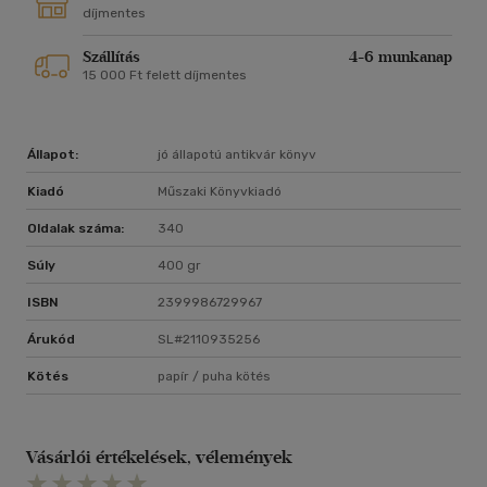
díjmentes
Szállítás
4-6 munkanap
15 000 Ft felett díjmentes
Állapot:
jó állapotú antikvár könyv
Kiadó
Műszaki Könyvkiadó
Oldalak száma:
340
Súly
400 gr
ISBN
2399986729967
Árukód
SL#2110935256
Kötés
papír / puha kötés
Vásárlói értékelések, vélemények