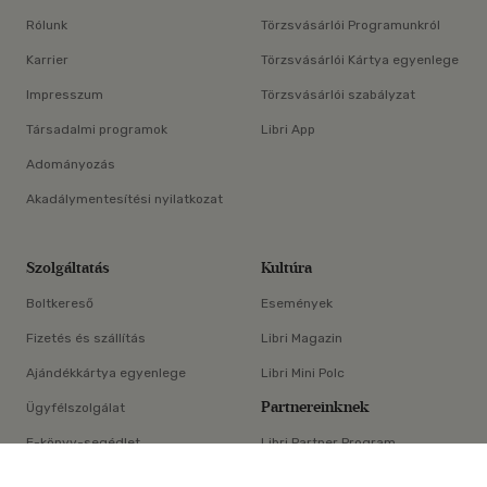
Rólunk
Törzsvásárlói Programunkról
Karrier
Törzsvásárlói Kártya egyenlege
Impresszum
Törzsvásárlói szabályzat
Társadalmi programok
Libri App
Adományozás
Akadálymentesítési nyilatkozat
Szolgáltatás
Kultúra
Boltkereső
Események
Fizetés és szállítás
Libri Magazin
Ajándékkártya egyenlege
Libri Mini Polc
Partnereinknek
Ügyfélszolgálat
E-könyv-segédlet
Libri Partner Program
×
Elállási nyilatkozat
Médiaajánlat