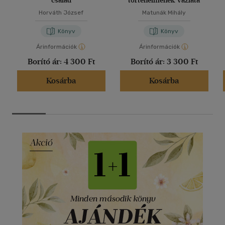
család
történelmének vázlata
Horváth József
Matunák Mihály
Könyv
Könyv
Árinformációk
Árinformációk
Borító ár:
4 300 Ft
Borító ár:
3 300 Ft
Kosárba
Kosárba