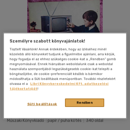
Személyre szabott könyvajánlatok!
Tisztelt Vásárlónk! Annak érdekében, hogy az ízléséhez minél
közelebb álló könyveket tudjunk a figyelmébe ajánlani, arra kérjük,
hogy fogadja el az ehhez szükséges cookie-kat a „Rendben” gomb
megnyomásával. Ennek hiányában weboldalunk csak a weboldal
használata szempontjából legszükségesebb cookie-kat telepíti a
böngészőjébe, de cookie-preferenciáit később is bármikor
módosíthatja a Süti beállítások menüpontban. További részletekért
olvassa el a
Libri Könyvkereskedelmi Kft. adatkezelési
tájékoztatóját
!
Kívánságlistához adom
Megosztom
Rendben
Süti beállítások
Műszaki Könyvkiadó
|
papír / puha kötés
|
340 oldal