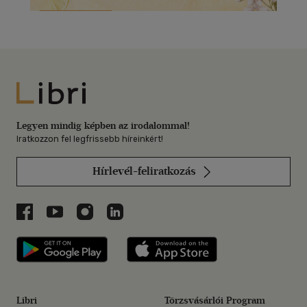
Libri
Legyen mindig képben az irodalommal!
Iratkozzon fel legfrissebb híreinkért!
Hírlevél-feliratkozás
Libri a Facebookon
Libri a Youtube-on
Libri az Instagramon
Libri a LinkedInen
Libri applikáció Szerezd meg: Google P
Libri applikáció 
Libri
Törzsvásárlói Program