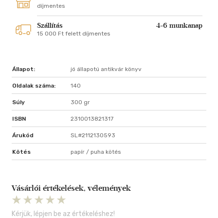
díjmentes
Szállítás
4-6 munkanap
15 000 Ft felett díjmentes
Állapot:
jó állapotú antikvár könyv
Oldalak száma:
140
Súly
300 gr
ISBN
2310013821317
Árukód
SL#2112130593
Kötés
papír / puha kötés
Vásárlói értékelések, vélemények
Kérjük, lépjen be az értékeléshez!