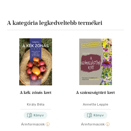
A kategória legkedveltebb termékei
A kék zónás kert
A szárazságtűrő kert
Király Béla
Annette Lepple
Könyv
Könyv
Árinformációk
Árinformációk