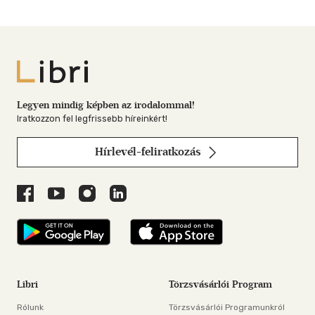
Libri
Legyen mindig képben az irodalommal!
Iratkozzon fel legfrissebb híreinkért!
Hírlevél-feliratkozás
Libri a Facebookon
Libri a Youtube-on
Libri az Instagramon
Libri a LinkedInen
Libri applikáció Szerezd meg: Google P
Libri applikáció 
Libri
Törzsvásárlói Program
Rólunk
Törzsvásárlói Programunkról