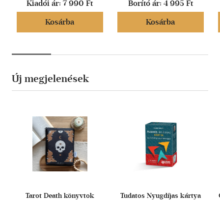
Kiadói ár:
7 990 Ft
Borító ár:
4 995 Ft
Kosárba
Kosárba
Új megjelenések
Tarot Death könyvtok
Tudatos Nyugdíjas kártya