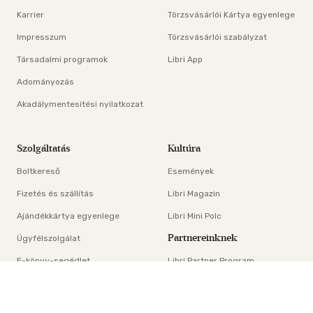
Karrier
Törzsvásárlói Kártya egyenlege
Impresszum
Törzsvásárlói szabályzat
Társadalmi programok
Libri App
Adományozás
Akadálymentesítési nyilatkozat
Szolgáltatás
Kultúra
Boltkereső
Események
Fizetés és szállítás
Libri Magazin
Ajándékkártya egyenlege
Libri Mini Polc
Partnereinknek
Ügyfélszolgálat
E-könyv-segédlet
Libri Partner Program
×
Elállási nyilatkozat
Médiaajánlat