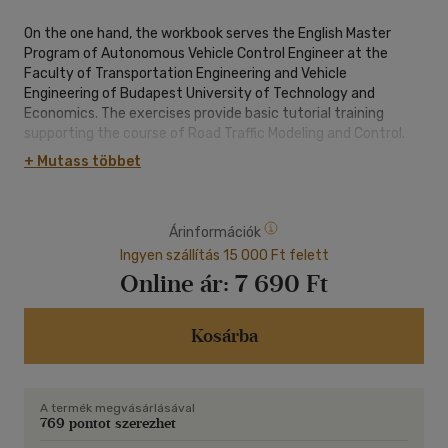
On the one hand, the workbook serves the English Master
Program of Autonomous Vehicle Control Engineer at the
Faculty of Transportation Engineering and Vehicle
Engineering of Budapest University of Technology and
Economics. The exercises provide basic tutorial training
supporting the course of Road Traffic Modeling and Control.
On the other hand, the traffic modeling and simulation basics
+ Mutass többet
given in this book also lay the groundwork for practical and
theoretical contributions in the field of intelligent traffic
systems and traffic control.
Árinformációk
Ingyen szállítás 15 000 Ft felett
Online ár:
7 690 Ft
Kosárba
A termék megvásárlásával
769 pontot szerezhet