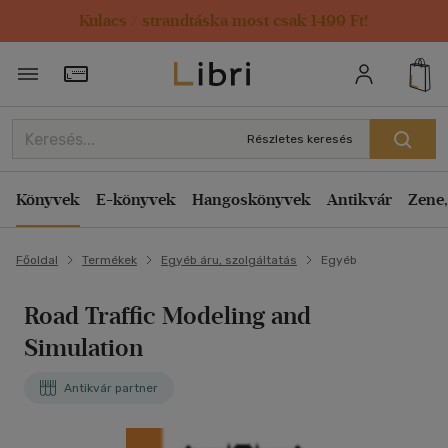
Kulacs / strandtáska most csak 1499 Ft!
Törzsvásárlói Kártya adatai
Részletes keresés
Könyvek
E-könyvek
Hangoskönyvek
Antikvár
Zene,
Főoldal
Termékek
Egyéb áru, szolgáltatás
Egyéb
Road Traffic Modeling and
Simulation
Antikvár partner