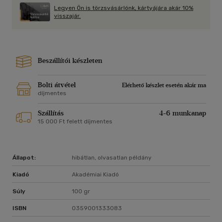
Legyen Ön is törzsvásárlónk, kártyájára akár 10%
visszajár.
Beszállítói készleten
Bolti átvétel
Elérhető készlet esetén akár ma
díjmentes
Szállítás
4-6 munkanap
15 000 Ft felett díjmentes
Állapot:
hibátlan, olvasatlan példány
Kiadó
Akadémiai Kiadó
Súly
100 gr
ISBN
0359001333083