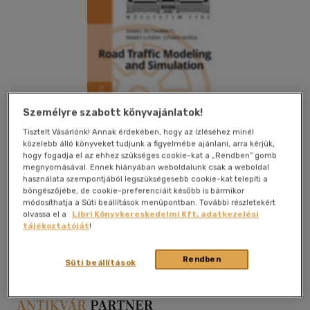
Személyre szabott könyvajánlatok!
Tisztelt Vásárlónk! Annak érdekében, hogy az ízléséhez minél
közelebb álló könyveket tudjunk a figyelmébe ajánlani, arra kérjük,
hogy fogadja el az ehhez szükséges cookie-kat a „Rendben” gomb
megnyomásával. Ennek hiányában weboldalunk csak a weboldal
használata szempontjából legszükségesebb cookie-kat telepíti a
böngészőjébe, de cookie-preferenciáit később is bármikor
módosíthatja a Süti beállítások menüpontban. További részletekért
olvassa el a
Libri Könyvkereskedelmi Kft. adatkezelési
Kívánságlistához adom
Megosztom
tájékoztatóját
!
Rendben
Süti beállítások
Akadémiai Kiadó
|
papír / puha kötés