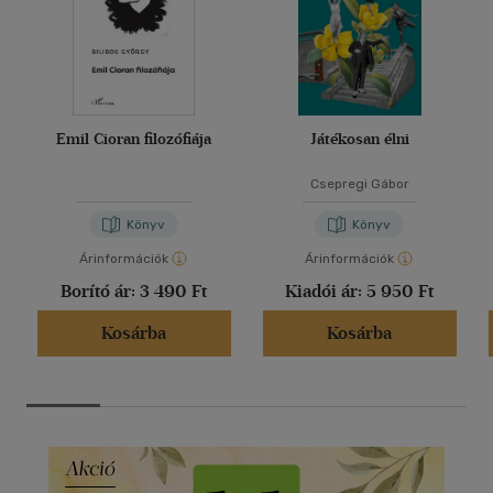
Emil Cioran filozófiája
Játékosan élni
Csepregi Gábor
Könyv
Könyv
Árinformációk
Árinformációk
Borító ár:
3 490 Ft
Kiadói ár:
5 950 Ft
Kosárba
Kosárba