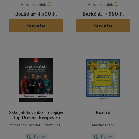
Árinformációk
Árinformációk
Borító ár:
4 500 Ft
Borító ár:
7 990 Ft
Kosárba
Kosárba
Sztárpilóták siker-receptjei
Rizottó
- Top Drivers' Recipes For
Success
Mészáros Sándor
-
Őszy-Tóth
Maxine Clark
Gábriel
-
Zsoldos Barna
Könyv
Könyv