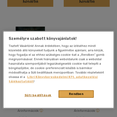
Kosárba
Kosárba
Francia
(3)
Japán
(1)
Német
(10)
Olasz
(1)
Spanyol
(1)
Személyre szabott könyvajánlatok!
Tisztelt Vásárlónk! Annak érdekében, hogy az ízléséhez minél
közelebb álló könyveket tudjunk a figyelmébe ajánlani, arra kérjük,
Vélemény szerint
hogy fogadja el az ehhez szükséges cookie-kat a „Rendben” gomb
megnyomásával. Ennek hiányában weboldalunk csak a weboldal
(21)
használata szempontjából legszükségesebb cookie-kat telepíti a
böngészőjébe, de cookie-preferenciáit később is bármikor
(5)
módosíthatja a Süti beállítások menüpontban. További részletekért
Kosher
Chefparade, nem csak
olvassa el a
Libri Könyvkereskedelmi Kft. adatkezelési
(1)
gyerekszakácskönyv
tájékoztatóját
!
Deutsch-Fehérváry
Kócsa László
(1)
Mercédesz
Rendben
(1794)
Könyv
Könyv
Süti beállítások
Árinformációk
Árinformációk
Alkalmaz