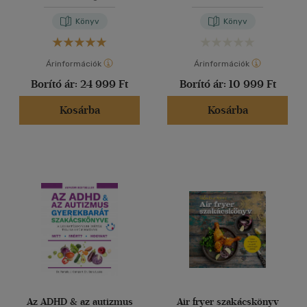
csúcsgasztronómia
Caryl Levine
iskolája
Könyv
Könyv
Árinformációk
Árinformációk
Borító ár:
24 999 Ft
Borító ár:
10 999 Ft
Kosárba
Kosárba
Az ADHD & az autizmus
Air fryer szakácskönyv