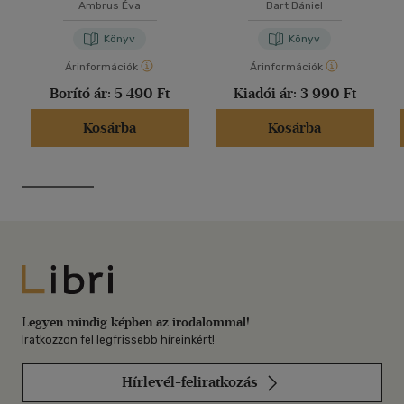
Ambrus Éva
Bart Dániel
Könyv
Könyv
Árinformációk
Árinformációk
Borító ár:
5 490 Ft
Kiadói ár:
3 990 Ft
Kosárba
Kosárba
Libri
Legyen mindig képben az irodalommal!
Iratkozzon fel legfrissebb híreinkért!
Hírlevél-feliratkozás