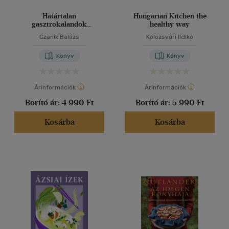
Határtalan
Hungarian Kitchen the
gasztrokalandok
healthy way
egészségesen
Czanik Balázs
Kolozsvári Ildikó
Könyv
Könyv
Árinformációk
Árinformációk
Borító ár:
4 990 Ft
Borító ár:
5 990 Ft
Kosárba
Kosárba