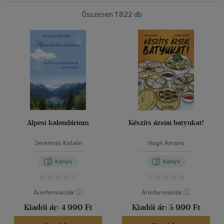
(268)
Összesen
1 822
db
40 db / oldal
Korosztály szerint
Gyermek
(2)
Alkalmaz
mind
(2)
Ifjúsági
(2)
6 -10 év
(1)
10 - 14 év
(1)
Gyermek és ifjúsági
(2)
Alpesi kalendárium
Készíts ázsiai batyukat!
Felnőtt
(211)
Jeremiás Katalin
Hugh Amano
Könyv
Könyv
Nyelv szerint
Magyar
(191)
Árinformációk
Árinformációk
Angol
Kiadói ár:
(14)
4 990 Ft
Kiadói ár:
5 990 Ft
Eszperentó - magyar
(1)