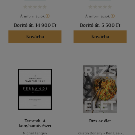
Árinformációk
Árinformációk
Borító ár:
14 900 Ft
Borító ár:
5 500 Ft
Kosárba
Kosárba
Ferrandi: A
Rizs az élet
konyhaművészet
nagykönyve - A francia
Michel Tanguy
Kristin Donelly
-
Ken Lee
-