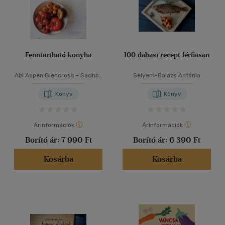
Fenntartható konyha
100 dabasi recept férfiasan
Abi Aspen Glencross
-
Sadhbh
Selyem-Balázs Antónia
Moore
Könyv
Könyv
Árinformációk
Árinformációk
Borító ár:
7 990 Ft
Borító ár:
6 390 Ft
Kosárba
Kosárba