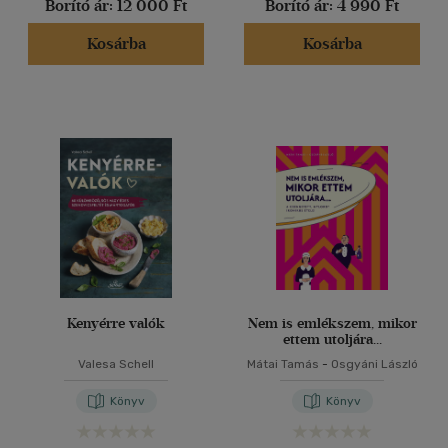
Borító ár:
12 000 Ft
Borító ár:
4 990 Ft
Kosárba
Kosárba
Kenyérre valók
Nem is emlékszem, mikor
ettem utoljára...
Valesa Schell
Mátai Tamás
-
Osgyáni László
Könyv
Könyv