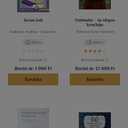
Ázsiai ízek
Outlander - Az idegen
konyhája
Szabolcs András
-
Szabolcs-
Theresa Carle-Sanders
Gyuris Éva
Könyv
Könyv
Árinformációk
Árinformációk
Borító ár:
1 999 Ft
Borító ár:
12 999 Ft
Kosárba
Kosárba