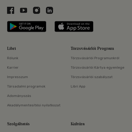
Libri a Facebookon
Libri a Youtube-on
Libri az Instagramon
Libri a LinkedInen
Libri applikáció Szerezd meg: Google P
Libri applikáció 
Libri
Törzsvásárlói Program
Rólunk
Törzsvásárlói Programunkról
Karrier
Törzsvásárlói Kártya egyenlege
Impresszum
Törzsvásárlói szabályzat
Társadalmi programok
Libri App
Adományozás
Akadálymentesítési nyilatkozat
Szolgáltatás
Kultúra