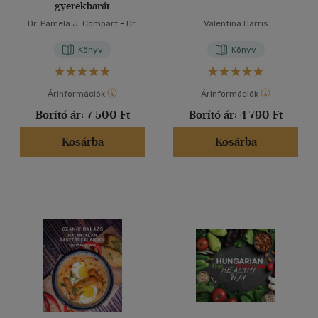
gyerekbarát
szakácskönyve
Dr. Pamela J. Compart
-
Dr.
Valentina Harris
Dana Laake
Könyv
Könyv
Árinformációk
Árinformációk
Borító ár:
7 500 Ft
Borító ár:
4 790 Ft
Kosárba
Kosárba