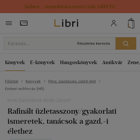
Kulacs / strandtáska most csak 1499 Ft!
Törzsvásárlói Kártya adatai
Részletes keresés
Könyvek
E-könyvek
Hangoskönyvek
Antikvár
Zene,
Főoldal
Könyvek
Pénz, gazdaság, üzleti élet
Emberi erőforrás (HR)
Imrei Sámndorné-Király József
Rafinált üzletasszony/gyakorlati
ismeretek, tanácsok a gazd.-i
élethez