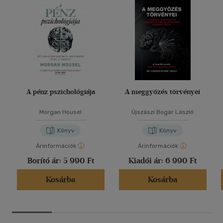
világnyelv 171 Piacbefolyásolási feladatok és eszközök 173 A
piacbefolyásolás céljai 173 A reklámozás funkciói 174 A
reklámhordozó és a reklámeszköz 174 Reklámkampányok
célja és eszközei 176 A vásárlásösztönzés felhasználási köre
és módszerei 176 Eladáshelyi vásárlásösztönző eszközök 177
A sikeres vállalkozások titkai 179 Ajánlott szakirodalom 183
Vállalkozói tudnivalók 185 Az egyéni vállalkozás 185 Ki nem
lehet egyéni vállalkozó 186 Milyen tevékenységet folytathat
az egyéni vállalkozó 186 Az egyéni vállalkozói igazolvány 187
A vállalkozói igazolvány tartalma 188 Az egyéni vállalkozás
A pénz pszichológiája
A meggyőzés törvényei
működési szabályai 189 Az egyéni vállalkozó személyes
közreműködése 190 Az egyéni vállalkozó mint munkáltató
Morgan Housel
Újszászi Bogár László
190 Az egyéni vállalkozó felelőssége 191 Az egyéni vállalkozó
is gazdálkodó szervezet 191 A vállakolkozói tevékenység
Könyv
Könyv
gyakorlásának megszűnése 292 Az egyéni cég 193 A
Árinformációk
Árinformációk
cégbejegyzési eljárás 193 Gazdasági társaságok 194
Általános rendelkezések 194 Egyes társaságokra vonatkozó
Borító ár:
5 990 Ft
Kiadói ár:
6 990 Ft
különös szabályok 197 Gyakorlati feladatok a vállalkozás
Kosárba
Kosárba
beindításánál, a társaság működésének megkezdésénél 204
Munkajog 211 A törvény hatálya 211 Munkaviszonyra
vonatkozó szabályok 211 Munkaügyi kapcsolatok 212
Érdekegyeztető Tanács 212 A szakszervezetek 213 A
kollektív szerződés 213 A munkavállalók részvételi joga 215