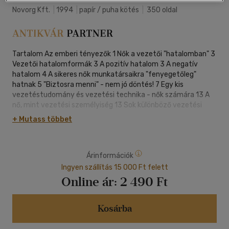
Novorg Kft.
|
1994
|
papír / puha kötés
|
350 oldal
Tartalom Az emberi tényezők 1 Nők a vezetői "hatalomban" 3
Vezetői hatalomformák 3 A pozitív hatalom 3 A negatív
hatalom 4 A sikeres nők munkatársaikra "fenyegetőleg"
hatnak 5 "Biztosra menni" - nem jó döntés! 7 Egy kis
vezetéstudomány és vezetési technika - nők számára 13 A
nő, mint vezetési személyiség 13 Sok különböző vezetési
stílus létezik 14 A vezető beállítottsága befolyásolja a
+ Mutass többet
termelékenységet 16 Van-e Önnek emberi "mintája"? 19
Előítéletek nőkkel, mint vezető személyiségekkel szemben
20 A féri munkatársakkal való együttműködés 22 Mit kíván a
Árinformációk
női szerep? 23 Milyen tulajdonságokkal rendelkezik egy jó
munkacsapat? 24 Egy csoport vezetésének hét
Ingyen szállítás 15 000 Ft felett
alapszabálya 25 Csoport tagjainak jellemzői 25 Mi ösztönzi az
Online ár:
2 490 Ft
Ön munkacsoportját? 27 Célmeghatározás: együttt
munkatársaival! 30 Uralom az idő felett 31 Felhasznált és
ajánlott szakirodalom 33 A nő, mint vállalkozó 34 A
Kosárba
szerepváltás felelőssége 34 Támaszkodhat-e azokra, akiket
szeret? 36 Gyakorlópályán 38 Főnök akarsz lenni? Miért ne?