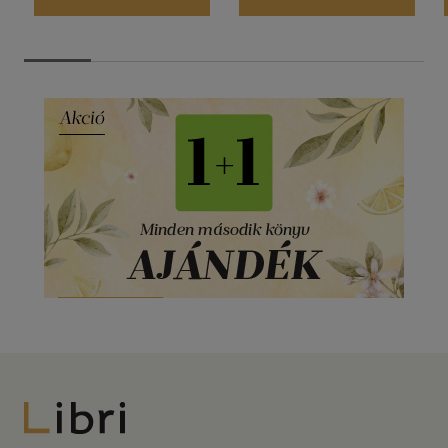
beruházási hitelek 265 Néhány szó a lízingről 266
Vagyonbiztosítási lehetőségek vállalkozók részére 269 A
biztosítási szerződésre vonatkozó legfontosabb
jogszabályok 270 Mire figyeljünk a biztosítási szerződés
megkötésekor 271 Vagyonbiztosítások 272 Összkockázatú
és általános vagyonbiztosítások 272 Vagyonbiztosítások
gazdálkodó szervezetek részére 273 Vagyonbiztosítások
vállalkozók részére 274 Építés-, szerelés- és gépbiztosítások
276 Elektromos berendezések, készülékek, számítógépek
biztosítása 278 Egyéb vagyonbiztosítások 280
Felelősségbiztosítások 281 Jogvédelmi biztosítások 282
Termékfelelősség, termékfelelősség-biztosítás 284 Törvény
a termékfelelősségről 285 Adózási kérdések 285
Magánszemélyek jövedelemadója 291 Vállalkozások adózása
293 A vállalkozások adózása 294 Az adózás rendje 294
Hatásköri, illetékességi szabályok 294 Adókötelezettségek
295 Adóbevallás 296 Az adók, költségvetési támogatások
esedékessége 297 Önellenőrzés 298 Ellenőrzési szabályok
299 Jogkövetkezmények 300 Az egyes bevallások határideje
302 Havi adóbevallás 302 Évközi adóbevallás 302 Éves
adóbevallás 303 Az adóbevallás benyújtására vonatkozó
Libri
különös rendelkezések 303 Az állami adóhatósághoz
teljesítendő befizetések 304 A jövedelemadó 304 Az