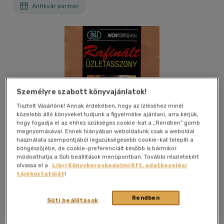
Antikvár partner
Személyre szabott könyvajánlatok!
Tisztelt Vásárlónk! Annak érdekében, hogy az ízléséhez minél
közelebb álló könyveket tudjunk a figyelmébe ajánlani, arra kérjük,
hogy fogadja el az ehhez szükséges cookie-kat a „Rendben” gomb
megnyomásával. Ennek hiányában weboldalunk csak a weboldal
használata szempontjából legszükségesebb cookie-kat telepíti a
böngészőjébe, de cookie-preferenciáit később is bármikor
módosíthatja a Süti beállítások menüpontban. További részletekért
olvassa el a
Libri Könyvkereskedelmi Kft. adatkezelési
tájékoztatóját
!
Kívánságlistához adom
Megosztom
Rendben
Süti beállítások