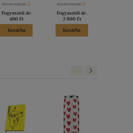
Árinformációk
Árinformációk
Árinformáci
Fogyasztói ár:
Fogyasztói ár:
Fogyasztó
490 Ft
2 990 Ft
6 990 
Kosárba
Kosárba
Kosár
Hátra
Előre