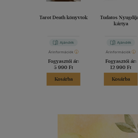
Tarot Death könyvtok
Tudatos Nyugdíj
kártya
Ajándék
Ajándék
Árinformációk
Árinformációk
Fogyasztói ár:
Fogyasztói ár:
5 990 Ft
12 990 Ft
Kosárba
Kosárba