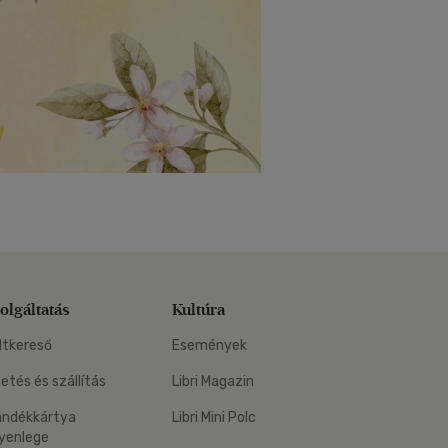
olgáltatás
Kultúra
ltkereső
Események
zetés és szállítás
Libri Magazin
ándékkártya
Libri Mini Polc
yenlege