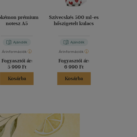
okémon prémium
Szívecskés 500 ml-es
Platinakristál
notesz A5
hőszigetelt kulacs
es hőszigetel
Ajándék
Ajándék
Aján
Árinformációk
Árinformációk
Árinformáci
Fogyasztói ár:
Fogyasztói ár:
Fogyasztó
5 999 Ft
6 990 Ft
7 690 
Kosárba
Kosárba
Kosár