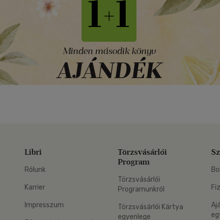
Libri
Törzsvásárlói
Sz
Program
Rólunk
Bo
Törzsvásárlói
Karrier
Fi
Programunkról
Impresszum
Aj
Törzsvásárlói Kártya
eg
egyenlege