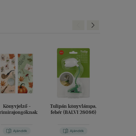
Hátra
Előre
Könyvjelző -
Tulipán könyvlámpa,
Bordó Books,
rimirajongóknak
fehér (BALVI 28086)
magic könyv
Ajándék
Ajándék
Aján