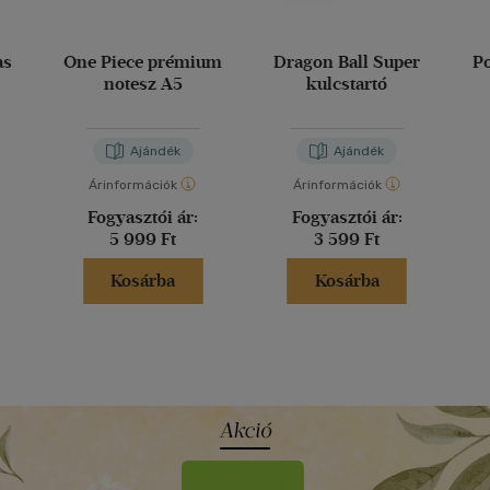
as
One Piece prémium
Dragon Ball Super
P
notesz A5
kulcstartó
Ajándék
Ajándék
Árinformációk
Árinformációk
Fogyasztói ár:
Fogyasztói ár:
5 999 Ft
3 599 Ft
Kosárba
Kosárba