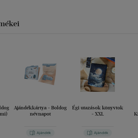
rmékei
ldog
Ajándékkártya - Boldog
Égi utazások könyvtok
imi)
névnapot
- XXL
K
Ajándék
Ajándék