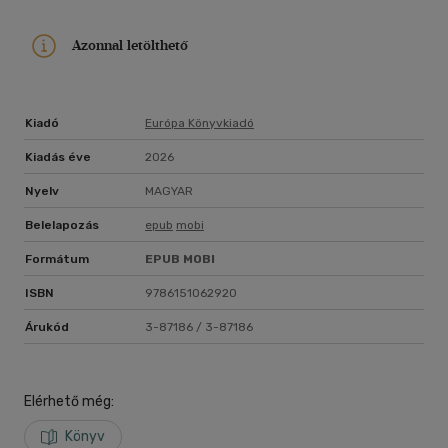
Azonnal letölthető
Kiadó
Európa Könyvkiadó
Kiadás éve
2026
Nyelv
MAGYAR
Belelapozás
epub
mobi
Formátum
EPUB
MOBI
ISBN
9786151062920
Árukód
3-87186 / 3-87186
Elérhető még:
Könyv