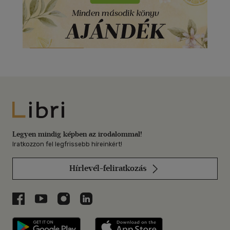
Libri
Legyen mindig képben az irodalommal!
Iratkozzon fel legfrissebb híreinkért!
Hírlevél-feliratkozás
Libri a Facebookon
Libri a Youtube-on
Libri az Instagramon
Libri a LinkedInen
Libri applikáció Szerezd meg: Google P
Libri applikáció 