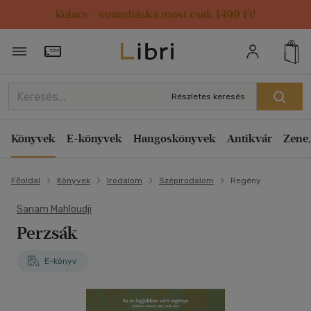
Kulacs / strandtáska most csak 1499 Ft!
Törzsvásárlói Kártya adatai
Részletes keresés
Könyvek
E-könyvek
Hangoskönyvek
Antikvár
Zene,
Főoldal
Könyvek
Irodalom
Szépirodalom
Regény
Sanam Mahloudji
Perzsák
E-könyv