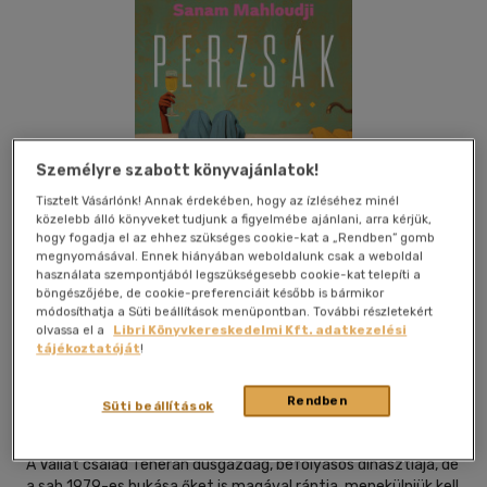
Személyre szabott könyvajánlatok!
Tisztelt Vásárlónk! Annak érdekében, hogy az ízléséhez minél
közelebb álló könyveket tudjunk a figyelmébe ajánlani, arra kérjük,
hogy fogadja el az ehhez szükséges cookie-kat a „Rendben” gomb
megnyomásával. Ennek hiányában weboldalunk csak a weboldal
használata szempontjából legszükségesebb cookie-kat telepíti a
böngészőjébe, de cookie-preferenciáit később is bármikor
módosíthatja a Süti beállítások menüpontban. További részletekért
olvassa el a
Libri Könyvkereskedelmi Kft. adatkezelési
Beleolvasok
Kívánságlistához adom
Megosztom
tájékoztatóját
!
Rendben
Süti beállítások
Európa Könyvkiadó
|
2026
|
magyar nyelvű
A Valiát család Teherán dúsgazdag, befolyásos dinasztiája, de
a sah 1979-es bukása őket is magával rántja, menekülniük kell