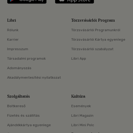
Libri
Törzsvásárlói Program
Rólunk
Törzsvásárlói Programunkról
Karrier
Törzsvásárlói Kártya egyenlege
Impresszum
Törzsvásárlói szabályzat
Társadalmi programok
Libri App
Adományozás
Akadálymentesítési nyilatkozat
Szolgáltatás
Kultúra
Boltkereső
Események
Fizetés és szállítás
Libri Magazin
Ajándékkártya egyenlege
Libri Mini Polc