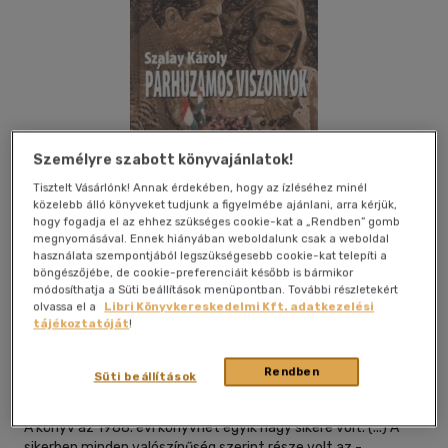
Személyre szabott könyvajánlatok!
Tisztelt Vásárlónk! Annak érdekében, hogy az ízléséhez minél
közelebb álló könyveket tudjunk a figyelmébe ajánlani, arra kérjük,
hogy fogadja el az ehhez szükséges cookie-kat a „Rendben” gomb
megnyomásával. Ennek hiányában weboldalunk csak a weboldal
használata szempontjából legszükségesebb cookie-kat telepíti a
böngészőjébe, de cookie-preferenciáit később is bármikor
módosíthatja a Süti beállítások menüpontban. További részletekért
olvassa el a
Libri Könyvkereskedelmi Kft. adatkezelési
Kívánságlistához adom
Megosztom
tájékoztatóját
!
Rendben
Süti beállítások
Mundus Novus Kft.
|
2003
|
magyar nyelvű
A könyv az 1988. évi könyvhét egyik nagy sikere volt. (...) A
sikerben minden valószínűség szerint része volt az -