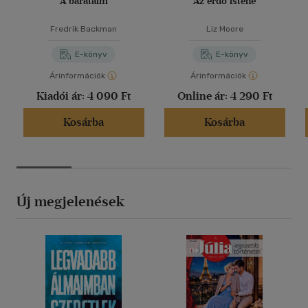
A barátaim
Az erdő istene
Fredrik Backman
Liz Moore
E-könyv
E-könyv
Árinformációk
Árinformációk
Kiadói ár:
4 090 Ft
Online ár:
4 290 Ft
Kosárba
Kosárba
Új megjelenések