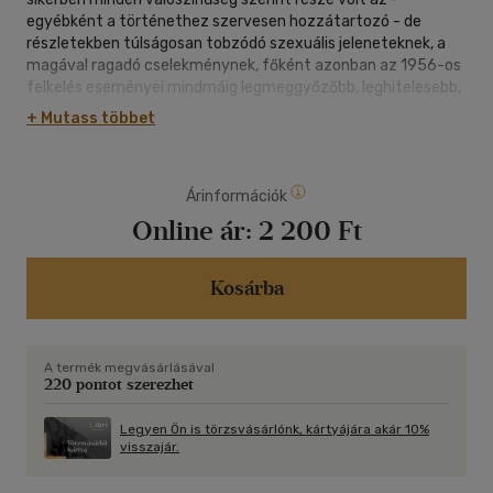
egyébként a történethez szervesen hozzátartozó - de
részletekben túlságosan tobzódó szexuális jeleneteknek, a
magával ragadó cselekménynek, főként azonban az 1956-os
felkelés eseményei mindmáig legmeggyőzőbb, leghitelesebb,
legőszintébb ábrázolásának. Ezt a témát annyian és
+ Mutass többet
annyiféleképpen manipulálták, hogy akik megértük, végre
ráismerünk." Kolozsvári Grandpierre Emil (Élet és Irodalom,
1988. október 4. ) ,,A politikai tabuk felszámolása
Árinformációk
tekintetében kétségtelenül a Párhuzamos viszonyoknak az a
jelenetsora - a regényterjedelemnek mintegy egyötöde -
Online ár:
2 200 Ft
megy a legmesszebbre, amely 1956 őszének eseményeit
idézi fel. (...) Az erotikus kalandok és a politikai események
tabukat döntögető ábrázolása mindazonáltal (...) befolyásolja
Kosárba
a narráció természetét is. Szalay Károly a pikareszk
regénynek (...) a hagyományait követi (...)" Pomogáts Béla
(Forrás, 1989, 3. sz.)
A termék megvásárlásával
220 pontot szerezhet
Legyen Ön is törzsvásárlónk, kártyájára akár 10%
visszajár.