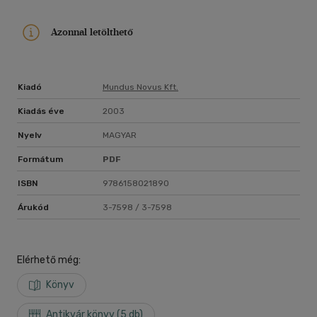
Azonnal letölthető
Kiadó
Mundus Novus Kft.
Kiadás éve
2003
Nyelv
MAGYAR
Formátum
PDF
ISBN
9786158021890
Árukód
3-7598 / 3-7598
Elérhető még:
Könyv
Antikvár könyv (5 db)