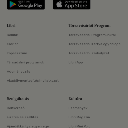
Libri applikáció Szerezd meg: Google P
Libri applikáció 
Libri
Törzsvásárlói Program
Rólunk
Törzsvásárlói Programunkról
Karrier
Törzsvásárlói Kártya egyenlege
Impresszum
Törzsvásárlói szabályzat
Társadalmi programok
Libri App
Adományozás
Akadálymentesítési nyilatkozat
Szolgáltatás
Kultúra
Boltkereső
Események
Fizetés és szállítás
Libri Magazin
Ajándékkártya egyenlege
Libri Mini Polc