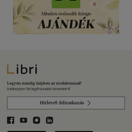
Libri
Legyen mindig képben az irodalommal!
Iratkozzon fel legfrissebb híreinkért!
Hírlevél-feliratkozás
Libri a Facebookon
Libri a Youtube-on
Libri az Instagramon
Libri a LinkedInen