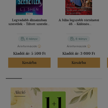
Legvadabb álmaimban
A Júlia legszebb történetei
szeretlek - Tiltott szerelem
48. - Különös
2.
házasságszerző; Többé
nem eresztlek; Az ég
küldötte
E-könyv
E-könyv
Árinformációk
Árinformációk
Kiadói ár:
5 599 Ft
Kiadói ár:
3 699 Ft
Kosárba
Kosárba