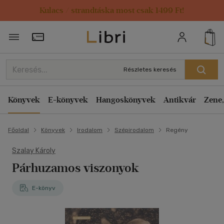
Kulacs / strandtáska most csak 1499 Ft!
Törzsvásárlói Kártya adatai
Részletes keresés
Könyvek
E-könyvek
Hangoskönyvek
Antikvár
Zene,
Főoldal
Könyvek
Irodalom
Szépirodalom
Regény
Szalay Károly
Párhuzamos viszonyok
E-könyv