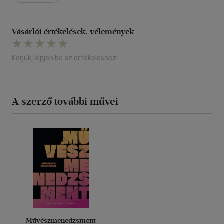
kötetből derült ki, hogy nemcsak nagyszerű menedzser, de
írónak is kiváló."Zsoldos Dávidzenei újságíró, menedzser
Vásárlói értékelések, vélemények
Kérjük, lépjen be az értékeléshez!
A szerző további művei
Művészmenedzsment