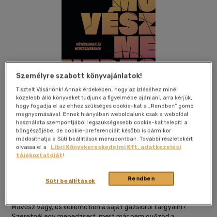
Személyre szabott könyvajánlatok!
Tisztelt Vásárlónk! Annak érdekében, hogy az ízléséhez minél
közelebb álló könyveket tudjunk a figyelmébe ajánlani, arra kérjük,
hogy fogadja el az ehhez szükséges cookie-kat a „Rendben” gomb
megnyomásával. Ennek hiányában weboldalunk csak a weboldal
használata szempontjából legszükségesebb cookie-kat telepíti a
böngészőjébe, de cookie-preferenciáit később is bármikor
módosíthatja a Süti beállítások menüpontban. További részletekért
olvassa el a
Libri Könyvkereskedelmi Kft. adatkezelési
Beleolvasok
Kívánságlistához adom
Megosztom
tájékoztatóját
!
Rendben
Süti beállítások
Cser Könyvkiadó És Ker. Kft.
|
2025
|
magyar nyelvű
Művész vagy, és kellemetlen a saját gázsidról tárgyalni?
Szeretnél egy menedzsert, mert már nem győzöd a