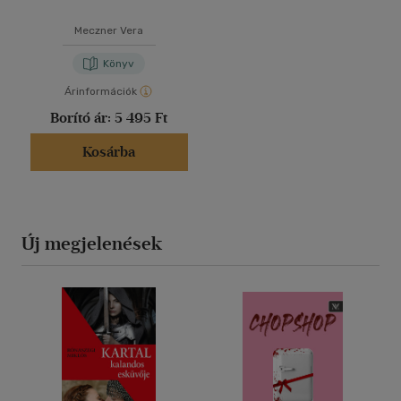
Meczner Vera
Könyv
Árinformációk
Borító ár:
5 495 Ft
Kosárba
Új megjelenések