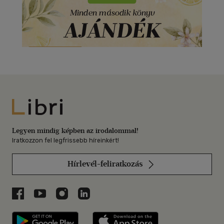
Libri
Legyen mindig képben az irodalommal!
Iratkozzon fel legfrissebb híreinkért!
Hírlevél-feliratkozás
Libri a Facebookon
Libri a Youtube-on
Libri az Instagramon
Libri a LinkedInen
Libri applikáció Szerezd meg: Google P
Libri applikáció 