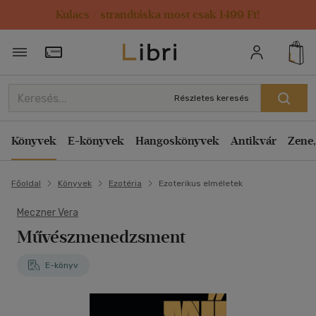
Kulacs / strandtáska most csak 1499 Ft!
Törzsvásárlói Kártya adatai
Részletes keresés
Könyvek
E-könyvek
Hangoskönyvek
Antikvár
Zene,
Főoldal
Könyvek
Ezotéria
Ezoterikus elméletek
Meczner Vera
Művészmenedzsment
E-könyv