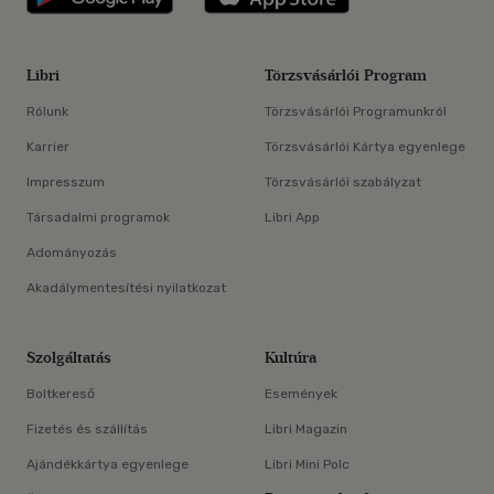
Libri
Törzsvásárlói Program
Rólunk
Törzsvásárlói Programunkról
Karrier
Törzsvásárlói Kártya egyenlege
Impresszum
Törzsvásárlói szabályzat
Társadalmi programok
Libri App
Adományozás
Akadálymentesítési nyilatkozat
Szolgáltatás
Kultúra
Boltkereső
Események
Fizetés és szállítás
Libri Magazin
Ajándékkártya egyenlege
Libri Mini Polc