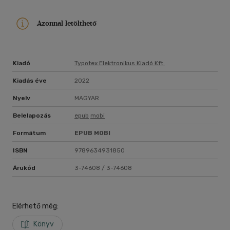
Azonnal letölthető
Kiadó
Typotex Elektronikus Kiadó Kft.
Kiadás éve
2022
Nyelv
MAGYAR
Belelapozás
epub
mobi
Formátum
EPUB
MOBI
ISBN
9789634931850
Árukód
3-74608 / 3-74608
Elérhető még:
Könyv