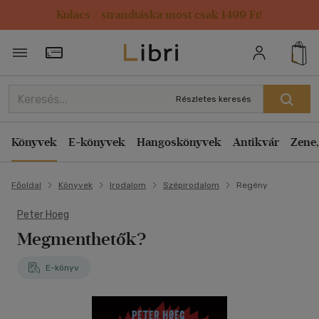
Kulacs / strandtáska most csak 1499 Ft!
Törzsvásárlói Kártya adatai
Részletes keresés
Könyvek
E-könyvek
Hangoskönyvek
Antikvár
Zene,
Főoldal
Könyvek
Irodalom
Szépirodalom
Regény
Peter Hoeg
Megmenthetők?
E-könyv