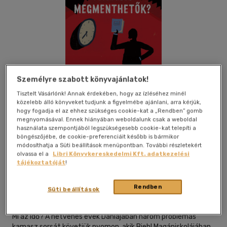
Személyre szabott könyvajánlatok!
Tisztelt Vásárlónk! Annak érdekében, hogy az ízléséhez minél
közelebb álló könyveket tudjunk a figyelmébe ajánlani, arra kérjük,
hogy fogadja el az ehhez szükséges cookie-kat a „Rendben” gomb
megnyomásával. Ennek hiányában weboldalunk csak a weboldal
használata szempontjából legszükségesebb cookie-kat telepíti a
böngészőjébe, de cookie-preferenciáit később is bármikor
módosíthatja a Süti beállítások menüpontban. További részletekért
olvassa el a
Libri Könyvkereskedelmi Kft. adatkezelési
Beleolvasok
Kívánságlistához adom
Megosztom
tájékoztatóját
!
Rendben
Süti beállítások
Typotex Elektronikus Kiadó Kft.
|
2022
|
magyar nyelvű
Mi az idő? A hetvenes évek Dániájában három problémás
kamasz sorsát követjük nyomon, akik Biehl Magániskolájában