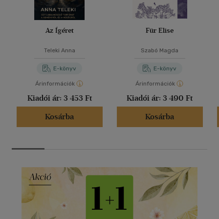
Az Ígéret
Für Elise
Teleki Anna
Szabó Magda
E-könyv
E-könyv
Árinformációk
Árinformációk
Kiadói ár:
3 453 Ft
Kiadói ár:
3 490 Ft
Kosárba
Kosárba