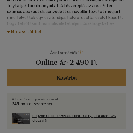
folytatják tanulmányaikat. A főszereplő, az árva Peter
számos abúzust elszenvedett és nevelőintézetet megjárt,
mire felvették egy ösztöndíjas helyre, ezáltal esélyt kapott,
hogy felnőttként normális életet éljen. Csakhogy két év
iskolai lét után problémája akad az idővel: ,,Teljes napok esnek
+ Mutass többet
ki, miközben röpke pillanatok válnak örökkévalósággá".
Megismeri Katarinát, a két évvel idősebb lányt, aki kísérletbe
fogott, hogy megvizsgálja az időt, és ebbe Petert is igyekszik
Árinformációk
bevonni. A fiú nemsokára új szobatársat is kap: a
nyugtatókkal tompított Augustot, aki kevés dologra
Online ár:
2 490 Ft
emlékszik a múltjából, és valahogy számára is másképp telik
az idő. A három kamasz a laboratóriumban igyekszik
utánajárni, mi is az idő - ám egyre inkább úgy érzik, nemcsak
Kosárba
ők kísérleteznek, hanem az iskola is, mintha ők egyúttal
alanyai is lennének egy kísérletnek, részei egy nagy tervnek,
ami számukra nem végződhet jól.
A termék megvásárlásával
249 pontot szerezhet
Legyen Ön is törzsvásárlónk, kártyájára akár 10%
visszajár.