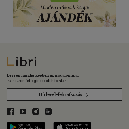
Libri
Legyen mindig képben az irodalommal!
Iratkozzon fel legfrissebb híreinkért!
Hírlevél-feliratkozás
Libri a Facebookon
Libri a Youtube-on
Libri az Instagramon
Libri a LinkedInen
Libri applikáció Szerezd meg: Google P
Libri applikáció 