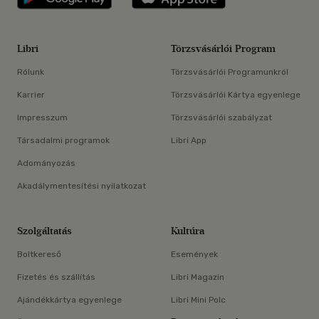
Libri
Törzsvásárlói Program
Rólunk
Törzsvásárlói Programunkról
Karrier
Törzsvásárlói Kártya egyenlege
Impresszum
Törzsvásárlói szabályzat
Társadalmi programok
Libri App
Adományozás
Akadálymentesítési nyilatkozat
Szolgáltatás
Kultúra
Boltkereső
Események
Fizetés és szállítás
Libri Magazin
Ajándékkártya egyenlege
Libri Mini Polc