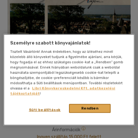
Személyre szabott könyvajánlatok!
Tisztelt Vásárlónk! Annak érdekében, hogy az ízléséhez minél
közelebb álló könyveket tudjunk a figyelmébe ajánlani, arra kérjük,
hogy fogadja el az ehhez szükséges cookie-kat a „Rendben” gomb
megnyomásával. Ennek hiányában weboldalunk csak a weboldal
használata szempontjából legszükségesebb cookie-kat telepíti a
böngészőjébe, de cookie-preferenciáit később is bármikor
Kívánságlistához adom
Megosztom
módosíthatja a Süti beállítások menüpontban. További részletekért
olvassa el a
Libri Könyvkereskedelmi Kft. adatkezelési
tájékoztatóját
!
Ismeretlen
|
1993
|
dobozban / tokban
|
100 oldal
Rendben
Süti beállítások
Árinformációk
Ingyen szállítás 15 000 Ft felett