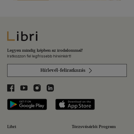
Libri
Legyen mindig képben az irodalommal!
Iratkozzon fel legfrissebb híreinkért!
Hírlevél-feliratkozás
Libri a Facebookon
Libri a Youtube-on
Libri az Instagramon
Libri a LinkedInen
Libri applikáció Szerezd meg: Google P
Libri applikáció 
Libri
Törzsvásárlói Program