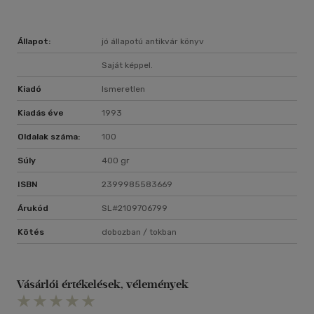
Állapot:
jó állapotú antikvár könyv
Saját képpel.
Kiadó
Ismeretlen
Kiadás éve
1993
Oldalak száma:
100
Súly
400 gr
ISBN
2399985583669
Árukód
SL#2109706799
Kötés
dobozban / tokban
Vásárlói értékelések, vélemények