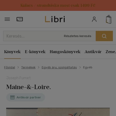
Kulacs / strandtáska most csak 1499 Ft!
Törzsvásárlói Kártya adatai
Részletes keresés
Könyvek
E-könyvek
Hangoskönyvek
Antikvár
Zene,
Főoldal
Termékek
Egyéb áru, szolgáltatás
Egyéb
Joseph Fumet
Maine-&-Loire.
Antikvár partner