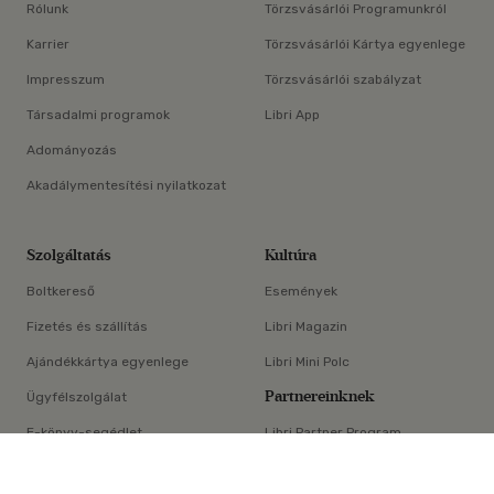
Rólunk
Törzsvásárlói Programunkról
Karrier
Törzsvásárlói Kártya egyenlege
Impresszum
Törzsvásárlói szabályzat
Társadalmi programok
Libri App
Adományozás
Akadálymentesítési nyilatkozat
Szolgáltatás
Kultúra
Boltkereső
Események
Fizetés és szállítás
Libri Magazin
Ajándékkártya egyenlege
Libri Mini Polc
Partnereinknek
Ügyfélszolgálat
E-könyv-segédlet
Libri Partner Program
×
Elállási nyilatkozat
Médiaajánlat