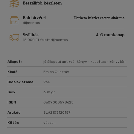
Beszállítói készleten
Bolti átvétel
Elérhető készlet esetén akár ma
díjmentes
Szállítás
4-6 munkanap
15 000 Ft felett díjmentes
Állapot:
jó állapotú antikvár könyv - kopottas - könyvtári
Kiadó
Emich Gusztáv
Oldalak száma:
966
Súly
600 gr
ISBN
0609000598625
Árukód
SL#2103120157
Kötés
vászon