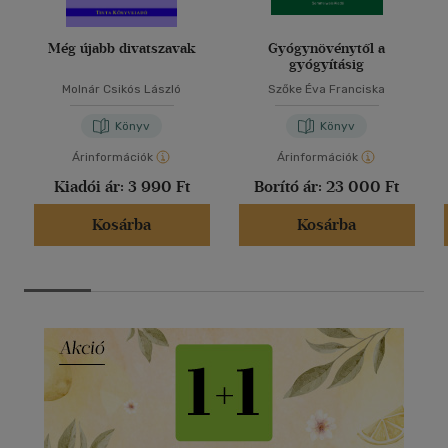
Még újabb divatszavak
Gyógynövénytől a
gyógyításig
Molnár Csikós László
Szőke Éva Franciska
Könyv
Könyv
Árinformációk
Árinformációk
Kiadói ár:
3 990 Ft
Borító ár:
23 000 Ft
Kosárba
Kosárba