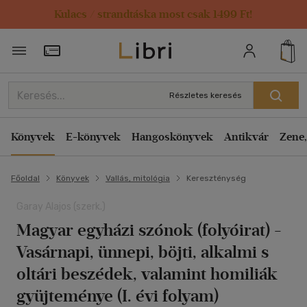
Kulacs / strandtáska most csak 1499 Ft!
Törzsvásárlói Kártya adatai
Részletes keresés
Könyvek
E-könyvek
Hangoskönyvek
Antikvár
Zene,
Főoldal
Könyvek
Vallás, mitológia
Kereszténység
Garay Alajos (szerk.)
Magyar egyházi szónok (folyóirat) -
Vasárnapi, ünnepi, böjti, alkalmi s
oltári beszédek, valamint homiliák
gyüjteménye (I. évi folyam)