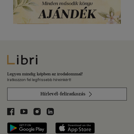
Libri
Legyen mindig képben az irodalommal!
Iratkozzon fel legfrissebb híreinkért!
Hírlevél-feliratkozás
Libri a Facebookon
Libri a Youtube-on
Libri az Instagramon
Libri a LinkedInen
Libri applikáció Szerezd meg: Google P
Libri applikáció 