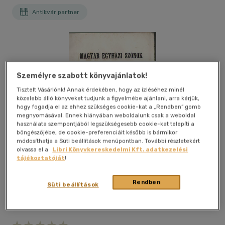
Antikvár partner
Személyre szabott könyvajánlatok!
Tisztelt Vásárlónk! Annak érdekében, hogy az ízléséhez minél
közelebb álló könyveket tudjunk a figyelmébe ajánlani, arra kérjük,
hogy fogadja el az ehhez szükséges cookie-kat a „Rendben” gomb
megnyomásával. Ennek hiányában weboldalunk csak a weboldal
használata szempontjából legszükségesebb cookie-kat telepíti a
böngészőjébe, de cookie-preferenciáit később is bármikor
módosíthatja a Süti beállítások menüpontban. További részletekért
olvassa el a
Libri Könyvkereskedelmi Kft. adatkezelési
tájékoztatóját
!
Rendben
Süti beállítások
Kívánságlistához adom
Megosztom