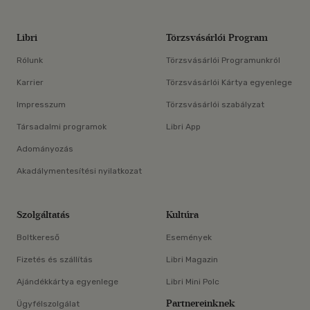
Libri
Törzsvásárlói Program
Rólunk
Törzsvásárlói Programunkról
Karrier
Törzsvásárlói Kártya egyenlege
Impresszum
Törzsvásárlói szabályzat
Társadalmi programok
Libri App
Adományozás
Akadálymentesítési nyilatkozat
Szolgáltatás
Kultúra
Boltkereső
Események
Fizetés és szállítás
Libri Magazin
Ajándékkártya egyenlege
Libri Mini Polc
Partnereinknek
Ügyfélszolgálat