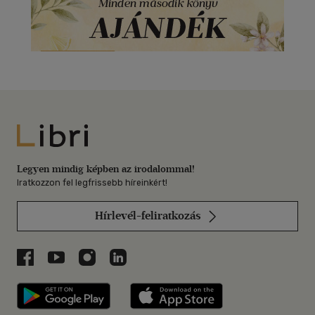
Libri
Legyen mindig képben az irodalommal!
Iratkozzon fel legfrissebb híreinkért!
Hírlevél-feliratkozás
Libri a Facebookon
Libri a Youtube-on
Libri az Instagramon
Libri a LinkedInen
Libri applikáció Szerezd meg: Google P
Libri applikáció 