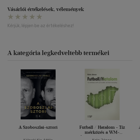
Vásárlói értékelések, vélemények
Kérjük, lépjen be az értékeléshez!
A kategória legkedveltebb termékei
A Szoboszlai-sztori
Futball / Hatalom - Tíz
mérkőzés a WM-
formációtól az Orbán-