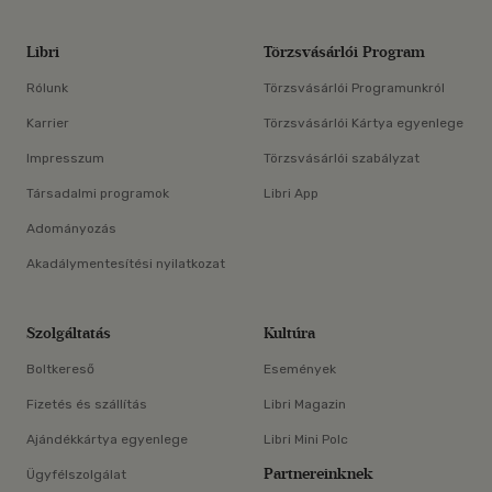
Libri
Törzsvásárlói Program
Rólunk
Törzsvásárlói Programunkról
Karrier
Törzsvásárlói Kártya egyenlege
Impresszum
Törzsvásárlói szabályzat
Társadalmi programok
Libri App
Adományozás
Akadálymentesítési nyilatkozat
Szolgáltatás
Kultúra
Boltkereső
Események
Fizetés és szállítás
Libri Magazin
Ajándékkártya egyenlege
Libri Mini Polc
Partnereinknek
Ügyfélszolgálat