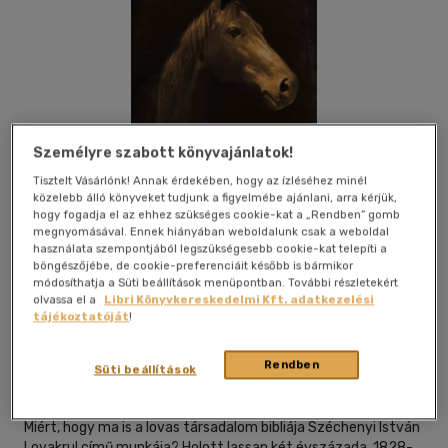
Személyre szabott könyvajánlatok!
Tisztelt Vásárlónk! Annak érdekében, hogy az ízléséhez minél
közelebb álló könyveket tudjunk a figyelmébe ajánlani, arra kérjük,
hogy fogadja el az ehhez szükséges cookie-kat a „Rendben” gomb
megnyomásával. Ennek hiányában weboldalunk csak a weboldal
használata szempontjából legszükségesebb cookie-kat telepíti a
böngészőjébe, de cookie-preferenciáit később is bármikor
módosíthatja a Süti beállítások menüpontban. További részletekért
olvassa el a
Libri Könyvkereskedelmi Kft. adatkezelési
Kívánságlistához adom
Megosztom
tájékoztatóját
!
Rendben
Süti beállítások
Fapadoskönyv.hu
|
2011
|
magyar nyelvű
Miért, hogy ma is a lovas társadalom bibliája Széchenyi István
Lovakrul című munkája? Holott lassan két évszázada, 1828-