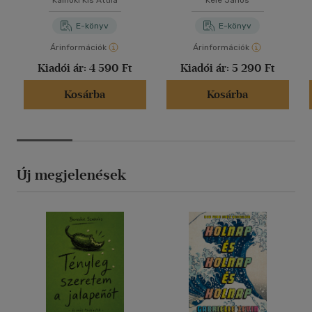
Kálnoki Kis Attila
Kele János
korszakig
E-könyv
E-könyv
Árinformációk
Árinformációk
Kiadói ár:
4 590 Ft
Kiadói ár:
5 290 Ft
Kosárba
Kosárba
Új megjelenések