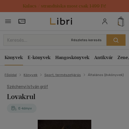
Kulacs / strandtáska most csak 1499 Ft!
Törzsvásárlói Kártya adatai
Részletes keresés
Könyvek
E-könyvek
Hangoskönyvek
Antikvár
Zene,
Főoldal
Könyvek
Sport, természetjárás
Általános (évkönyvek)
Széchenyi István gróf
Lovakrul
E-könyv