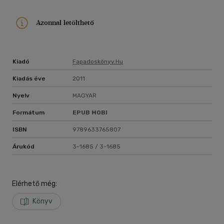
Azonnal letölthető
Kiadó
Fapadoskönyv.hu
Kiadás éve
2011
Nyelv
MAGYAR
Formátum
EPUB
MOBI
ISBN
9789633765807
Árukód
3-1685 / 3-1685
Elérhető még:
Könyv