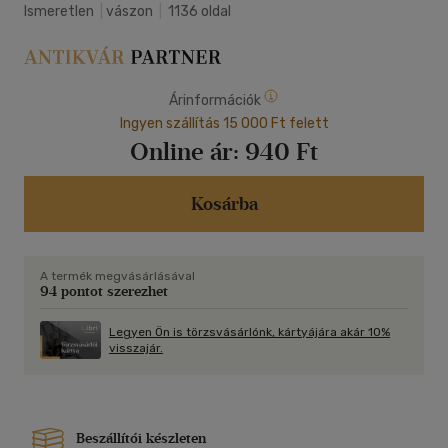
Ismeretlen
|
vászon
|
1136 oldal
Árinformációk
Ingyen szállítás 15 000 Ft felett
Online ár:
940 Ft
Kosárba
A termék megvásárlásával
94 pontot szerezhet
Legyen Ön is törzsvásárlónk, kártyájára akár 10%
visszajár.
Beszállítói készleten