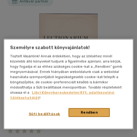
Antikvár partner
Személyre szabott könyvajánlatok!
Tisztelt Vásárlónk! Annak érdekében, hogy az ízléséhez minél
közelebb álló könyveket tudjunk a figyelmébe ajánlani, arra kérjük,
hogy fogadja el az ehhez szükséges cookie-kat a „Rendben” gomb
megnyomásával. Ennek hiányában weboldalunk csak a weboldal
használata szempontjából legszükségesebb cookie-kat telepíti a
böngészőjébe, de cookie-preferenciáit később is bármikor
módosíthatja a Süti beállítások menüpontban. További részletekért
olvassa el a
Libri Könyvkereskedelmi Kft. adatkezelési
tájékoztatóját
!
Rendben
Süti beállítások
Kívánságlistához adom
Megosztom