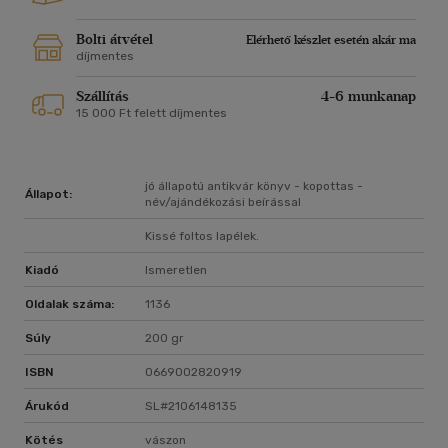
Bolti átvétel
Elérhető készlet esetén akár ma
díjmentes
Szállítás
4-6 munkanap
15 000 Ft felett díjmentes
jó állapotú antikvár könyv - kopottas -
Állapot:
név/ajándékozási beírással
Kissé foltos lapélek.
Kiadó
Ismeretlen
Oldalak száma:
1136
Súly
200 gr
ISBN
0669002820919
Árukód
SL#2106148135
Kötés
vászon