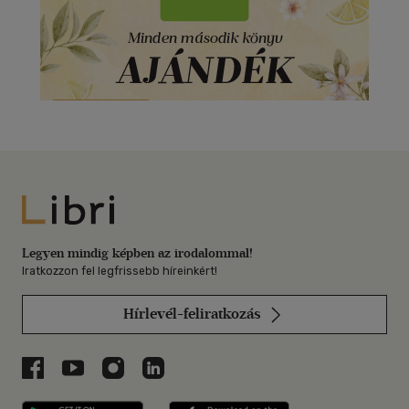
Libri
Legyen mindig képben az irodalommal!
Iratkozzon fel legfrissebb híreinkért!
Hírlevél-feliratkozás
Libri a Facebookon
Libri a Youtube-on
Libri az Instagramon
Libri a LinkedInen