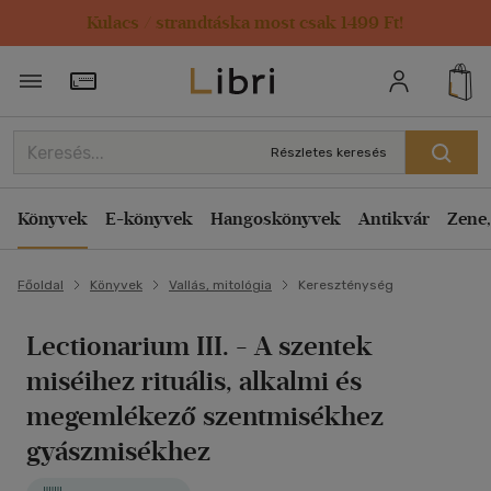
Kulacs / strandtáska most csak 1499 Ft!
Törzsvásárlói Kártya adatai
Részletes keresés
Könyvek
E-könyvek
Hangoskönyvek
Antikvár
Zene,
Főoldal
Könyvek
Vallás, mitológia
Kereszténység
Lectionarium III. - A szentek
miséihez rituális, alkalmi és
megemlékező szentmisékhez
gyászmisékhez