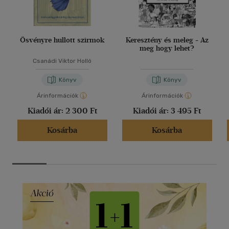
Ösvényre hullott szirmok
Keresztény és meleg - Az
meg hogy lehet?
Csanádi Viktor Holló
Könyv
Könyv
Árinformációk
Árinformációk
Kiadói ár:
2 300 Ft
Kiadói ár:
3 495 Ft
Kosárba
Kosárba