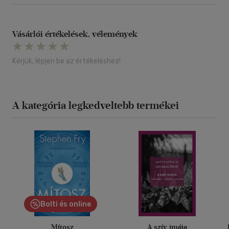
Vásárlói értékelések, vélemények
Kérjük, lépjen be az értékeléshez!
A kategória legkedveltebb termékei
Bolti és online
Mítosz
A szív imája