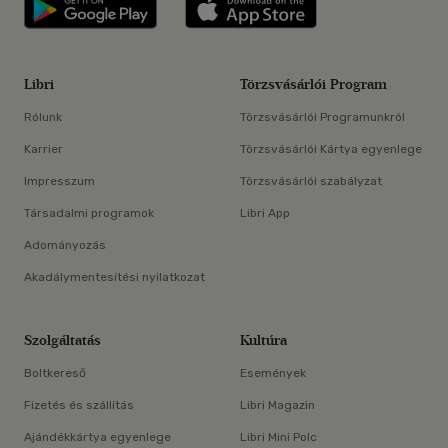
Libri applikáció Szerezd meg: Google P
Libri applikáció 
Libri
Törzsvásárlói Program
Rólunk
Törzsvásárlói Programunkról
Karrier
Törzsvásárlói Kártya egyenlege
Impresszum
Törzsvásárlói szabályzat
Társadalmi programok
Libri App
Adományozás
Akadálymentesítési nyilatkozat
Szolgáltatás
Kultúra
Boltkereső
Események
Fizetés és szállítás
Libri Magazin
Ajándékkártya egyenlege
Libri Mini Polc