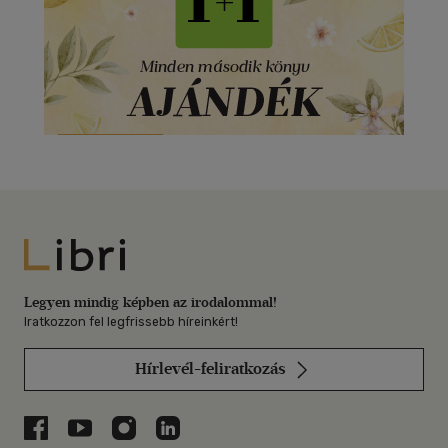
Libri
Legyen mindig képben az irodalommal!
Iratkozzon fel legfrissebb híreinkért!
Hírlevél-feliratkozás
Libri a Facebookon
Libri a Youtube-on
Libri az Instagramon
Libri a LinkedInen