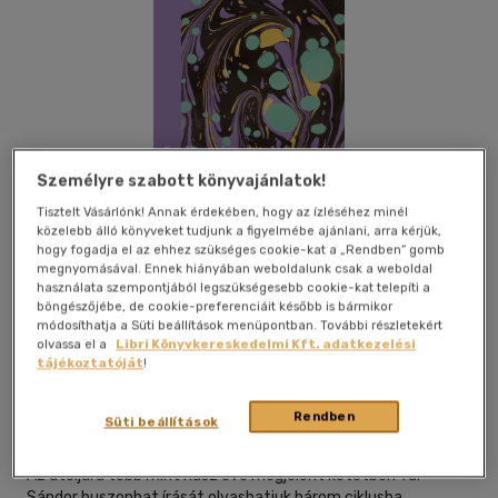
Személyre szabott könyvajánlatok!
Tisztelt Vásárlónk! Annak érdekében, hogy az ízléséhez minél
közelebb álló könyveket tudjunk a figyelmébe ajánlani, arra kérjük,
e-könyv akció
hogy fogadja el az ehhez szükséges cookie-kat a „Rendben” gomb
megnyomásával. Ennek hiányában weboldalunk csak a weboldal
használata szempontjából legszükségesebb cookie-kat telepíti a
böngészőjébe, de cookie-preferenciáit később is bármikor
módosíthatja a Süti beállítások menüpontban. További részletekért
olvassa el a
Libri Könyvkereskedelmi Kft. adatkezelési
Beleolvasok
Kívánságlistához adom
Megosztom
tájékoztatóját
!
Rendben
Süti beállítások
Magvető Kft.
|
2021
|
magyar nyelvű
Az utoljára több mint húsz éve megjelent kötetben Tar
Sándor huszonhat írását olvashatjuk három ciklusba