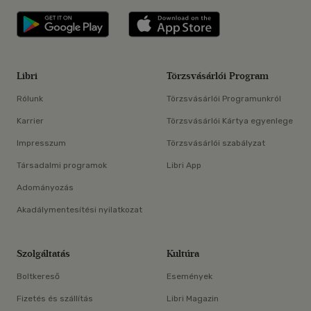
Libri applikáció Szerezd meg: Google P
Libri applikáció 
Libri
Törzsvásárlói Program
Rólunk
Törzsvásárlói Programunkról
Karrier
Törzsvásárlói Kártya egyenlege
Impresszum
Törzsvásárlói szabályzat
Társadalmi programok
Libri App
Adományozás
Akadálymentesítési nyilatkozat
Szolgáltatás
Kultúra
Boltkereső
Események
Fizetés és szállítás
Libri Magazin