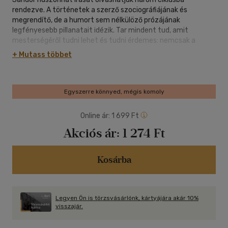
rendezve. A történetek a szerző szociográfiájának és
megrendítő, de a humort sem nélkülöző prózájának
legfényesebb pillanatait idézik. Tar mindent tud, amit
mesterségéről tudni lehet és tudni érdemes: nemcsak a
világot, az abban élő embert is ismeri, emellett mesterien
+ Mutass többet
szerkeszt, prózájában a különböző elemek remekül
ötvöződnek. A rendszerváltás körüli Magyarország kegyetlen
valóságát történetekbe öntve egyedülállót alkotott. ,,Akik
nem tudnak beszélni, azok helyett annak kell beszélni, aki tud"
Egyszerre könnyed, mégis komoly
- Esterházy Péter mondatát Tar Sándorról az életmű
mottójaként idézhetjük.
Online ár:
1 699 Ft
Akciós ár:
1 274 Ft
Kosárba
Legyen Ön is törzsvásárlónk, kártyájára akár 10%
visszajár.