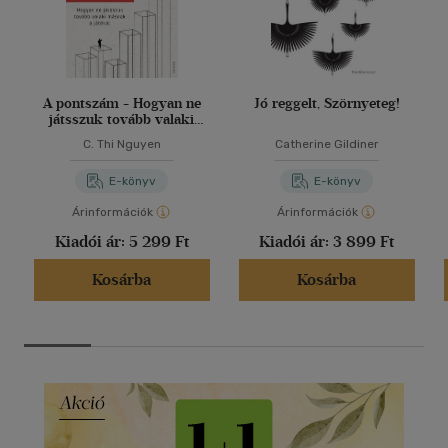
A pontszám - Hogyan ne
Jó reggelt, Szörnyeteg!
játsszuk tovább valaki
másnak a játékát
C. Thi Nguyen
Catherine Gildiner
E-könyv
E-könyv
Árinformációk
Árinformációk
Kiadói ár:
5 299 Ft
Kiadói ár:
3 899 Ft
Kosárba
Kosárba