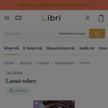
Kulacs / strandtáska most csak 1499 Ft!
Törzsvásárlói Kártya adatai
Részletes keresés
Könyvek
E-könyvek
Hangoskönyvek
Antikvár
Zene,
Főoldal
Könyvek
Irodalom
Szépirodalom
Regény
Tar Sándor
Lassú teher
E-könyv