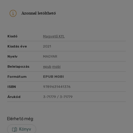
Azonnal letölthető
Kiadó
Magvető Kft.
Kiadás éve
2021
Nyelv
MAGYAR
Belelapozás
epub
mobi
Formátum
EPUB
MOBI
ISBN
9789631441376
Árukód
3-71779 / 3-71779
Elérhető még:
Könyv