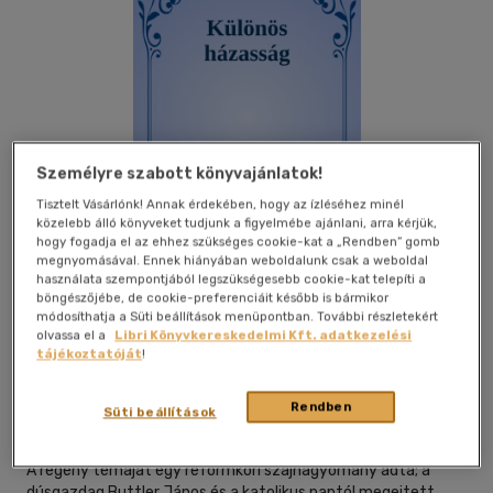
Személyre szabott könyvajánlatok!
Tisztelt Vásárlónk! Annak érdekében, hogy az ízléséhez minél
közelebb álló könyveket tudjunk a figyelmébe ajánlani, arra kérjük,
hogy fogadja el az ehhez szükséges cookie-kat a „Rendben” gomb
megnyomásával. Ennek hiányában weboldalunk csak a weboldal
használata szempontjából legszükségesebb cookie-kat telepíti a
böngészőjébe, de cookie-preferenciáit később is bármikor
módosíthatja a Süti beállítások menüpontban. További részletekért
olvassa el a
Libri Könyvkereskedelmi Kft. adatkezelési
Beleolvasok
Kívánságlistához adom
Megosztom
tájékoztatóját
!
Rendben
Süti beállítások
Efficenter Kft.
|
2024
|
magyar nyelvű
A regény témáját egy reformkori szájhagyomány adta; a
dúsgazdag Buttler János és a katolikus paptól megejtett