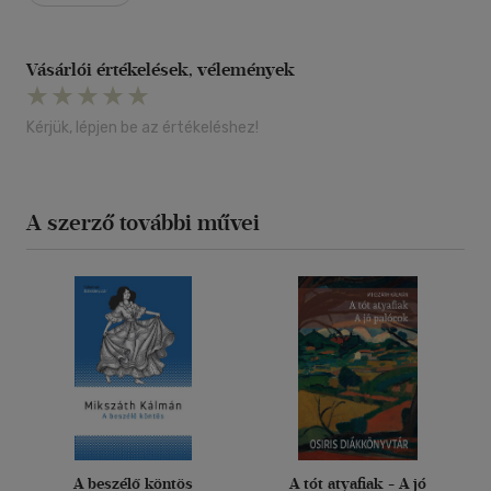
Vásárlói értékelések, vélemények
Kérjük, lépjen be az értékeléshez!
A szerző további művei
A beszélő köntös
A tót atyafiak - A jó