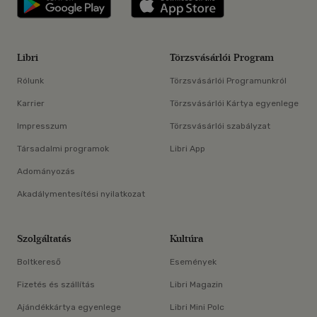
Libri
Törzsvásárlói Program
Rólunk
Törzsvásárlói Programunkról
Karrier
Törzsvásárlói Kártya egyenlege
Impresszum
Törzsvásárlói szabályzat
Társadalmi programok
Libri App
Adományozás
Akadálymentesítési nyilatkozat
Szolgáltatás
Kultúra
Boltkereső
Események
Fizetés és szállítás
Libri Magazin
Ajándékkártya egyenlege
Libri Mini Polc