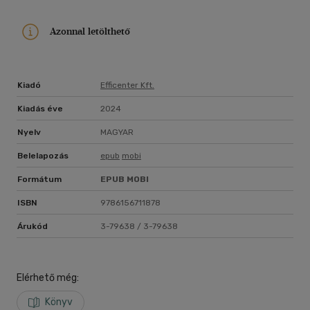
Azonnal letölthető
Kiadó
Efficenter Kft.
Kiadás éve
2024
Nyelv
MAGYAR
Belelapozás
epub
mobi
Formátum
EPUB
MOBI
ISBN
9786156711878
Árukód
3-79638 / 3-79638
Elérhető még:
Könyv