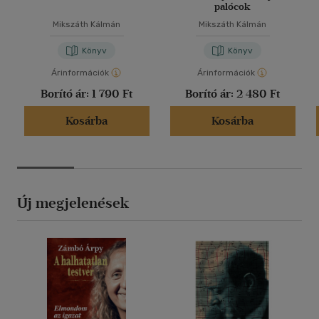
palócok
Mikszáth Kálmán
Mikszáth Kálmán
Könyv
Könyv
Árinformációk
Árinformációk
Borító ár:
1 790 Ft
Borító ár:
2 480 Ft
Kosárba
Kosárba
Új megjelenések