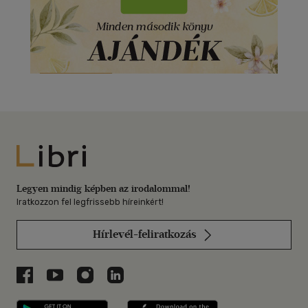
Libri
Legyen mindig képben az irodalommal!
Iratkozzon fel legfrissebb híreinkért!
Hírlevél-feliratkozás
Libri a Facebookon
Libri a Youtube-on
Libri az Instagramon
Libri a LinkedInen
Libri applikáció Szerezd meg: Google P
Libri applikáció 