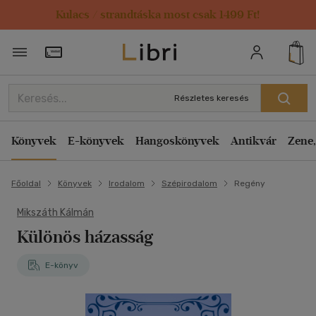
Kulacs / strandtáska most csak 1499 Ft!
Törzsvásárlói Kártya adatai
Részletes keresés
Könyvek
E-könyvek
Hangoskönyvek
Antikvár
Zene,
Főoldal
Könyvek
Irodalom
Szépirodalom
Regény
Mikszáth Kálmán
Különös házasság
E-könyv