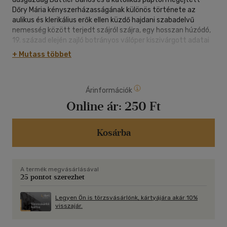
Dőry Mária kényszerházasságának különös története az
aulikus és klerikálius erők ellen küzdő hajdani szabadelvű
nemesség között terjedt szájról szájra, egy hosszan húzódó,
19. század elején zajló botrányos válóper kiszivárgott adatai
alapján. A klérus rögtön a regény megjelenésekor igyekezett
+ Mutass többet
néhány ténybeli eltérés alapján hitelt vesztetté tenni a
regény vádló művészi igazságát.
Árinformációk
Online ár:
250 Ft
Kosárba
A termék megvásárlásával
25 pontot szerezhet
Legyen Ön is törzsvásárlónk, kártyájára akár 10%
visszajár.