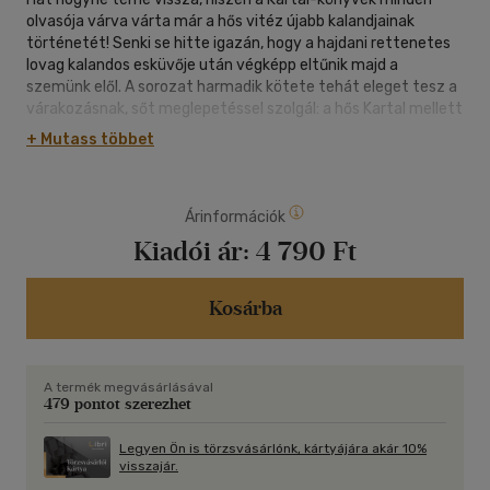
olvasója várva várta már a hős vitéz újabb kalandjainak
történetét! Senki se hitte igazán, hogy a hajdani rettenetes
lovag kalandos esküvője után végképp eltűnik majd a
szemünk elől. A sorozat harmadik kötete tehát eleget tesz a
várakozásnak, sőt meglepetéssel szolgál: a hős Kartal mellett
két ifjú legényke körül bonyolódnak e történet szálai. Sőt, a
+ Mutass többet
regénynek tulajdonképpen ők az igazi hősei - jóllehet
kalandjaik hátterében a felnőttek tervei állnak. Úgy tűnhet,
nem csak az olvasók várták tehát kedvenc hősünk
Árinformációk
visszatérését - e regény szereplői is abban bizakodnak, hogy
a híres-neves lovag visszatérve elvágja majd a sanda
Kiadói ár:
4 790 Ft
összeesküvések kusza szálait, és ezzel a boldog
befejezéshez vezeti az izgalmas és érdekfeszítő
cselekményt. www.ronaszegimiklos.com
Kosárba
A termék megvásárlásával
479 pontot szerezhet
Legyen Ön is törzsvásárlónk, kártyájára akár 10%
visszajár.