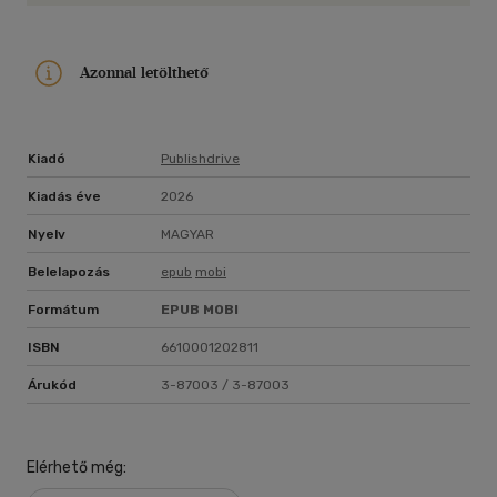
Azonnal letölthető
Kiadó
Publishdrive
Kiadás éve
2026
Nyelv
MAGYAR
Belelapozás
epub
mobi
Formátum
EPUB
MOBI
ISBN
6610001202811
Árukód
3-87003 / 3-87003
Elérhető még: