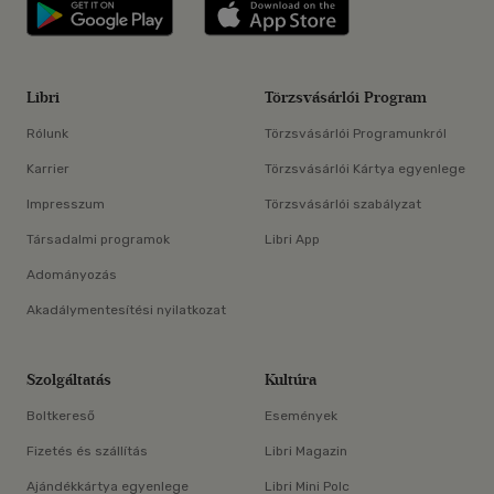
Libri applikáció Szerezd meg: Google P
Libri applikáció 
Libri
Törzsvásárlói Program
Rólunk
Törzsvásárlói Programunkról
Karrier
Törzsvásárlói Kártya egyenlege
Impresszum
Törzsvásárlói szabályzat
Társadalmi programok
Libri App
Adományozás
Akadálymentesítési nyilatkozat
Szolgáltatás
Kultúra
Boltkereső
Események
Fizetés és szállítás
Libri Magazin
Ajándékkártya egyenlege
Libri Mini Polc