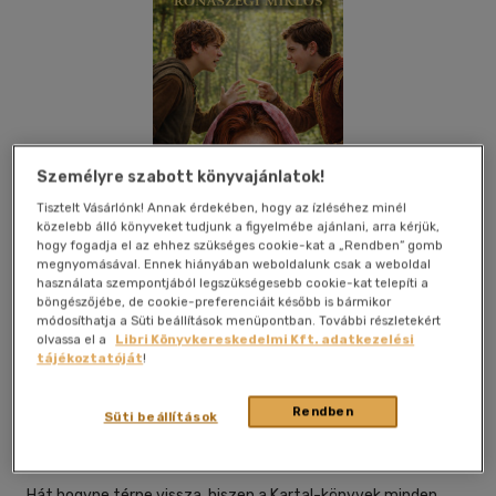
Személyre szabott könyvajánlatok!
Tisztelt Vásárlónk! Annak érdekében, hogy az ízléséhez minél
közelebb álló könyveket tudjunk a figyelmébe ajánlani, arra kérjük,
hogy fogadja el az ehhez szükséges cookie-kat a „Rendben” gomb
megnyomásával. Ennek hiányában weboldalunk csak a weboldal
használata szempontjából legszükségesebb cookie-kat telepíti a
böngészőjébe, de cookie-preferenciáit később is bármikor
módosíthatja a Süti beállítások menüpontban. További részletekért
olvassa el a
Libri Könyvkereskedelmi Kft. adatkezelési
tájékoztatóját
!
Beleolvasok
Kívánságlistához adom
Megosztom
Rendben
Süti beállítások
Publishdrive
|
2026
|
magyar nyelvű
Hát hogyne térne vissza, hiszen a Kartal-könyvek minden