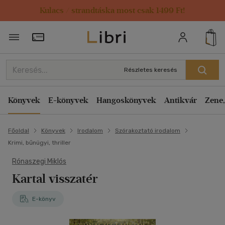
Kulacs / strandtáska most csak 1499 Ft!
Törzsvásárlói Kártya adatai
Részletes keresés
Könyvek
E-könyvek
Hangoskönyvek
Antikvár
Zene,
Főoldal
Könyvek
Irodalom
Szórakoztató irodalom
Krimi, bűnügyi, thriller
Rónaszegi Miklós
Kartal visszatér
E-könyv