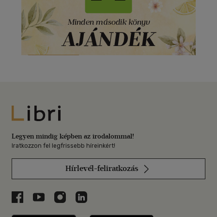
Libri
Legyen mindig képben az irodalommal!
Iratkozzon fel legfrissebb híreinkért!
Hírlevél-feliratkozás
Libri a Facebookon
Libri a Youtube-on
Libri az Instagramon
Libri a LinkedInen