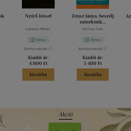
ok
Nyírő József
Zeusz lánya, beszélj
Az
minekünk...
Lakatos Mihály
Uhrman Iván
Könyv
Könyv
Árinformációk
Árinformációk
Kiadói ár:
Kiadói ár:
4 800 Ft
5 400 Ft
Kosárba
Kosárba