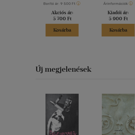
Borító ár:
9 500 Ft
Árinformációk
Akciós ár:
Kiadói ár:
5 700 Ft
5 900 Ft
Kosárba
Kosárba
Új megjelenések