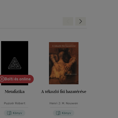
Hátra
Előre
Bolti és online
Metafizika
A tékozló fiú hazatérése
A bölcs 
Puzsér Róbert
Henri J. M. Nouwen
Jack Kornf
Könyv
Könyv
Kön