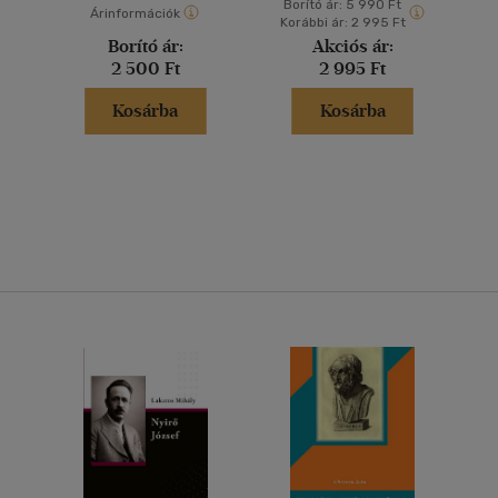
Borító ár:
5 990 Ft
Árinformációk
Korábbi ár:
2 995 Ft
Borító ár:
Akciós ár:
2 500 Ft
2 995 Ft
Kosárba
Kosárba