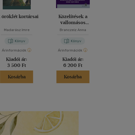
 öröklét kortársai
Közelítések a
Detektívre
vallomásos
margój
diskurzushoz
Madarász Imre
Branczeiz Anna
Léderer 
Könyv
Könyv
Kön
Árinformációk
Árinformációk
Árinformáci
Kiadói ár:
Kiadói ár:
Kiadói 
3 500 Ft
6 200 Ft
5 990 
Kosárba
Kosárba
Kosár