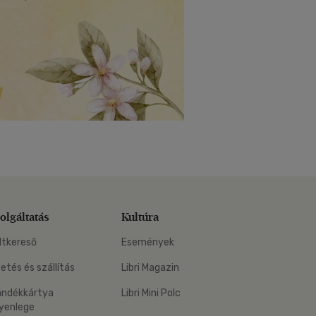
olgáltatás
Kultúra
ltkereső
Események
zetés és szállítás
Libri Magazin
ándékkártya
Libri Mini Polc
yenlege