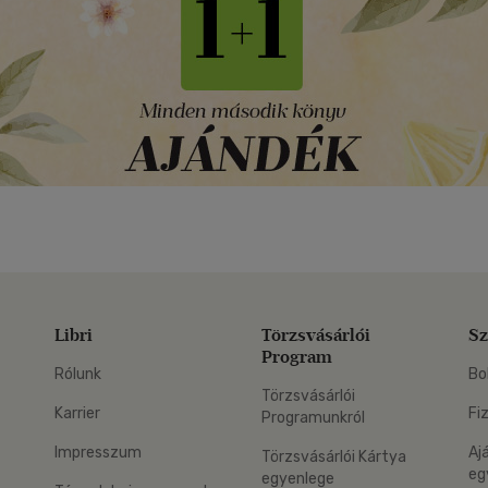
Libri
Törzsvásárlói
Sz
Program
Rólunk
Bo
Törzsvásárlói
Karrier
Fi
Programunkról
Impresszum
Aj
Törzsvásárlói Kártya
eg
egyenlege