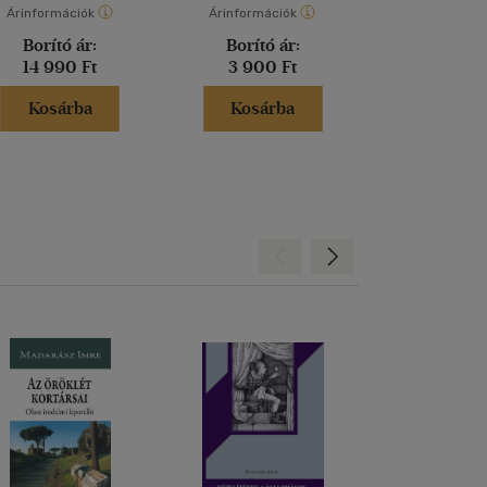
Árinformációk
Árinformációk
Árinformáci
Borító ár:
Borító ár:
Borító 
14 990 Ft
3 900 Ft
5 900 
Kosárba
Kosárba
Kosár
Hátra
Előre