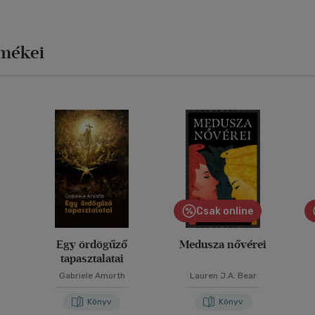
rmékei
Csak online
Egy ördögűző
Medusza nővérei
tapasztalatai
Gabriele Amorth
Lauren J.A. Bear
Könyv
Könyv