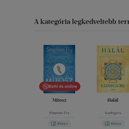
A kategória legkedveltebb te
Bolti és online
Mítosz
Halál
Stephen Fry
Sadhguru
Könyv
Könyv