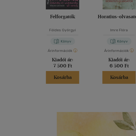
Felforgatók
Horatius-olvasat
Földes Györgyi
Imre Flóra
Könyv
Könyv
Árinformációk
Árinformációk
Kiadói ár:
Kiadói ár:
7 500 Ft
6 500 Ft
Kosárba
Kosárba