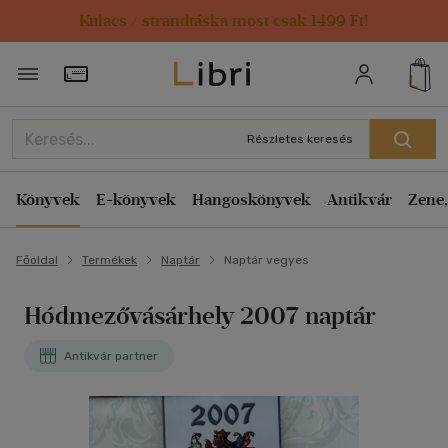
Kulacs / strandtáska most csak 1499 Ft!
Törzsvásárlói Kártya adatai
Részletes keresés
Könyvek
E-könyvek
Hangoskönyvek
Antikvár
Zene,
Főoldal
Termékek
Naptár
Naptár vegyes
Hódmezővásárhely 2007 naptár
Antikvár partner