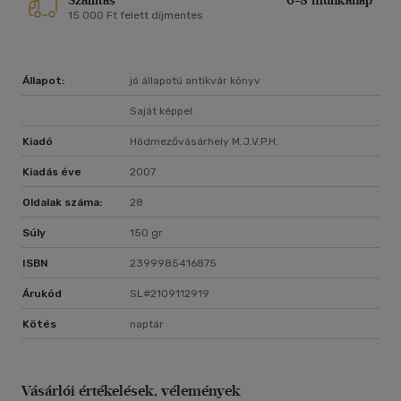
Szállítás
6-8 munkanap
15 000 Ft felett díjmentes
Állapot:
jó állapotú antikvár könyv
Saját képpel.
Kiadó
Hódmezővásárhely M.j.v.p.h.
Kiadás éve
2007
Oldalak száma:
28
Súly
150 gr
ISBN
2399985416875
Árukód
SL#2109112919
Kötés
naptár
Vásárlói értékelések, vélemények