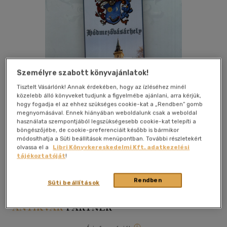
Személyre szabott könyvajánlatok!
Tisztelt Vásárlónk! Annak érdekében, hogy az ízléséhez minél
közelebb álló könyveket tudjunk a figyelmébe ajánlani, arra kérjük,
hogy fogadja el az ehhez szükséges cookie-kat a „Rendben” gomb
megnyomásával. Ennek hiányában weboldalunk csak a weboldal
használata szempontjából legszükségesebb cookie-kat telepíti a
böngészőjébe, de cookie-preferenciáit később is bármikor
módosíthatja a Süti beállítások menüpontban. További részletekért
Kívánságlistához adom
Megosztom
olvassa el a
Libri Könyvkereskedelmi Kft. adatkezelési
tájékoztatóját
!
Rendben
Süti beállítások
Hódmezővásárhely M.j.v.p.h.
|
2007
|
naptár
|
28 oldal