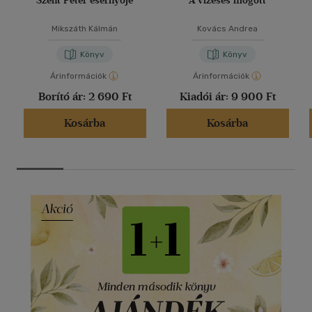
Szent Péter esernyője
A vízesés mögött
Mikszáth Kálmán
Kovács Andrea
Könyv
Könyv
Árinformációk
Árinformációk
Borító ár:
2 690 Ft
Kiadói ár:
9 900 Ft
Kosárba
Kosárba