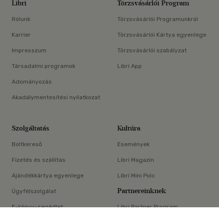
Libri
Törzsvásárlói Program
Rólunk
Törzsvásárlói Programunkról
Karrier
Törzsvásárlói Kártya egyenlege
Impresszum
Törzsvásárlói szabályzat
Társadalmi programok
Libri App
Adományozás
Akadálymentesítési nyilatkozat
Szolgáltatás
Kultúra
Boltkereső
Események
Fizetés és szállítás
Libri Magazin
Ajándékkártya egyenlege
Libri Mini Polc
Partnereinknek
Ügyfélszolgálat
E-könyv-segédlet
Libri Partner Program
×