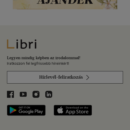
Libri
Legyen mindig képben az irodalommal!
Iratkozzon fel legfrissebb híreinkért!
Hírlevél-feliratkozás
Libri a Facebookon
Libri a Youtube-on
Libri az Instagramon
Libri a LinkedInen
Libri applikáció Szerezd meg: Google P
Libri applikáció 