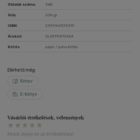
Oldalak száma:
368
Súly
536 gr
ISBN
2399967219319
Árukód
SL#2111470464
Kötés
papír / puha kötés
Elérhető még:
Könyv
E-könyv
Vásárlói értékelések, vélemények
Kérjük, lépjen be az értékeléshez!