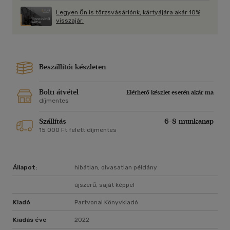
Legyen Ön is törzsvásárlónk, kártyájára akár 10%
visszajár.
Beszállítói készleten
Bolti átvétel
Elérhető készlet esetén akár ma
díjmentes
Szállítás
6-8 munkanap
15 000 Ft felett díjmentes
Állapot:
hibátlan, olvasatlan példány
újszerű, saját képpel
Kiadó
Partvonal Könyvkiadó
Kiadás éve
2022