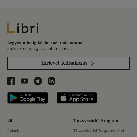
Libri
Legyen mindig képben az irodalommal!
Iratkozzon fel legfrissebb híreinkért!
Hírlevél-feliratkozás
Libri a Facebookon
Libri a Youtube-on
Libri az Instagramon
Libri a LinkedInen
Libri applikáció Szerezd meg: Google P
Libri applikáció 
Libri
Törzsvásárlói Program
Rólunk
Törzsvásárlói Programunkról