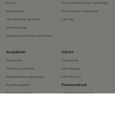
Karrier
Törzsvásárlói Kártya egyenlege
Impresszum
Törzsvásárlói szabályzat
Társadalmi programok
Libri App
Adományozás
Akadálymentesítési nyilatkozat
Szolgáltatás
Kultúra
Boltkereső
Események
Fizetés és szállítás
Libri Magazin
Ajándékkártya egyenlege
Libri Mini Polc
Partnereinknek
Ügyfélszolgálat
E-könyv-segédlet
Libri Partner Program
×
Elállási nyilatkozat
Médiaajánlat