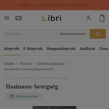
Kulacs / strandtáska most csak 1499 Ft!
Törzsvásárlói Kártya adatai
Részletes keresés
Könyvek
E-könyvek
Hangoskönyvek
Antikvár
Zene,
Főoldal
Könyvek
Életmód, egészség
Homeopátia, természetgyógyászat
Dr. Izabella Wentz, Dr. Marta Nowosadzka
Hasimoto-betegség
Antikvár partner