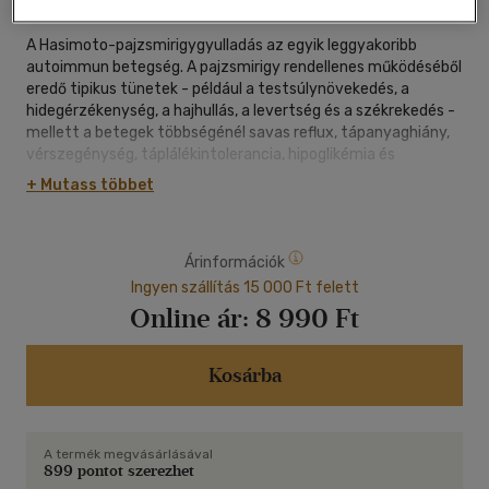
A Hasimoto-pajzsmirigygyulladás az egyik leggyakoribb
autoimmun betegség. A pajzsmirigy rendellenes működéséből
eredő tipikus tünetek - például a testsúlynövekedés, a
hidegérzékenység, a hajhullás, a levertség és a székrekedés -
mellett a betegek többségénél savas reflux, tápanyaghiány,
vérszegénység, táplálékintolerancia, hipoglikémia és
fogínyproblémák lépnek fel, illetve megnő a bélfal
+ Mutass többet
átjárhatósága. Mi zajlik valójában a Hasimoto-betegség és
ezen összetett tünetcsoport hátterében? A szervezet
csapdába kerül, és az immunrendszer túlterheltsége miatt
Árinformációk
káros körfolyamat veszi kezdetét, amely önmagát erősíti, és
egyre súlyosabb és súlyosabb károkat okoz. Ez a könyv olyan
Ingyen szállítás 15 000 Ft felett
életmódbeli változásokat ismertet, amelyek lépésről lépésre
Online ár:
8 990 Ft
lebontják a Hasimoto-kór káros mechanizmusait. Izabella
Wentz maga is végigjárta a Hasimoto-betegség nehéz útját,
és gyógyszerészként úttörőnek számító életmódbeli
Kosárba
változásokat javasol, amelyek sikeresen alkalmazhatók a
betegség kezelésében. Jelen kötetben háromévnyi kutatás
eredményeit foglalja össze, és reményt ad azoknak is, akik
A termék megvásárlásával
talán már nem mernek reménykedni.
899 pontot szerezhet