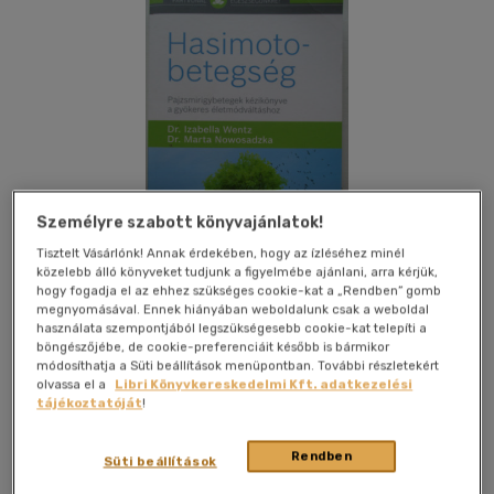
Személyre szabott könyvajánlatok!
Tisztelt Vásárlónk! Annak érdekében, hogy az ízléséhez minél
közelebb álló könyveket tudjunk a figyelmébe ajánlani, arra kérjük,
hogy fogadja el az ehhez szükséges cookie-kat a „Rendben” gomb
megnyomásával. Ennek hiányában weboldalunk csak a weboldal
használata szempontjából legszükségesebb cookie-kat telepíti a
böngészőjébe, de cookie-preferenciáit később is bármikor
Kívánságlistához adom
Megosztom
módosíthatja a Süti beállítások menüpontban. További részletekért
olvassa el a
Libri Könyvkereskedelmi Kft. adatkezelési
tájékoztatóját
!
Partvonal Könyvkiadó
|
2022
|
papír / puha kötés
|
368 oldal
Rendben
Süti beállítások