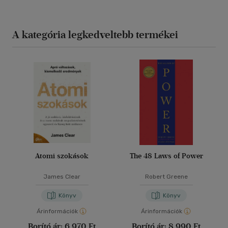
A kategória legkedveltebb termékei
Atomi szokások
The 48 Laws of Power
James Clear
Robert Greene
Könyv
Könyv
Árinformációk
Árinformációk
Borító ár:
6 970 Ft
Borító ár:
8 990 Ft