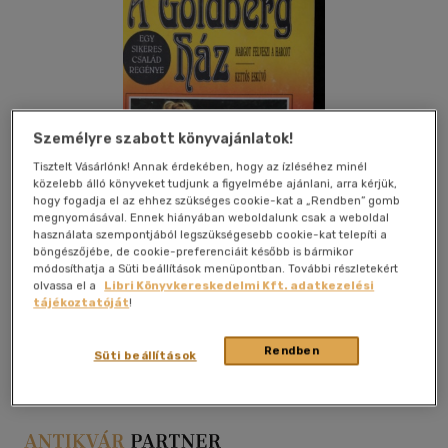
Személyre szabott könyvajánlatok!
Tisztelt Vásárlónk! Annak érdekében, hogy az ízléséhez minél
közelebb álló könyveket tudjunk a figyelmébe ajánlani, arra kérjük,
hogy fogadja el az ehhez szükséges cookie-kat a „Rendben” gomb
megnyomásával. Ennek hiányában weboldalunk csak a weboldal
használata szempontjából legszükségesebb cookie-kat telepíti a
böngészőjébe, de cookie-preferenciáit később is bármikor
módosíthatja a Süti beállítások menüpontban. További részletekért
olvassa el a
Libri Könyvkereskedelmi Kft. adatkezelési
tájékoztatóját
!
Kívánságlistához adom
Megosztom
Rendben
Süti beállítások
Pécsi Nyomdász Egylet
|
papír / puha kötés
|
123 oldal