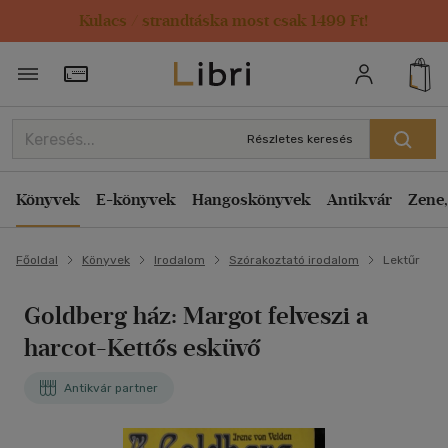
Kulacs / strandtáska most csak 1499 Ft!
Törzsvásárlói Kártya adatai
Részletes keresés
Könyvek
E-könyvek
Hangoskönyvek
Antikvár
Zene,
Főoldal
Könyvek
Irodalom
Szórakoztató irodalom
Lektűr
Goldberg ház: Margot felveszi a
harcot-Kettős esküvő
Antikvár partner