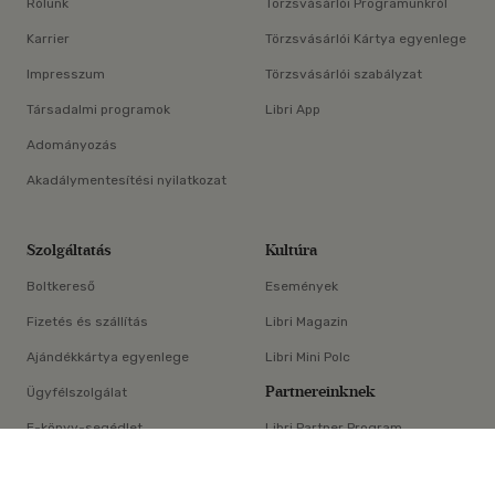
Rólunk
Törzsvásárlói Programunkról
Karrier
Törzsvásárlói Kártya egyenlege
Impresszum
Törzsvásárlói szabályzat
Társadalmi programok
Libri App
Adományozás
Akadálymentesítési nyilatkozat
Szolgáltatás
Kultúra
Boltkereső
Események
Fizetés és szállítás
Libri Magazin
Ajándékkártya egyenlege
Libri Mini Polc
Partnereinknek
Ügyfélszolgálat
E-könyv-segédlet
Libri Partner Program
×
Elállási nyilatkozat
Médiaajánlat