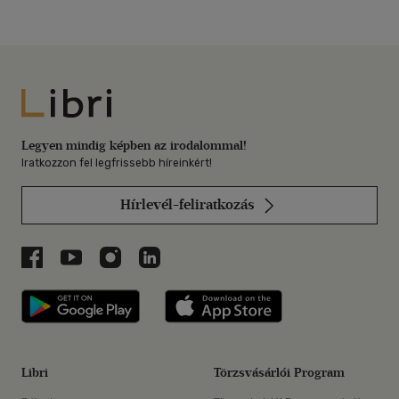
Libri
Legyen mindig képben az irodalommal!
Iratkozzon fel legfrissebb híreinkért!
Hírlevél-feliratkozás
Libri a Facebookon
Libri a Youtube-on
Libri az Instagramon
Libri a LinkedInen
Libri applikáció Szerezd meg: Google P
Libri applikáció 
Libri
Törzsvásárlói Program