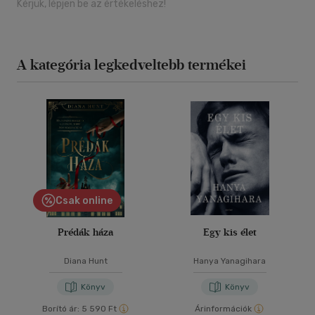
Kérjük, lépjen be az értékeléshez!
A kategória legkedveltebb termékei
Csak online
Prédák háza
Egy kis élet
Diana Hunt
Hanya Yanagihara
Könyv
Könyv
Borító ár:
5 590 Ft
Árinformációk