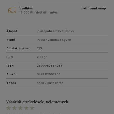
Szállítás
6-8 munkanap
15 000 Ft felett díjmentes
Állapot:
jó állapotú antikvár könyv
Kiadó
Pécsi Nyomdász Egylet
Oldalak száma:
123
Súly
200 gr
ISBN
2399969334263
Árukód
SL#2112552283
Kötés
papír / puha kötés
Vásárlói értékelések, vélemények