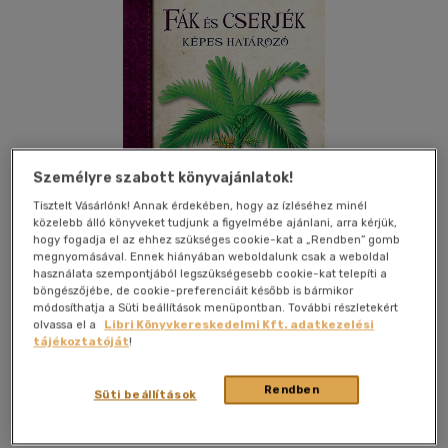
Személyre szabott könyvajánlatok!
Tisztelt Vásárlónk! Annak érdekében, hogy az ízléséhez minél
közelebb álló könyveket tudjunk a figyelmébe ajánlani, arra kérjük,
hogy fogadja el az ehhez szükséges cookie-kat a „Rendben” gomb
megnyomásával. Ennek hiányában weboldalunk csak a weboldal
használata szempontjából legszükségesebb cookie-kat telepíti a
böngészőjébe, de cookie-preferenciáit később is bármikor
módosíthatja a Süti beállítások menüpontban. További részletekért
olvassa el a
Libri Könyvkereskedelmi Kft. adatkezelési
Kívánságlistához adom
Megosztom
tájékoztatóját
!
Rendben
Süti beállítások
Kossuth Kiadó
|
2013
|
cérnafűzött, keménytáblás
|
184
oldal