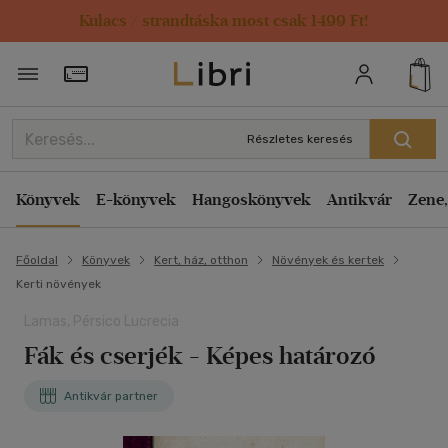
Kulacs / strandtáska most csak 1499 Ft!
Törzsvásárlói Kártya adatai
Részletes keresés
Könyvek
E-könyvek
Hangoskönyvek
Antikvár
Zene,
Főoldal
Könyvek
Kert, ház, otthon
Növények és kertek
Kerti növények
Lamas, Pérsico Lucrecia
Fák és cserjék - Képes határozó
Antikvár partner