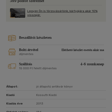
389 pontot szerezhet
Legyen Ön is törzsvásárlónk, kártyájára akár 10%
visszajár.
Beszállítói készleten
Bolti átvétel
Elérhető készlet esetén akár ma
díjmentes
Szállítás
4-6 munkanap
15 000 Ft felett díjmentes
Állapot:
jó állapotú antikvár könyv
Kiadó
Kossuth Kiadó
Kiadás éve
2013