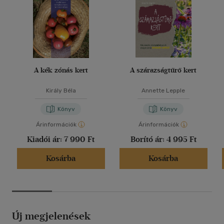
A kék zónás kert
A szárazságtűrő kert
Király Béla
Annette Lepple
Könyv
Könyv
Árinformációk
Árinformációk
Kiadói ár:
7 990 Ft
Borító ár:
4 995 Ft
Kosárba
Kosárba
Új megjelenések