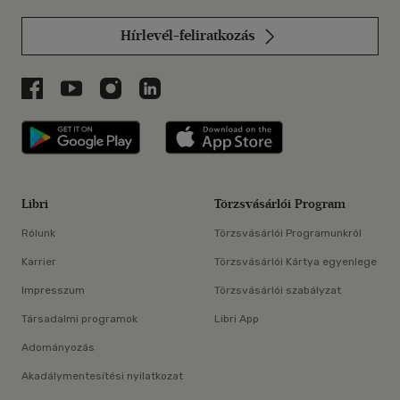
Hírlevél-feliratkozás
Libri a Facebookon
Libri a Youtube-on
Libri az Instagramon
Libri a LinkedInen
Libri applikáció Szerezd meg: Google P
Libri applikáció 
Libri
Törzsvásárlói Program
Rólunk
Törzsvásárlói Programunkról
Karrier
Törzsvásárlói Kártya egyenlege
Impresszum
Törzsvásárlói szabályzat
Társadalmi programok
Libri App
Adományozás
Akadálymentesítési nyilatkozat