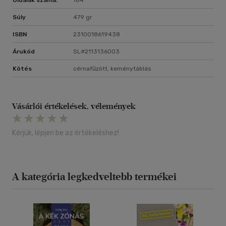
Oldalak száma:
184
Súly
479 gr
ISBN
2310018619438
Árukód
SL#2113136003
Kötés
cérnafűzött, keménytáblás
Vásárlói értékelések, vélemények
Kérjük, lépjen be az értékeléshez!
A kategória legkedveltebb termékei