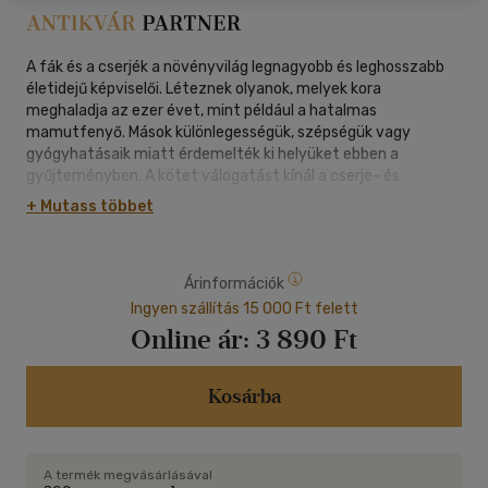
A fák és a cserjék a növényvilág legnagyobb és leghosszabb
életidejű képviselői. Léteznek olyanok, melyek kora
meghaladja az ezer évet, mint például a hatalmas
mamutfenyő. Mások különlegességük, szépségük vagy
gyógyhatásaik miatt érdemelték ki helyüket ebben a
gyűjteményben. A kötet válogatást kínál a cserje- és
fafajokból, szemet gyönyörködtetés és részletgazdag
+ Mutass többet
illusztrációkkal. A leírások tartalmazzák a fajok tudományos
és köznapi nevét, a rendszertani családot, eredeti és jelenlegi
élőhelyüket, jellegzetességeiket, érdekességeiket és
Árinformációk
különleges tulajdonságaikat
Ingyen szállítás 15 000 Ft felett
Online ár:
3 890 Ft
Kosárba
A termék megvásárlásával