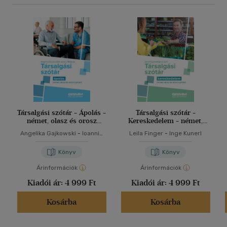
Társalgási szótár - Ápolás -
Társalgási szótár -
német, olasz és orosz
Kereskedelem - német,
nyelven
olasz és orosz nyelven
Angelika Gajkowski
-
Ioannis
Leila Finger
-
Inge Kunerl
Metaxas
Könyv
Könyv
Árinformációk
Árinformációk
Kiadói ár:
4 999 Ft
Kiadói ár:
4 999 Ft
Kosárba
Kosárba