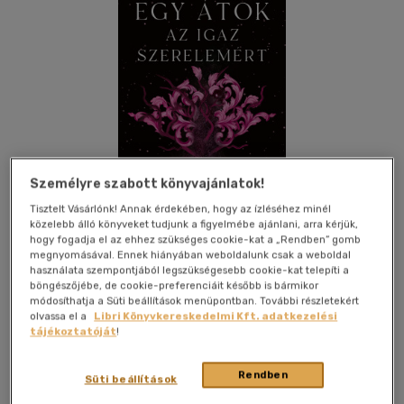
Személyre szabott könyvajánlatok!
Tisztelt Vásárlónk! Annak érdekében, hogy az ízléséhez minél
közelebb álló könyveket tudjunk a figyelmébe ajánlani, arra kérjük,
hogy fogadja el az ehhez szükséges cookie-kat a „Rendben” gomb
megnyomásával. Ennek hiányában weboldalunk csak a weboldal
használata szempontjából legszükségesebb cookie-kat telepíti a
Beleolvasok
Kívánságlistához adom
Megosztom
böngészőjébe, de cookie-preferenciáit később is bármikor
módosíthatja a Süti beállítások menüpontban. További részletekért
olvassa el a
Libri Könyvkereskedelmi Kft. adatkezelési
(1 vélemény)
tájékoztatóját
!
Kolibri Kiadó
|
2024
|
magyar nyelvű
Rendben
Süti beállítások
Elveszíthetjük-e az emlékét annak, ami egykor a szívünk