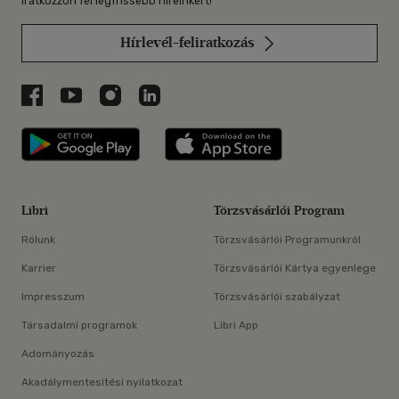
Iratkozzon fel legfrissebb híreinkért!
Hírlevél-feliratkozás
Libri a Facebookon
Libri a Youtube-on
Libri az Instagramon
Libri a LinkedInen
Libri applikáció Szerezd meg: Google P
Libri applikáció 
Libri
Törzsvásárlói Program
Rólunk
Törzsvásárlói Programunkról
Karrier
Törzsvásárlói Kártya egyenlege
Impresszum
Törzsvásárlói szabályzat
Társadalmi programok
Libri App
Adományozás
Akadálymentesítési nyilatkozat