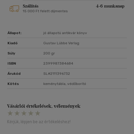
Szállítás
4-6 munkanap
15 000 Ft felett díjmentes
Állapot:
jó állapotú antikvár könyv
Kiadó
Gustav Lübbe Verlag
Súly
200 gr
ISBN
2399987384684
Árukód
SL#2111396732
Kötés
keménytábla, védőborító
Vásárlói értékelések, vélemények
Kérjük, lépjen be az értékeléshez!