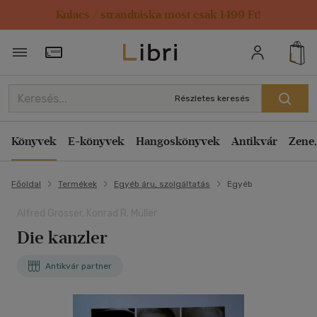
Kulacs / strandtáska most csak 1499 Ft!
Törzsvásárlói Kártya adatai
Részletes keresés
Könyvek
E-könyvek
Hangoskönyvek
Antikvár
Zene,
Főoldal
Termékek
Egyéb áru, szolgáltatás
Egyéb
Alfred Grosser, Konrad R. Müller
Die kanzler
Antikvár partner