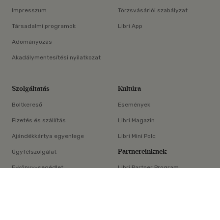
Impresszum
Törzsvásárlói szabályzat
Társadalmi programok
Libri App
Adományozás
Akadálymentesítési nyilatkozat
Szolgáltatás
Kultúra
Boltkereső
Események
Fizetés és szállítás
Libri Magazin
Ajándékkártya egyenlege
Libri Mini Polc
Partnereinknek
Ügyfélszolgálat
E-könyv-segédlet
Libri Partner Program
×
Elállási nyilatkozat
Médiaajánlat