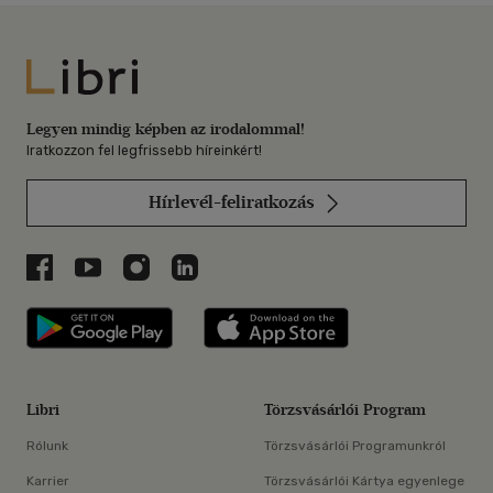
Libri
Legyen mindig képben az irodalommal!
Iratkozzon fel legfrissebb híreinkért!
Hírlevél-feliratkozás
Libri a Facebookon
Libri a Youtube-on
Libri az Instagramon
Libri a LinkedInen
Libri applikáció Szerezd meg: Google P
Libri applikáció 
Libri
Törzsvásárlói Program
Rólunk
Törzsvásárlói Programunkról
Karrier
Törzsvásárlói Kártya egyenlege