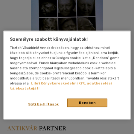
Személyre szabott könyvajánlatok!
Tisztelt Vásárlónk! Annak érdekében, hogy az ízléséhez minél
közelebb álló könyveket tudjunk a figyelmébe ajánlani, arra kérjük,
hogy fogadja el az ehhez szükséges cookie-kat a „Rendben” gomb
megnyomásával. Ennek hiányában weboldalunk csak a weboldal
használata szempontjából legszükségesebb cookie-kat telepíti a
böngészőjébe, de cookie-preferenciáit később is bármikor
módosíthatja a Süti beállítások menüpontban. További részletekért
olvassa el a
Libri Könyvkereskedelmi Kft. adatkezelési
tájékoztatóját
!
Kívánságlistához adom
Megosztom
Rendben
Süti beállítások
Gustav Lübbe Verlag
|
keménytábla, védőborító