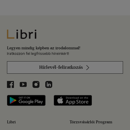
Libri
Legyen mindig képben az irodalommal!
Iratkozzon fel legfrissebb híreinkért!
Hírlevél-feliratkozás
Libri a Facebookon
Libri a Youtube-on
Libri az Instagramon
Libri a LinkedInen
Libri applikáció Szerezd meg: Google P
Libri applikáció 
Libri
Törzsvásárlói Program