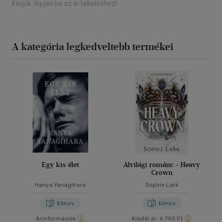
Kérjük, lépjen be az értékeléshez!
A kategória legkedveltebb termékei
Egy kis élet
Alvilági románc - Heavy
Crown
Hanya Yanagihara
Sophie Lark
Könyv
Könyv
Árinformációk
Kiadói ár:
6 790 Ft