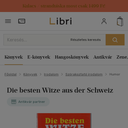
Kulacs / strandtáska most csak 1499 Ft!
Törzsvásárlói Kártya adatai
Részletes keresés
Könyvek
E-könyvek
Hangoskönyvek
Antikvár
Zene,
Főoldal
Könyvek
Irodalom
Szórakoztató irodalom
Humor
Die besten Witze aus der Schweiz
Antikvár partner