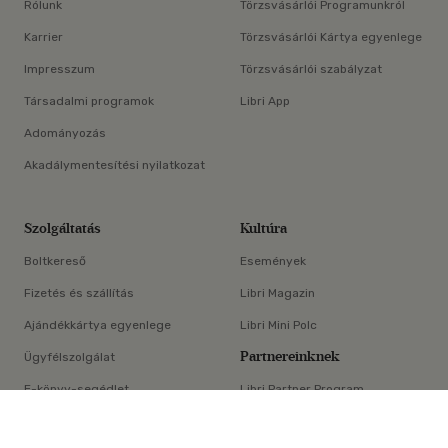
Rólunk
Törzsvásárlói Programunkról
Karrier
Törzsvásárlói Kártya egyenlege
Impresszum
Törzsvásárlói szabályzat
Társadalmi programok
Libri App
Adományozás
Akadálymentesítési nyilatkozat
Szolgáltatás
Kultúra
Boltkereső
Események
Fizetés és szállítás
Libri Magazin
Ajándékkártya egyenlege
Libri Mini Polc
Partnereinknek
Ügyfélszolgálat
E-könyv-segédlet
Libri Partner Program
×
Elállási nyilatkozat
Médiaajánlat