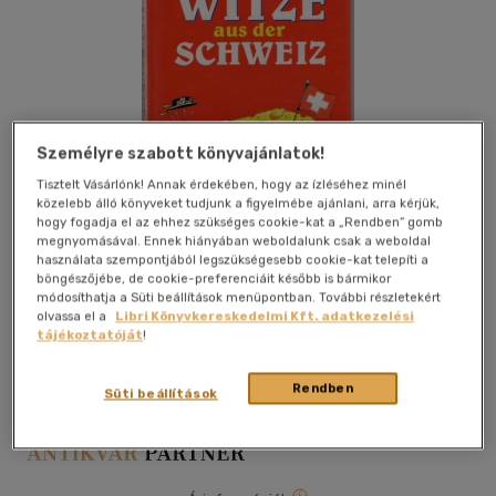
Személyre szabott könyvajánlatok!
Tisztelt Vásárlónk! Annak érdekében, hogy az ízléséhez minél
közelebb álló könyveket tudjunk a figyelmébe ajánlani, arra kérjük,
hogy fogadja el az ehhez szükséges cookie-kat a „Rendben” gomb
megnyomásával. Ennek hiányában weboldalunk csak a weboldal
használata szempontjából legszükségesebb cookie-kat telepíti a
böngészőjébe, de cookie-preferenciáit később is bármikor
módosíthatja a Süti beállítások menüpontban. További részletekért
olvassa el a
Libri Könyvkereskedelmi Kft. adatkezelési
Kívánságlistához adom
Megosztom
tájékoztatóját
!
Rendben
Süti beállítások
Weltbild
|
kemény kötés
|
237 oldal