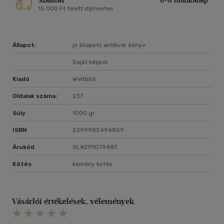
Szállítás
6-8 munkanap
15 000 Ft felett díjmentes
Állapot:
jó állapotú antikvár könyv
Saját képpel.
Kiadó
Weltbild
Oldalak száma:
237
Súly
1000 gr
ISBN
2399985494859
Árukód
SL#2111079487
Kötés
kemény kötés
Vásárlói értékelések, vélemények