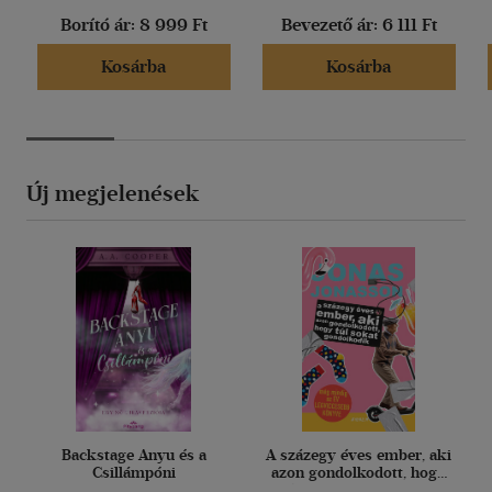
Borító ár:
8 999 Ft
Bevezető ár:
6 111 Ft
Kosárba
Kosárba
Új megjelenések
Backstage Anyu és a
A százegy éves ember, aki
Csillámpóni
azon gondolkodott, hogy
túl sokat gondolkodik