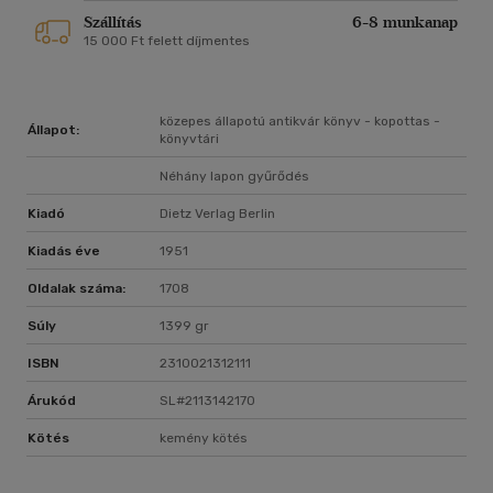
Szállítás
6-8 munkanap
15 000 Ft felett díjmentes
közepes állapotú antikvár könyv - kopottas -
Állapot:
könyvtári
Néhány lapon gyűrődés
Kiadó
Dietz Verlag Berlin
Kiadás éve
1951
Oldalak száma:
1708
Súly
1399 gr
ISBN
2310021312111
Árukód
SL#2113142170
Kötés
kemény kötés