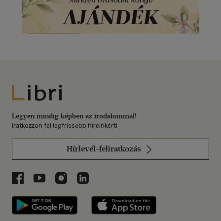
Libri
Legyen mindig képben az irodalommal!
Iratkozzon fel legfrissebb híreinkért!
Hírlevél-feliratkozás
Libri a Facebookon
Libri a Youtube-on
Libri az Instagramon
Libri a LinkedInen
Libri applikáció Szerezd meg: Google P
Libri applikáció 