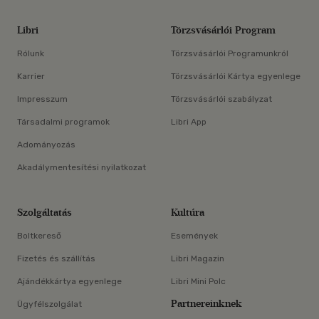
Libri
Törzsvásárlói Program
Rólunk
Törzsvásárlói Programunkról
Karrier
Törzsvásárlói Kártya egyenlege
Impresszum
Törzsvásárlói szabályzat
Társadalmi programok
Libri App
Adományozás
Akadálymentesítési nyilatkozat
Szolgáltatás
Kultúra
Boltkereső
Események
Fizetés és szállítás
Libri Magazin
Ajándékkártya egyenlege
Libri Mini Polc
Partnereinknek
Ügyfélszolgálat