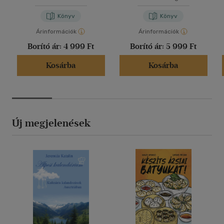
Könyv
Könyv
Árinformációk
Árinformációk
Borító ár:
4 999 Ft
Borító ár:
5 999 Ft
Kosárba
Kosárba
Új megjelenések