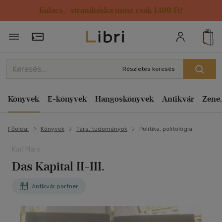
Kulacs / strandtáska most csak 1499 Ft!
Törzsvásárlói Kártya adatai
Részletes keresés
Könyvek
E-könyvek
Hangoskönyvek
Antikvár
Zene,
Főoldal
Könyvek
Társ. tudományok
Politika, politológia
Karl Marx
Das Kapital II-III.
Antikvár partner