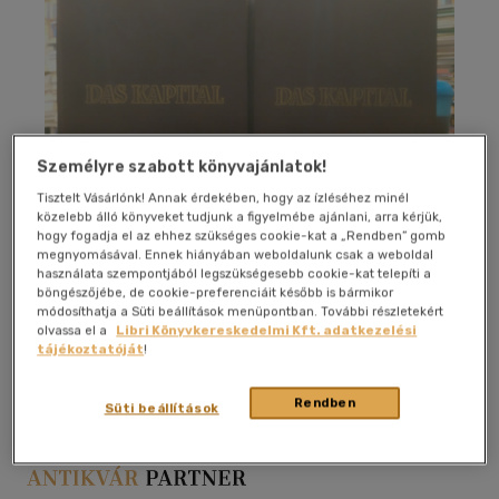
Személyre szabott könyvajánlatok!
Tisztelt Vásárlónk! Annak érdekében, hogy az ízléséhez minél
közelebb álló könyveket tudjunk a figyelmébe ajánlani, arra kérjük,
hogy fogadja el az ehhez szükséges cookie-kat a „Rendben” gomb
megnyomásával. Ennek hiányában weboldalunk csak a weboldal
használata szempontjából legszükségesebb cookie-kat telepíti a
böngészőjébe, de cookie-preferenciáit később is bármikor
módosíthatja a Süti beállítások menüpontban. További részletekért
olvassa el a
Libri Könyvkereskedelmi Kft. adatkezelési
Kívánságlistához adom
Megosztom
tájékoztatóját
!
Rendben
Süti beállítások
Dietz Verlag Berlin
|
1951
|
kemény kötés
|
1708 oldal