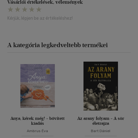
Vásárlói értékelések, vélemények
Kérjük, lépjen be az értékeléshez!
A kategória legkedveltebb termékei
Anya, kérek még! - bővített
Az arany folyam - A sör
kiadás
életrajza
Ambrus Éva
Bart Dániel