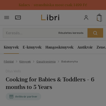
Kulacs / strandtáska most csak 1499 Ft!
Törzsvásárlói Kártya adatai
Részletes keresés
Könyvek
E-könyvek
Hangoskönyvek
Antikvár
Zene,
Főoldal
Könyvek
Gasztronómia
Babakonyha
Dilys Wells
Cooking for Babies & Toddlers - 6
months to 5 Years
Antikvár partner