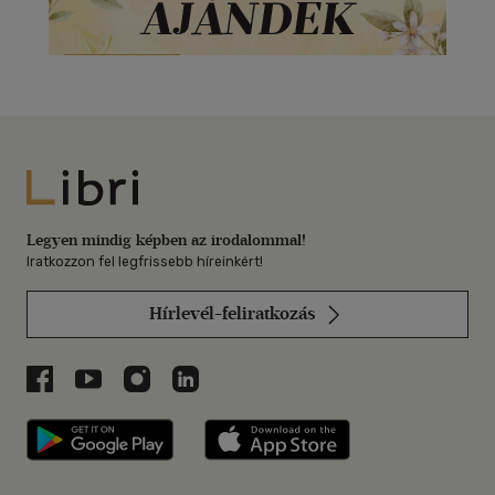
Libri
Legyen mindig képben az irodalommal!
Iratkozzon fel legfrissebb híreinkért!
Hírlevél-feliratkozás
Libri a Facebookon
Libri a Youtube-on
Libri az Instagramon
Libri a LinkedInen
Libri applikáció Szerezd meg: Google P
Libri applikáció 