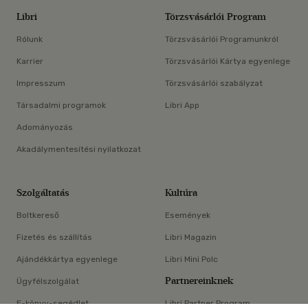
Libri
Törzsvásárlói Program
Rólunk
Törzsvásárlói Programunkról
Karrier
Törzsvásárlói Kártya egyenlege
Impresszum
Törzsvásárlói szabályzat
Társadalmi programok
Libri App
Adományozás
Akadálymentesítési nyilatkozat
Szolgáltatás
Kultúra
Boltkereső
Események
Fizetés és szállítás
Libri Magazin
Ajándékkártya egyenlege
Libri Mini Polc
Partnereinknek
Ügyfélszolgálat
E-könyv-segédlet
Libri Partner Program