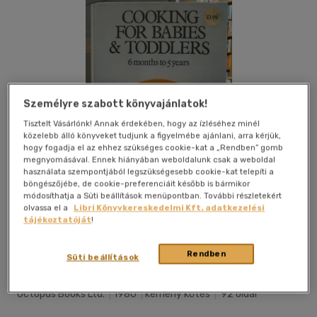
Személyre szabott könyvajánlatok!
Tisztelt Vásárlónk! Annak érdekében, hogy az ízléséhez minél
közelebb álló könyveket tudjunk a figyelmébe ajánlani, arra kérjük,
hogy fogadja el az ehhez szükséges cookie-kat a „Rendben” gomb
megnyomásával. Ennek hiányában weboldalunk csak a weboldal
használata szempontjából legszükségesebb cookie-kat telepíti a
böngészőjébe, de cookie-preferenciáit később is bármikor
módosíthatja a Süti beállítások menüpontban. További részletekért
olvassa el a
Libri Könyvkereskedelmi Kft. adatkezelési
tájékoztatóját
!
Kívánságlistához adom
Megosztom
Rendben
Süti beállítások
Octopus Books Ltd.
|
1980
|
kemény kötés
|
92 oldal