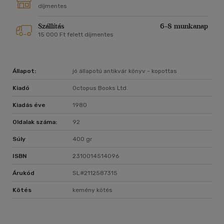
díjmentes
Szállítás
6-8 munkanap
15 000 Ft felett díjmentes
Állapot:
jó állapotú antikvár könyv - kopottas
Kiadó
Octopus Books Ltd.
Kiadás éve
1980
Oldalak száma:
92
Súly
400 gr
ISBN
2310014514096
Árukód
SL#2112587315
Kötés
kemény kötés