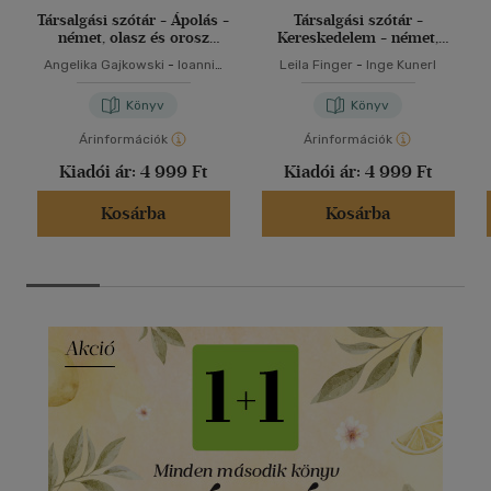
Társalgási szótár - Ápolás -
Társalgási szótár -
német, olasz és orosz
Kereskedelem - német,
nyelven
olasz és orosz nyelven
Angelika Gajkowski
-
Ioannis
Leila Finger
-
Inge Kunerl
Metaxas
Könyv
Könyv
Árinformációk
Árinformációk
Kiadói ár:
4 999 Ft
Kiadói ár:
4 999 Ft
Kosárba
Kosárba